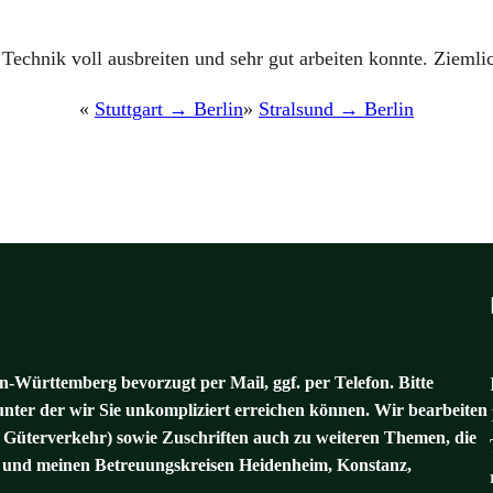
h­nik voll aus­brei­ten und sehr gut arbei­ten konn­te. Ziem­li­ch
«
Stuttgart → Berlin
»
Stralsund → Berlin
-Württemberg bevorzugt per Mail, ggf. per Telefon. Bitte
unter der wir Sie unkompliziert erreichen können. Wir bearbeiten
 Güterverkehr) sowie Zuschriften auch zu weiteren Themen, die
und meinen Betreuungskreisen Heidenheim, Konstanz,