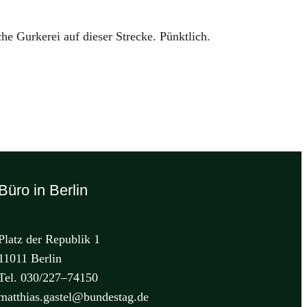
e Gur­ke­rei auf die­ser Stre­cke. Pünkt­lich.
Büro in Berlin
Platz der Republik 1
11011 Berlin
Tel. 030/227–74150
matthias.gastel@bundestag.de