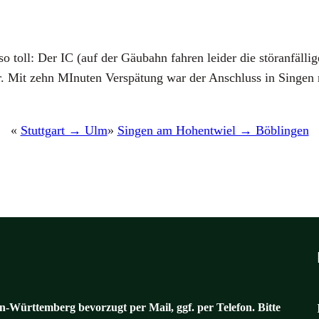
 toll: Der IC (auf der Gäu­bahn fah­ren lei­der die stör­an­fäl­
ser. Mit zehn MInu­ten Ver­spä­tung war der Anschluss in Sin­gen
«
Stuttgart → Ulm
»
Singen am Hohentwiel → Böblingen
-Württemberg bevorzugt per Mail, ggf. per Telefon. Bitte