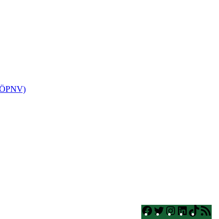
 (ÖPNV)
Facebook
Twitter
Instagram
LinkedI
TikT
R