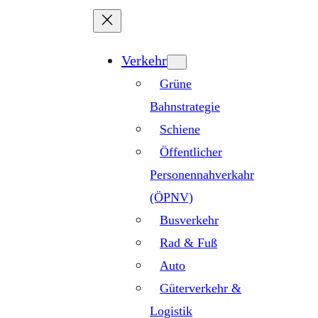
Zum
Inhalt
springen
Verkehr
Grüne
Bahnstrategie
Schiene
Öffentlicher
Personennahverkahr
(ÖPNV)
Busverkehr
Rad & Fuß
Auto
Güterverkehr &
Logistik