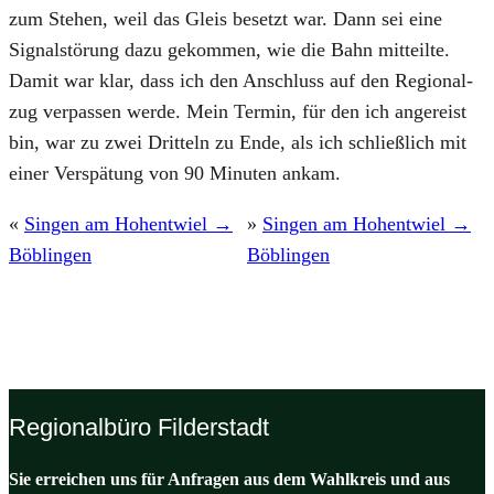
zum Ste­hen, weil das Gleis besetzt war. Dann sei eine
Signal­stö­rung dazu gekom­men, wie die Bahn mit­teil­te.
Damit war klar, dass ich den Anschluss auf den Regio­nal­
zug ver­pas­sen wer­de. Mein Ter­min, für den ich ange­reist
bin, war zu zwei Drit­teln zu Ende, als ich schließ­lich mit
einer Ver­spä­tung von 90 Minu­ten ankam.
«
Singen am Hohentwiel →
»
Singen am Hohentwiel →
Böblingen
Böblingen
Regionalbüro Filderstadt
Sie erreichen uns für Anfragen aus dem Wahlkreis und aus