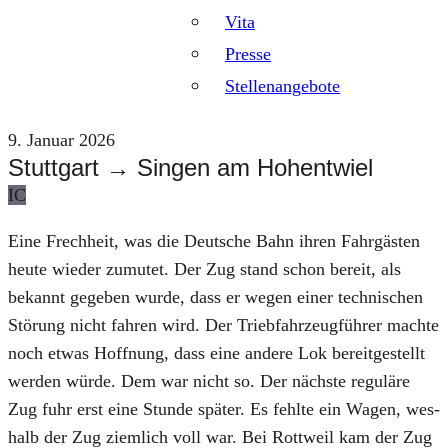
Vita
Presse
Stellenangebote
9. Januar 2026
Stuttgart → Singen am Hohentwiel
IC
Eine Frech­heit, was die Deut­sche Bahn ihren Fahr­gäs­ten
heu­te wie­der zumu­tet. Der Zug stand schon bereit, als
bekannt gege­ben wur­de, dass er wegen einer tech­ni­schen
Stö­rung nicht fah­ren wird. Der Trieb­fahr­zeug­füh­rer mach­te
noch etwas Hoff­nung, dass eine ande­re Lok bereit­ge­stellt
wer­den wür­de. Dem war nicht so. Der nächs­te regu­lä­re
Zug fuhr erst eine Stun­de spä­ter. Es fehl­te ein Wagen, wes­
halb der Zug ziem­lich voll war. Bei Rott­weil kam der Zug