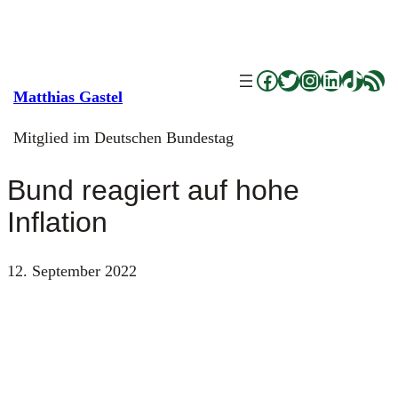
Zum
Inhalt
springen
Facebook
Twitter
Instagram
LinkedI
TikTo
RSS Fe
Matthias Gastel
Mitglied im Deutschen Bundestag
Bund reagiert auf hohe
Inflation
12. September 2022