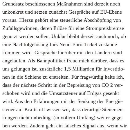
Grund­satz beschlos­se­nen Maß­nah­men sind der­zeit noch
unkon­kret und set­zen zunächst Gesprä­che auf EU-Ebe­ne
vor­aus. Hier­zu gehört eine steu­er­li­che Abschöp­fung von
Zufalls­ge­win­nen, deren Erlö­se für eine Strom­preis­brem­se
genutzt wer­den sol­len. Unklar bleibt der­zeit auch noch, ob
eine Nach­fol­ge­lö­sung fürs Neun-Euro-Ticket zustan­de
kom­men wird. Gesprä­che hier­über mit den Län­dern sind
ange­lau­fen. Als Bahn­po­li­ti­ker freue mich dar­über, dass es
uns gelun­gen ist, zusätz­li­che 1,5 Mil­li­ar­den für Inves­ti­tio­
nen in die Schie­ne zu erstrei­ten. Für frag­wür­dig hal­te ich,
dass der nächs­te Schritt in der Beprei­sung von CO 2 ver­
scho­ben wird und die Umsatz­steu­er auf Erd­gas gesenkt
wird. Aus den Erfah­run­gen mit der Sen­kung der Ener­gie­
steu­er auf Kraft­stoff wis­sen wir, dass der­ar­ti­ge Steu­er­sen­
kun­gen nicht unbe­dingt (in vol­lem Umfang) wei­ter gege­
ben wer­den. Zudem geht ein fal­sches Signal aus, wenn wir