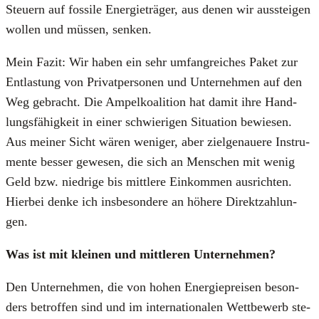
Steu­ern auf fos­si­le Ener­gie­trä­ger, aus denen wir aus­stei­gen
wol­len und müs­sen, sen­ken.
Mein Fazit: Wir haben ein sehr umfang­rei­ches Paket zur
Ent­las­tung von Pri­vat­per­so­nen und Unter­neh­men auf den
Weg gebracht. Die Ampel­ko­ali­ti­on hat damit ihre Hand­
lungs­fä­hig­keit in einer schwie­ri­gen Situa­ti­on bewie­sen.
Aus mei­ner Sicht wären weni­ger, aber ziel­ge­naue­re Instru­
men­te bes­ser gewe­sen, die sich an Men­schen mit wenig
Geld bzw. nied­ri­ge bis mitt­le­re Ein­kom­men aus­rich­ten.
Hier­bei den­ke ich ins­be­son­de­re an höhe­re Direkt­zah­lun­
gen.
Was ist mit klei­nen und mitt­le­ren Unter­neh­men?
Den Unter­neh­men, die von hohen Ener­gie­prei­sen beson­
ders betrof­fen sind und im inter­na­tio­na­len Wett­be­werb ste­