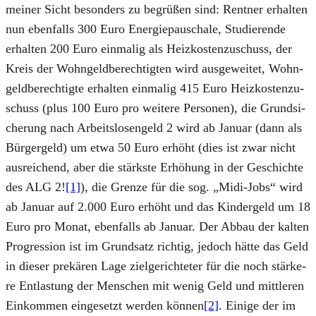
mei­ner Sicht beson­ders zu begrü­ßen sind: Rent­ner erhal­ten
nun eben­falls 300 Euro Ener­gie­pau­scha­le, Stu­die­ren­de
erhal­ten 200 Euro ein­ma­lig als Heiz­kos­ten­zu­schuss, der
Kreis der Wohn­geld­be­rech­tig­ten wird aus­ge­wei­tet, Wohn­
geld­be­rech­tig­te erhal­ten ein­ma­lig 415 Euro Heiz­kos­ten­zu­
schuss (plus 100 Euro pro wei­te­re Per­so­nen), die Grund­si­
che­rung nach Arbeits­lo­sen­geld 2 wird ab Janu­ar (dann als
Bür­ger­geld) um etwa 50 Euro erhöht (dies ist zwar nicht
aus­rei­chend, aber die stärks­te Erhö­hung in der Geschich­te
des ALG 2!
[1]
), die Gren­ze für die sog. „Midi-Jobs“ wird
ab Janu­ar auf 2.000 Euro erhöht und das Kin­der­geld um 18
Euro pro Monat, eben­falls ab Janu­ar. Der Abbau der kal­ten
Pro­gres­si­on ist im Grund­satz rich­tig, jedoch hät­te das Geld
in die­ser pre­kä­ren Lage ziel­ge­rich­te­ter für die noch stär­ke­
re Ent­las­tung der Men­schen mit wenig Geld und mitt­le­ren
Ein­kom­men ein­ge­setzt wer­den kön­nen
[2]
. Eini­ge der im