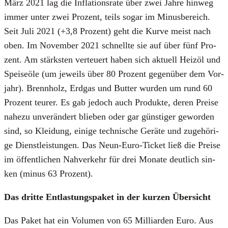
März 2021 lag die Infla­ti­ons­ra­te über zwei Jah­re hin­weg
immer unter zwei Pro­zent, teils sogar im Minus­be­reich.
Seit Juli 2021 (+3,8 Pro­zent) geht die Kur­ve meist nach
oben. Im Novem­ber 2021 schnell­te sie auf über fünf Pro­
zent. Am stärks­ten ver­teu­ert haben sich aktu­ell Heiz­öl und
Spei­se­öle (um jeweils über 80 Pro­zent gegen­über dem Vor­
jahr). Brenn­holz, Erd­gas und But­ter wur­den um rund 60
Pro­zent teu­rer. Es gab jedoch auch Pro­duk­te, deren Prei­se
nahe­zu unver­än­dert blie­ben oder gar güns­ti­ger gewor­den
sind, so Klei­dung, eini­ge tech­ni­sche Gerä­te und zuge­hö­ri­
ge Dienst­leis­tun­gen. Das Neun-Euro-Ticket ließ die Prei­se
im öffent­li­chen Nah­ver­kehr für drei Mona­te deut­lich sin­
ken (minus 63 Pro­zent).
Das drit­te Ent­las­tungs­pa­ket in der kur­zen Über­sicht
Das Paket hat ein Volu­men von 65 Mil­li­ar­den Euro. Aus