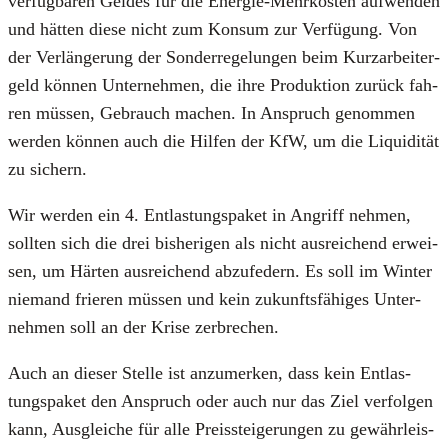
ver­füg­ba­ren Gel­des für die Ener­gie-Mehr­kos­ten auf­wen­den
und hät­ten die­se nicht zum Kon­sum zur Ver­fü­gung. Von
der Ver­län­ge­rung der Son­der­re­ge­lun­gen beim Kurz­ar­bei­ter­
geld kön­nen Unter­neh­men, die ihre Pro­duk­ti­on zurück fah­
ren müs­sen, Gebrauch machen. In Anspruch genom­men
wer­den kön­nen auch die Hil­fen der KfW, um die Liqui­di­tät
zu sichern.
Wir wer­den ein 4. Ent­las­tungs­pa­ket in Angriff neh­men,
soll­ten sich die drei bis­he­ri­gen als nicht aus­rei­chend erwei­
sen, um Här­ten aus­rei­chend abzu­fe­dern. Es soll im Win­ter
nie­mand frie­ren müs­sen und kein zukunfts­fä­hi­ges Unter­
neh­men soll an der Kri­se zer­bre­chen.
Auch an die­ser Stel­le ist anzu­mer­ken, dass kein Ent­las­
tungs­pa­ket den Anspruch oder auch nur das Ziel ver­fol­gen
kann, Aus­glei­che für alle Preis­stei­ge­run­gen zu gewähr­leis­