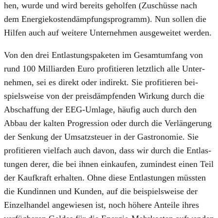
hen, wur­de und wird bereits gehol­fen (Zuschüs­se nach
dem Ener­gie­kos­ten­dämp­fungs­pro­gramm). Nun sol­len die
Hil­fen auch auf wei­te­re Unter­neh­men aus­ge­wei­tet wer­den.
Von den drei Ent­las­tungs­pa­ke­ten im Gesamt­um­fang von
rund 100 Mil­li­ar­den Euro pro­fi­tie­ren letzt­lich alle Unter­
neh­men, sei es direkt oder indi­rekt. Sie pro­fi­tie­ren bei­
spiels­wei­se von der preis­dämp­fen­den Wir­kung durch die
Abschaf­fung der EEG-Umla­ge, häu­fig auch durch den
Abbau der kal­ten Pro­gres­si­on oder durch die Ver­län­ge­rung
der Sen­kung der Umsatz­steu­er in der Gas­tro­no­mie. Sie
pro­fi­tie­ren viel­fach auch davon, dass wir durch die Ent­las­
tun­gen derer, die bei ihnen ein­kau­fen, zumin­dest einen Teil
der Kauf­kraft erhal­ten. Ohne die­se Ent­las­tun­gen müss­ten
die Kun­din­nen und Kun­den, auf die bei­spiels­wei­se der
Ein­zel­han­del ange­wie­sen ist, noch höhe­re Antei­le ihres