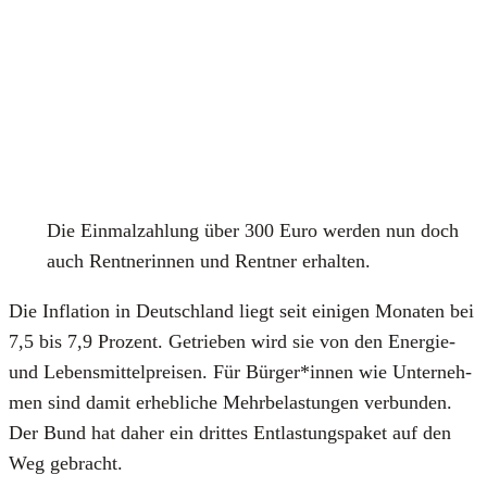
Die Ein­mal­zah­lung über 300 Euro wer­den nun doch
auch Rent­ne­rin­nen und Rent­ner erhal­ten.
Die Infla­ti­on in Deutsch­land liegt seit eini­gen Mona­ten bei
7,5 bis 7,9 Pro­zent. Getrie­ben wird sie von den Ener­gie-
und Lebens­mit­tel­prei­sen. Für Bürger*innen wie Unter­neh­
men sind damit erheb­li­che Mehr­be­las­tun­gen ver­bun­den.
Der Bund hat daher ein drit­tes Ent­las­tungs­pa­ket auf den
Weg gebracht.