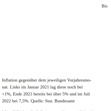
Bis
Infla­ti­on gegen­über dem jewei­li­gen Vor­jah­res­mo­
nat. Links im Janu­ar 2021 lag die­se noch bei
+1%, Ende 2021 bereits bei über 5% und im Juli
2022 bei 7,5%. Quel­le: Stat. Bun­des­amt