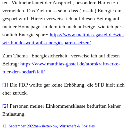
ten. Viel­mehr lau­tet der Anspruch, beson­de­re Här­ten zu
ver­mei­den. Das Ziel muss sein, dass (fos­si­le) Ener­gie ein­
ge­spart wird. Hier­zu ver­wei­se ich auf die­sen Bei­trag auf
mei­ner Home­page, in dem ich auch auf­zei­ge, wie ich per­
sön­lich Ener­gie spa­re:
https://www.matthias-gastel.de/wie-
wir-bundesweit-aufs-energiesparen-setzen/
Zum The­ma „Ener­gie­si­cher­heit“ ver­wei­se ich auf die­sen
Bei­trag:
https://www.matthias-gastel.de/atomkraftwerke-
fuer-den-bedarfsfall/
[1]
Die FDP woll­te gar kei­ne Erhö­hung, die SPD hielt sich
eher zurück.
[2]
Per­so­nen mei­ner Ein­kom­mens­klas­se bedürf­ten kei­ner
Ent­las­tung.
12. September 2022
newsletter-bw
, 
Wirtschaft & Soziales