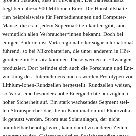
liegt bei nahe­zu 900 Mil­lio­nen Euro. Die Haus­halts­bat­te­
rien bei­spiels­wei­se für Fern­be­die­nun­gen und Com­pu­ter-
Mäu­se, die es in jedem Super­markt zu kau­fen gibt, sind
ver­mut­lich allen Verbraucher*innen bekannt. Doch bei
eini­gen Bat­te­rien ist Var­ta regio­nal oder sogar inter­na­tio­nal
füh­rend, so bei Mikro­bat­te­rien, die unter ande­rem in Hör­
ge­rä­ten zum Ein­satz kom­men. Die­se wer­den in Ell­wan­gen
pro­du­ziert. Dort befin­det sich auch die For­schung und Ent­
wick­lung des Unter­neh­mens und es wer­den Pro­to­ty­pen von
Lithi­um-Ionen-Rund­zel­len her­ge­stellt. Rund­zel­len wei­sen,
so Var­ta, eine beson­ders hohe Ener­gie­dich­te bei zugleich
hoher Sicher­heit auf. Ein stark wach­sen­des Seg­ment stel­
len Strom­spei­cher dar, die in Kom­bi­na­ti­on mit Pho­to­vol­ta­
ik genutzt wer­den. Strom aus Solar­an­la­gen, der nicht
unmit­tel­bar benö­tigt wird, kann damit zu ande­ren Zei­ten
genutzt wer­den. Geforscht wird an Spei­cher­me­di­en unter­