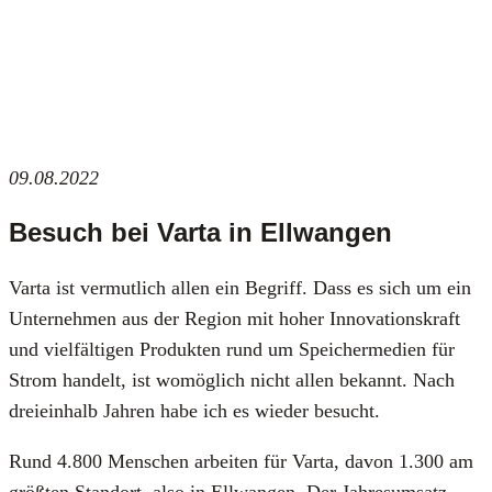
09.08.2022
Besuch bei Varta in Ellwangen
Var­ta ist ver­mut­lich allen ein Begriff. Dass es sich um ein
Unter­neh­men aus der Regi­on mit hoher Inno­va­ti­ons­kraft
und viel­fäl­ti­gen Pro­duk­ten rund um Spei­cher­me­di­en für
Strom han­delt, ist womög­lich nicht allen bekannt. Nach
drei­ein­halb Jah­ren habe ich es wie­der besucht.
Rund 4.800 Men­schen arbei­ten für Var­ta, davon 1.300 am
größ­ten Stand­ort, also in Ell­wan­gen. Der Jah­res­um­satz