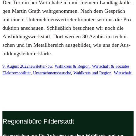
Den Ter­min bei Var­ta habe ich mit mei­nem Land­tags­kol­le­
gen Mar­tin Grath wahr­ge­nom­men. Nach dem Gespräch
mit einem Unter­neh­mens­ver­tre­ter konn­ten wir uns die Pro­
duk­ti­on anschau­en. Schließ­lich besuch­ten wir noch die
Aus­bil­dungs­werk­statt. Dort wer­den 30 Azu­bis im tech­ni­
schen und im Metall­be­reich aus­ge­bil­det, wie uns der Aus­
bil­dungs­lei­ter erklär­te.
9. August 2022
newsletter-bw
, 
Wahlkreis & Region
, 
Wirtschaft & Soziales
Elektromobilität
, 
Unternehmensbesuche
, 
Wahlkreis und Region
, 
Wirtschaft
Regionalbüro Filderstadt
Sie erreichen uns für Anfragen aus dem Wahlkreis und aus