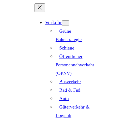
Zum
Inhalt
springen
Verkehr
Grüne
Bahnstrategie
Schiene
Öffentlicher
Personennahverkahr
(ÖPNV)
Busverkehr
Rad & Fuß
Auto
Güterverkehr &
Logistik