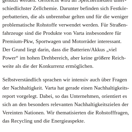
schied­lichs­ter Zell­che­mie. Dar­un­ter befin­den sich Fest­kör­
per­bat­te­rien, die als unbrenn­bar gel­ten und für die weni­ger
pro­ble­ma­ti­sche Roh­stof­fe ver­wen­det wer­den. Für Stra­ßen­
fahr­zeu­ge sind die Pro­duk­te von Var­ta ins­be­son­de­re für
Pre­mi­um-Pkw, Sport­wa­gen und Motor­rä­der inter­es­sant.
Der Grund liegt dar­in, dass die Batterien/Akkus „viel
Power“ im hohen Dreh­be­reich, aber kei­ne grö­ße­re Reich­
wei­te als die der Kon­kur­renz ermög­li­chen.
Selbst­ver­ständ­lich spra­chen wir inten­siv auch über Fra­gen
der Nach­hal­tig­keit. Var­ta hat gera­de einen Nach­hal­tig­keits­
re­port vor­ge­legt. Dabei, so das Unter­neh­men, ori­en­tiert es
sich an den beson­ders rele­van­ten Nach­hal­tig­keits­zie­len der
Ver­ein­ten Natio­nen. Wir the­ma­ti­sier­ten die Roh­stoff­fra­gen,
das Recy­cling und die Ener­gie­aspek­te.