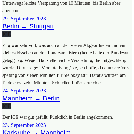
Unter­wegs leich­te Ver­spä­tung von 10 Minu­ten, bis Ber­lin aber
abge­baut.
29. Sep­tem­ber 2023
Berlin → Stuttgart
ICE
Zug war sehr voll, was auch an den vie­len Abge­ord­ne­ten und ein
klei­nes biss­chen an den Lan­des­mi­nis­tern (heu­te hat­te der Bun­des­rat
getagt) lag. Wegen Bau­stel­le leich­te Ver­spä­tung, die mit­ge­schleppt
wur­de. Durch­sa­ge: “Ver­ehr­te Fahr­gäs­te, ich hof­fe, dass unse­re Ver­
spä­tung von sie­ben Minu­ten für Sie okay ist.” Dar­aus wur­den am
Ende etwa zehn Minu­ten. Schnel­len Fußes erreich­te…
24. Sep­tem­ber 2023
Mannheim → Berlin
ICE
Der ICE war gut gefüllt. Pünkt­lich in Ber­lin ange­kom­men.
23. Sep­tem­ber 2023
Karlsruhe → Mannheim