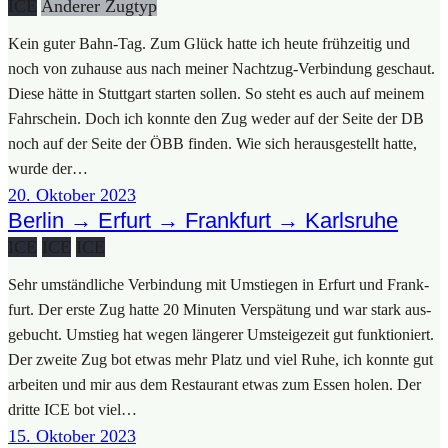
ICE
Ande­rer Zug­typ
Kein guter Bahn-Tag. Zum Glück hat­te ich heu­te früh­zei­tig und
noch von zuhau­se aus nach mei­ner Nach­t­­zug-Ver­­­bin­­dung geschaut.
Die­se hät­te in Stutt­gart star­ten sol­len. So steht es auch auf mei­nem
Fahr­schein. Doch ich konn­te den Zug weder auf der Sei­te der DB
noch auf der Sei­te der ÖBB fin­den. Wie sich her­aus­ge­stellt hat­te,
wur­de der…
20. Okto­ber 2023
Berlin → Erfurt → Frankfurt → Karlsruhe
ICE
ICE
ICE
Sehr umständ­li­che Ver­bin­dung mit Umstie­gen in Erfurt und Frank­
furt. Der ers­te Zug hat­te 20 Minu­ten Ver­spä­tung und war stark aus­
ge­bucht. Umstieg hat wegen län­ge­rer Umstei­ge­zeit gut funk­tio­niert.
Der zwei­te Zug bot etwas mehr Platz und viel Ruhe, ich konn­te gut
arbei­ten und mir aus dem Restau­rant etwas zum Essen holen. Der
drit­te ICE bot viel…
15. Okto­ber 2023