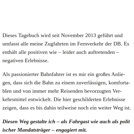
Die­ses Tage­buch wird seit Novem­ber 2013 geführt und
umfasst alle mei­ne Zug­fahr­ten im Fern­ver­kehr der DB. Es
ent­hält alle posi­ti­ven wie – lei­der auch auf­tre­ten­den –
nega­ti­ven Erleb­nis­se.
Als pas­sio­nier­ter Bahn­fah­rer ist es mir ein gro­ßes Anlie­
gen, dass sich die Bahn zu einem zuver­läs­si­gen, kom­for­ta­
blen und von immer mehr Rei­sen­den bevor­zug­ten Ver­
kehrs­mit­tel ent­wi­ckelt. Die hier geschil­der­ten Erleb­nis­se
zei­gen, dass es bis dahin teil­wei­se noch ein wei­ter Weg ist.
Die­sen Weg gestal­te ich – als Fahr­gast wie auch als poli­t
i­scher Man­dats­trä­ger – enga­giert mit.