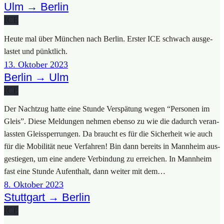
Ulm → Berlin
ICE
Heu­te mal über Mün­chen nach Ber­lin. Ers­ter ICE schwach aus­ge­
las­tet und pünkt­lich.
13. Okto­ber 2023
Berlin → Ulm
ICE
Der Nacht­zug hat­te eine Stun­de Ver­spä­tung wegen “Per­so­nen im
Gleis”. Die­se Mel­dun­gen neh­men eben­so zu wie die dadurch ver­an­
lass­ten Gleis­sper­run­gen. Da braucht es für die Sicher­heit wie auch
für die Mobi­li­tät neue Ver­fah­ren! Bin dann bereits in Mann­heim aus­
ge­stie­gen, um eine ande­re Ver­bin­dung zu errei­chen. In Mann­heim
fast eine Stun­de Auf­ent­halt, dann wei­ter mit dem…
8. Okto­ber 2023
Stuttgart → Berlin
ICE