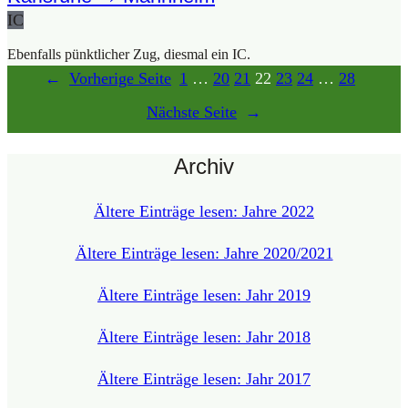
IC
Eben­falls pünkt­li­cher Zug, dies­mal ein IC.
←
Vor­he­ri­ge Sei­te
1
…
20
21
22
23
24
…
28
Nächs­te Sei­te
→
Archiv
Älte­re Ein­trä­ge lesen: Jah­re 2022
Älte­re Ein­trä­ge lesen: Jah­re 2020/2021
Älte­re Ein­trä­ge lesen: Jahr 2019
Älte­re Ein­trä­ge lesen: Jahr 2018
Älte­re Ein­trä­ge lesen: Jahr 2017