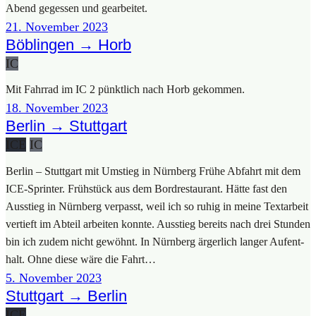
Abend geges­sen und gear­bei­tet.
21. Novem­ber 2023
Böblingen → Horb
IC
Mit Fahr­rad im IC 2 pünkt­lich nach Horb gekom­men.
18. Novem­ber 2023
Berlin → Stuttgart
ICE
IC
Ber­lin – Stutt­gart mit Umstieg in Nürn­berg Frü­he Abfahrt mit dem
ICE-Sprin­­ter. Früh­stück aus dem Bord­re­stau­rant. Hät­te fast den
Aus­stieg in Nürn­berg ver­passt, weil ich so ruhig in mei­ne Text­ar­beit
ver­tieft im Abteil arbei­ten konn­te. Aus­stieg bereits nach drei Stun­den
bin ich zudem nicht gewöhnt. In Nürn­berg ärger­lich lan­ger Auf­ent­
halt. Ohne die­se wäre die Fahrt…
5. Novem­ber 2023
Stuttgart → Berlin
ICE