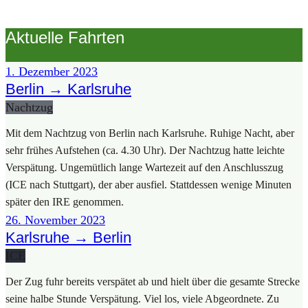
Aktuelle Fahrten
1. Dezem­ber 2023
Berlin → Karlsruhe
Nacht­zug
Mit dem Nacht­zug von Ber­lin nach Karls­ru­he. Ruhi­ge Nacht, aber
sehr frü­hes Auf­ste­hen (ca. 4.30 Uhr). Der Nacht­zug hat­te leich­te
Ver­spä­tung. Unge­müt­lich lan­ge War­te­zeit auf den Anschluss­zug
(ICE nach Stutt­gart), der aber aus­fiel. Statt­des­sen weni­ge Minu­ten
spä­ter den IRE genom­men.
26. Novem­ber 2023
Karlsruhe → Berlin
ICE
Der Zug fuhr bereits ver­spä­tet ab und hielt über die gesam­te Stre­cke
sei­ne hal­be Stun­de Ver­spä­tung. Viel los, vie­le Abge­ord­ne­te. Zu