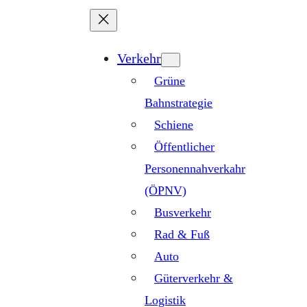
Zum
Inhalt
springen
Verkehr
Grüne
Bahnstrategie
Schiene
Öffentlicher
Personennahverkahr
(ÖPNV)
Busverkehr
Rad & Fuß
Auto
Güterverkehr &
Logistik