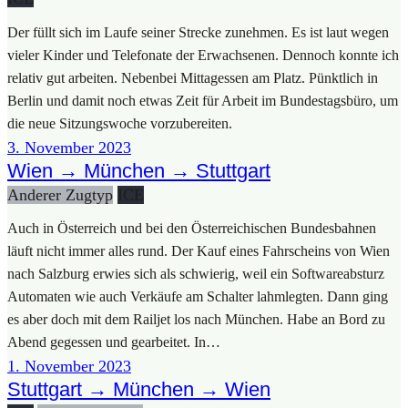
Der füllt sich im Lau­fe sei­ner Stre­cke zuneh­men. Es ist laut wegen
vie­ler Kin­der und Tele­fo­na­te der Erwach­se­nen. Den­noch konn­te ich
rela­tiv gut arbei­ten. Neben­bei Mit­tag­essen am Platz. Pünkt­lich in
Ber­lin und damit noch etwas Zeit für Arbeit im Bun­des­tags­bü­ro, um
die neue Sit­zungs­wo­che vor­zu­be­rei­ten.
3. Novem­ber 2023
Wien → München → Stuttgart
Ande­rer Zug­typ
ICE
Auch in Öster­reich und bei den Öster­rei­chi­schen Bun­des­bah­nen
läuft nicht immer alles rund. Der Kauf eines Fahr­scheins von Wien
nach Salz­burg erwies sich als schwie­rig, weil ein Soft­ware­ab­sturz
Auto­ma­ten wie auch Ver­käu­fe am Schal­ter lahm­leg­ten. Dann ging
es aber doch mit dem Rail­jet los nach Mün­chen. Habe an Bord zu
Abend geges­sen und gear­bei­tet. In…
1. Novem­ber 2023
Stuttgart → München → Wien