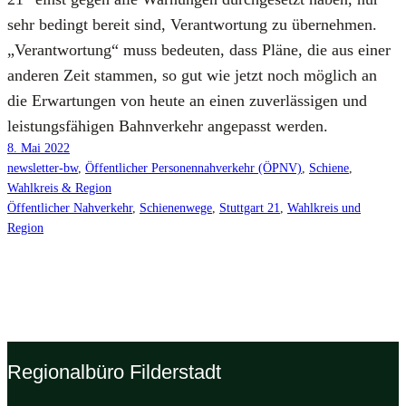
sehr bedingt bereit sind, Ver­ant­wor­tung zu über­neh­men.
„Ver­ant­wor­tung“ muss bedeu­ten, dass Plä­ne, die aus einer
ande­ren Zeit stam­men, so gut wie jetzt noch mög­lich an
die Erwar­tun­gen von heu­te an einen zuver­läs­si­gen und
leis­tungs­fä­hi­gen Bahn­ver­kehr ange­passt wer­den.
8. Mai 2022
newsletter-bw
, 
Öffentlicher Personennahverkehr (ÖPNV)
, 
Schiene
, 
Wahlkreis & Region
Öffentlicher Nahverkehr
, 
Schienenwege
, 
Stuttgart 21
, 
Wahlkreis und
Region
Regionalbüro Filderstadt