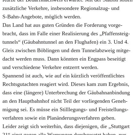
zusätz­li­che Ver­keh­re, ins­be­son­de­re Regio­nal­zug- und
S‑Bahn-Ange­bo­te, mög­lich wer­den.
Das Land hat aus guten Grün­den die For­de­rung vor­ge­
bracht, dass im Fal­le einer Rea­li­sie­rung des „Pfaf­fen­steig­
tun­nels“ (Gäu­bahn­tun­nel an den Flug­ha­fen) ein 3. Und 4.
Gleis zwi­schen Böb­lin­gen und dem Tun­nel­ab­zweig mit­ge­
dacht wer­den muss. Dann könn­ten ein Eng­pass besei­tigt
und ver­schie­de­ne Ver­keh­re ent­zerrt wer­den.
Span­nend ist auch, wie auf ein kürz­lich ver­öf­fent­lich­tes
Rechts­gut­ach­ten reagiert wird. Die­ses kam zum Ergeb­nis,
dass eine (län­ge­re) Unter­bre­chung der Gäu­bahn­an­bin­dung
an den Haupt­bahn­hof nicht Teil der vor­lie­gen­den Geneh­
mi­gung sei. Es müs­se ein Still­le­gungs- und Frei­stel­lungs­
ver­fah­ren sowie ein Plan­än­de­rungs­ver­fah­ren geben.
Lei­der zeigt sich wei­ter­hin, dass die­je­ni­gen, die „Stutt­gart
21“ einst gegen alle War­nun­gen durch­ge­setzt haben, nur