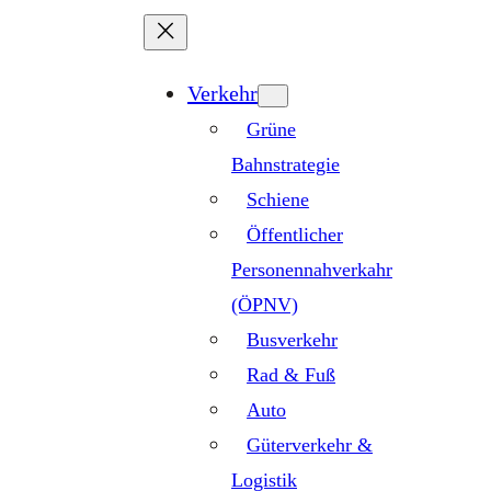
Zum
Inhalt
springen
Verkehr
Grüne
Bahnstrategie
Schiene
Öffentlicher
Personennahverkahr
(ÖPNV)
Busverkehr
Rad & Fuß
Auto
Güterverkehr &
Logistik