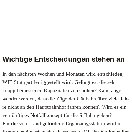
Wichtige Entscheidungen stehen an
In den nächs­ten Wochen und Mona­ten wird ent­schie­den,
WIE Stutt­gart fer­tig­ge­stellt wird: Gelingt es, die sehr
knapp bemes­se­nen Kapa­zi­tä­ten zu erhö­hen? Kann abge­
wen­det wer­den, dass die Züge der Gäu­bahn über vie­le Jah­
re nicht an den Haupt­bahn­hof fah­ren kön­nen? Wird es ein
ver­nünf­ti­ges Not­fall­kon­zept für die S‑Bahn geben?
Für die vom Land gefor­der­te Ergän­zungs­sta­ti­on wird in
Kür­ze der Bedarfs­nach­weis erwar­tet. Mit der Sta­ti­on sol­len