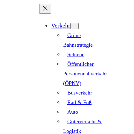
Zum
Inhalt
springen
Verkehr
Grüne
Bahnstrategie
Schiene
Öffentlicher
Personennahverkahr
(ÖPNV)
Busverkehr
Rad & Fuß
Auto
Güterverkehr &
Logistik