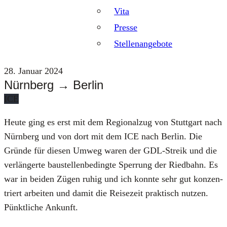
Vita
Presse
Stellenangebote
28. Januar 2024
Nürnberg → Berlin
ICE
Heu­te ging es erst mit dem Regio­nal­zug von Stutt­gart nach
Nürn­berg und von dort mit dem ICE nach Ber­lin. Die
Grün­de für die­sen Umweg waren der GDL-Streik und die
ver­län­ger­te bau­stel­len­be­ding­te Sper­rung der Ried­bahn. Es
war in bei­den Zügen ruhig und ich konn­te sehr gut kon­zen­
triert arbei­ten und damit die Rei­se­zeit prak­tisch nut­zen.
Pünkt­li­che Ankunft.