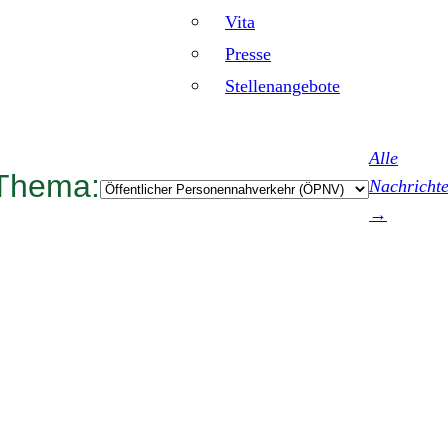
Vita
Presse
Stellenangebote
Alle
Thema:
Kategorien
Nachricht
→