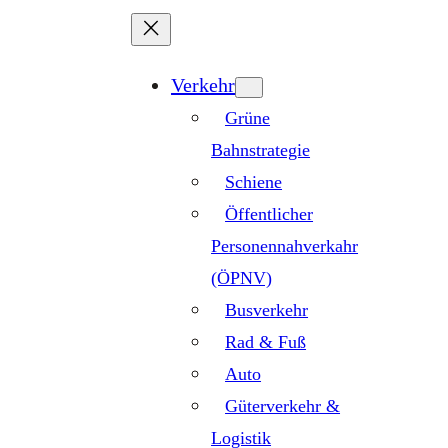
Zum
Inhalt
springen
Verkehr
Grüne
Bahnstrategie
Schiene
Öffentlicher
Personennahverkahr
(ÖPNV)
Busverkehr
Rad & Fuß
Auto
Güterverkehr &
Logistik