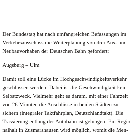
Der Bun­des­tag hat nach umfang­rei­chen Befas­sun­gen im
Ver­kehrs­aus­schuss die Wei­ter­pla­nung von drei Aus- und
Neu­bau­vor­ha­ben der Deut­schen Bahn gefor­dert:
Augs­burg – Ulm
Damit soll eine Lücke im Hoch­ge­schwin­dig­keits­ver­kehr
geschlos­sen wer­den. Dabei ist die Geschwin­dig­keit kein
Selbst­zweck. Viel­mehr geht es dar­um, mit einer Fahr­zeit
von 26 Minu­ten die Anschlüs­se in bei­den Städ­ten zu
sichern (inte­gra­ler Takt­fahr­plan, Deutsch­land­takt). Die
Tras­sie­rung ent­lang der Auto­bahn ist gelun­gen. Ein Regio­
nal­halt in Zus­mar­shau­sen wird mög­lich, womit die Men­