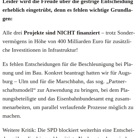
Lei­der wird die Freu­de über die gest­ri­ge Ent­schei­dung
erheb­lich ein­ge­trübt, denn es feh­len wich­ti­ge Grund­la­
gen:
Alle drei
Pro­jek­te sind NICHT finan­ziert
– trotz Son­der­
ver­mö­gens in Höhe von 400 Mil­li­ar­den Euro für zusätz­li­
che Inves­ti­tio­nen in Infra­struk­tur!
Es feh­len Ent­schei­dun­gen für die Beschleu­ni­gung bei Pla­
nung und im Bau. Kon­kret bean­tragt hat­ten wir für Augs­
burg – Ulm und für die Marsch­bahn, das sog. „Part­ner­
schafts­mo­dell“ zur Anwen­dung zu brin­gen, bei dem Pla­
nungs­be­tei­lig­te und das Eisen­bahn­bun­des­amt eng zusam­
men­ar­bei­ten, um par­al­lel ver­lau­fen­de Pro­zes­se mög­lich zu
machen.
Wei­te­re Kri­tik: Die SPD blo­ckiert wei­ter­hin eine Ent­schei­