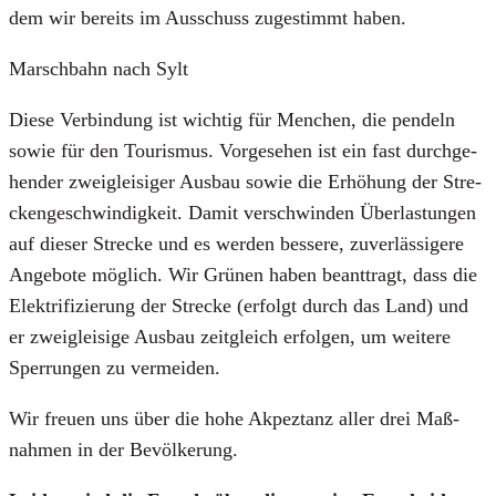
dem wir bereits im Aus­schuss zuge­stimmt haben.
Marsch­bahn nach Sylt
Die­se Ver­bin­dung ist wich­tig für Men­chen, die pen­deln
sowie für den Tou­ris­mus. Vor­ge­se­hen ist ein fast durch­ge­
hen­der zwei­glei­si­ger Aus­bau sowie die Erhö­hung der Stre­
cken­ge­schwin­dig­keit. Damit ver­schwin­den Über­las­tun­gen
auf die­ser Stre­cke und es wer­den bes­se­re, zuver­läs­si­ge­re
Ange­bo­te mög­lich. Wir Grü­nen haben beant­tragt, dass die
Elek­tri­fi­zie­rung der Stre­cke (erfolgt durch das Land) und
er zwei­glei­si­ge Aus­bau zeit­gleich erfol­gen, um wei­te­re
Sper­run­gen zu ver­mei­den.
Wir freu­en uns über die hohe Akpez­tanz aller drei Maß­
nah­men in der Bevöl­ke­rung.