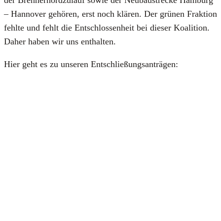
– Han­no­ver gehö­ren, erst noch klä­ren. Der grü­nen Frak­ti­on
fehl­te und fehlt die Ent­schlos­sen­heit bei die­ser Koali­ti­on.
Daher haben wir uns ent­hal­ten.
Hier geht es zu unse­ren Ent­schlie­ßungs­an­trä­gen: