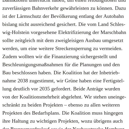
zuver­läs­si­gen Bahn­ver­kehr gewähr­leis­ten zu kön­nen. Dazu
ist der Lärm­schutz der Bevöl­ke­rung ent­lang der Auto­bahn
bis­lang nicht aus­rei­chend gesi­chert. Die vom Land Schles­
wig-Hol­stein vor­ge­se­he­ne Elek­tri­fi­zie­rung der Marsch­bahn
soll­te zeit­gleich mit dem zwei­glei­si­gen Aus­bau umge­setzt
wer­den, um eine wei­te­re Stre­cken­sper­rung zu ver­mei­den.
Zudem woll­ten wir die Finan­zie­rung sicher­ge­stellt und
Beschleu­ni­gungs­maß­nah­men für die Pla­nun­gen und den
Bau beschlos­sen haben. Die Koali­ti­on hat der Inbe­trieb­
nah­me 2038 zuge­stimmt, wir Grü­ne haben eine Fer­tig­stel­
lung deut­lich vor 2035 gefor­dert. Bei­de Anträ­ge wur­den
von der Koali­ti­ons­mehr­heit abge­lehnt. Wir ste­hen unein­ge­
schränkt zu bei­den Pro­jek­ten – eben­so zu allen wei­te­ren
Pro­jek­ten des Bedarfs­plans. Die Koali­ti­on muss hin­ge­gen
ihre Hal­tung zu wich­ti­gen Pro­jek­ten, wozu übri­gens auch
der Bren­ner­nord­zu­lauf sowie der Neu­bau­stre­cke Ham­burg