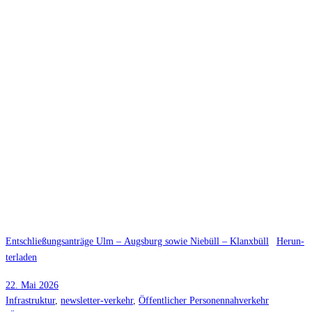
Entschließungsanträge Ulm – Augs­burg sowie Niebüll – Klanxbüll
Her­un­
ter­la­den
22. Mai 2026
Infrastruktur
, 
newsletter-verkehr
, 
Öffentlicher Personennahverkehr