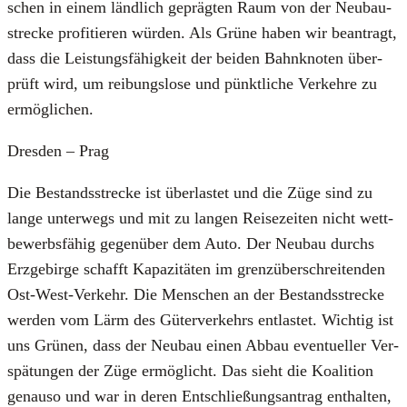
schen in einem länd­lich gepräg­ten Raum von der Neu­bau­
stre­cke pro­fi­tie­ren wür­den. Als Grü­ne haben wir bean­tragt,
dass die Leis­tungs­fä­hig­keit der bei­den Bahn­kno­ten über­
prüft wird, um rei­bungs­lo­se und pünkt­li­che Ver­keh­re zu
ermög­li­chen.
Dres­den – Prag
Die Bestands­stre­cke ist über­las­tet und die Züge sind zu
lan­ge unter­wegs und mit zu lan­gen Rei­se­zei­ten nicht wett­
be­werbs­fä­hig gegen­über dem Auto. Der Neu­bau durchs
Erz­ge­bir­ge schafft Kapa­zi­tä­ten im grenz­über­schrei­ten­den
Ost-West-Ver­kehr. Die Men­schen an der Bestands­stre­cke
wer­den vom Lärm des Güter­ver­kehrs ent­las­tet. Wich­tig ist
uns Grü­nen, dass der Neu­bau einen Abbau even­tu­el­ler Ver­
spä­tun­gen der Züge ermög­licht. Das sieht die Koali­ti­on
genau­so und war in deren Ent­schlie­ßungs­an­trag ent­hal­ten,