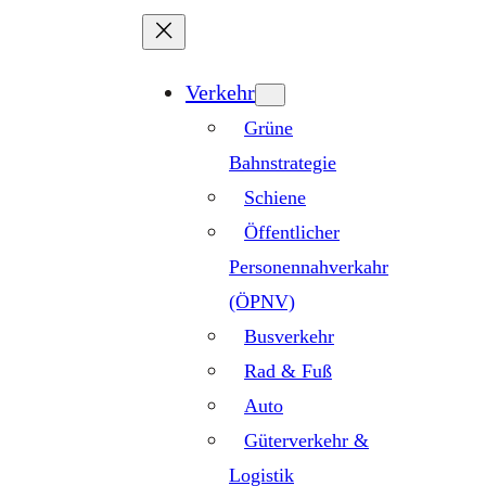
Zum
Inhalt
springen
Verkehr
Grüne
Bahnstrategie
Schiene
Öffentlicher
Personennahverkahr
(ÖPNV)
Busverkehr
Rad & Fuß
Auto
Güterverkehr &
Logistik