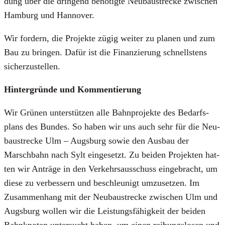
dung über die drin­gend benö­tig­te Neu­bau­stre­cke zwi­schen
Ham­burg und Han­no­ver.
Wir for­dern, die Pro­jek­te zügig wei­ter zu pla­nen und zum
Bau zu brin­gen. Dafür ist die Finan­zie­rung schnells­tens
sicher­zu­stel­len.
Hin­ter­grün­de und Kom­men­tie­rung
Wir Grü­nen unter­stüt­zen alle Bahn­pro­jek­te des Bedarfs­
plans des Bun­des. So haben wir uns auch sehr für die Neu­
bau­stre­cke Ulm – Augs­burg sowie den Aus­bau der
Marsch­bahn nach Sylt ein­ge­setzt. Zu bei­den Pro­jek­ten hat­
ten wir Anträ­ge in den Ver­kehrs­aus­schuss ein­ge­bracht, um
die­se zu ver­bes­sern und beschleu­nigt umzu­set­zen. Im
Zusam­men­hang mit der Neu­bau­stre­cke zwi­schen Ulm und
Augs­burg wol­len wir die Leis­tungs­fä­hig­keit der bei­den
Bahn­kno­ten unter­sucht haben, um einen rei­bungs­lo­sen und