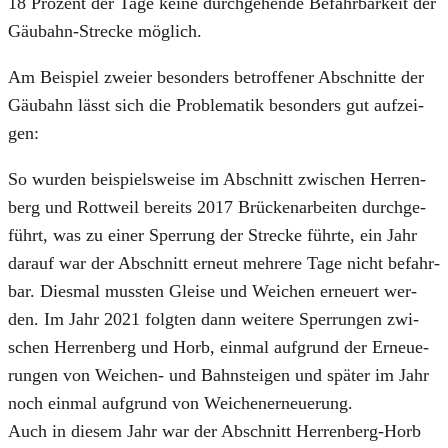
18 Pro­zent der Tage kei­ne durch­ge­hen­de Befahr­bar­keit der
Gäu­bahn-Stre­cke mög­lich.
Am Bei­spiel zwei­er beson­ders betrof­fe­ner Abschnit­te der
Gäu­bahn lässt sich die Pro­ble­ma­tik beson­ders gut auf­zei­
gen:
So wur­den bei­spiels­wei­se im Abschnitt zwi­schen Her­ren­
berg und Rott­weil bereits 2017 Brü­cken­ar­bei­ten durch­ge­
führt, was zu einer Sper­rung der Stre­cke führ­te, ein Jahr
dar­auf war der Abschnitt erneut meh­re­re Tage nicht befahr­
bar. Dies­mal muss­ten Glei­se und Wei­chen erneu­ert wer­
den. Im Jahr 2021 folg­ten dann wei­te­re Sper­run­gen zwi­
schen Her­ren­berg und Horb, ein­mal auf­grund der Erneue­
run­gen von Wei­chen- und Bahn­stei­gen und spä­ter im Jahr
noch ein­mal auf­grund von Wei­chen­er­neue­rung.
Auch in die­sem Jahr war der Abschnitt Her­ren­berg-Horb