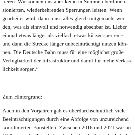
tie­ren. Wir kön­nen uns aber kei­ne in Sum­me über­di­men­
sio­nier­ten, wie­der­keh­ren­den Sper­run­gen leis­ten. Wenn
gear­bei­tet wird, dann muss alles gleich mit­ge­macht wer­
den, was als sinn­voll und not­wen­dig abseh­bar ist. Lie­ber
ein­mal etwas län­ger als viel­fach etwas kür­zer sper­ren –
und dann die Stre­cke län­ger unbe­ein­träch­tigt nut­zen kön­
nen. Die Deut­sche Bahn muss für eine mög­lichst gro­ße
Ver­füg­bar­keit der Infra­struk­tur und damit für mehr Ver­läss­
lich­keit sor­gen.“
Zum Hin­ter­grund:
Auch in den Vor­jah­ren gab es über­durch­schnitt­lich vie­le
Beein­träch­ti­gun­gen durch eine Abfol­ge von unzu­rei­chend
koor­di­nier­ten Bau­stel­len. Zwi­schen 2016 und 2021 war an