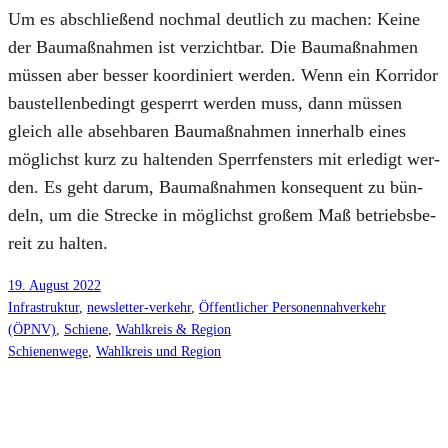
Um es abschlie­ßend noch­mal deut­lich zu machen: Kei­ne
der Bau­maß­nah­men ist ver­zicht­bar. Die Bau­maß­nah­men
müs­sen aber bes­ser koor­di­niert wer­den. Wenn ein Kor­ri­dor
bau­stel­len­be­dingt gesperrt wer­den muss, dann müs­sen
gleich alle abseh­ba­ren Bau­maß­nah­men inner­halb eines
mög­lichst kurz zu hal­ten­den Sperr­fens­ters mit erle­digt wer­
den. Es geht dar­um, Bau­maß­nah­men kon­se­quent zu bün­
deln, um die Stre­cke in mög­lichst gro­ßem Maß betriebs­be­
reit zu hal­ten.
19. August 2022
Infrastruktur
, 
newsletter-verkehr
, 
Öffentlicher Personennahverkehr
(ÖPNV)
, 
Schiene
, 
Wahlkreis & Region
Schienenwege
, 
Wahlkreis und Region