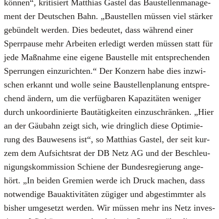
kön­nen“, kri­ti­siert Mat­thi­as Gastel das Bau­stel­len­ma­nage­
ment der Deut­schen Bahn. „Bau­stel­len müs­sen viel stär­ker
gebün­delt wer­den. Dies bedeu­tet, dass wäh­rend einer
Sperr­pau­se mehr Arbei­ten erle­digt wer­den müs­sen statt für
jede Maß­nah­me eine eige­ne Bau­stel­le mit ent­spre­chen­den
Sper­run­gen ein­zu­rich­ten.“ Der Kon­zern habe dies inzwi­
schen erkannt und wol­le sei­ne Bau­stel­len­pla­nung ent­spre­
chend ändern, um die ver­füg­ba­ren Kapa­zi­tä­ten weni­ger
durch unko­or­di­nier­te Bau­tä­tig­kei­ten ein­zu­schrän­ken. „Hier
an der Gäu­bahn zeigt sich, wie dring­lich die­se Opti­mie­
rung des Bau­we­sens ist“, so Mat­thi­as Gastel, der seit kur­
zem dem Auf­sichts­rat der DB Netz AG und der Beschleu­
ni­gungs­kom­mis­si­on Schie­ne der Bun­des­re­gie­rung ange­
hört. „In bei­den Gre­mi­en wer­de ich Druck machen, dass
not­wen­di­ge Bau­ak­ti­vi­tä­ten zügi­ger und abge­stimm­ter als
bis­her umge­setzt wer­den. Wir müs­sen mehr ins Netz inves­