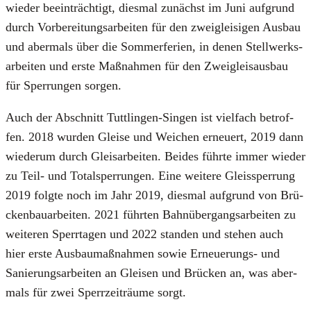
wie­der beein­träch­tigt, dies­mal zunächst im Juni auf­grund
durch Vor­be­rei­tungs­ar­bei­ten für den zwei­glei­si­gen Aus­bau
und aber­mals über die Som­mer­fe­ri­en, in denen Stell­werks­
ar­bei­ten und ers­te Maß­nah­men für den Zwei­g­leis­aus­bau
für Sper­run­gen sor­gen.
Auch der Abschnitt Tutt­lin­gen-Sin­gen ist viel­fach betrof­
fen. 2018 wur­den Glei­se und Wei­chen erneu­ert, 2019 dann
wie­der­um durch Gleis­ar­bei­ten. Bei­des führ­te immer wie­der
zu Teil- und Total­sper­run­gen. Eine wei­te­re Gleis­sper­rung
2019 folg­te noch im Jahr 2019, dies­mal auf­grund von Brü­
cken­bau­ar­bei­ten. 2021 führ­ten Bahn­über­gangs­ar­bei­ten zu
wei­te­ren Sperr­ta­gen und 2022 stan­den und ste­hen auch
hier ers­te Aus­bau­maß­nah­men sowie Erneue­rungs- und
Sanie­rungs­ar­bei­ten an Glei­sen und Brü­cken an, was aber­
mals für zwei Sperr­zeit­räu­me sorgt.