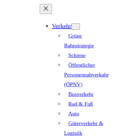
Zum
Inhalt
springen
Verkehr
Grüne
Bahnstrategie
Schiene
Öffentlicher
Personennahverkahr
(ÖPNV)
Busverkehr
Rad & Fuß
Auto
Güterverkehr &
Logistik