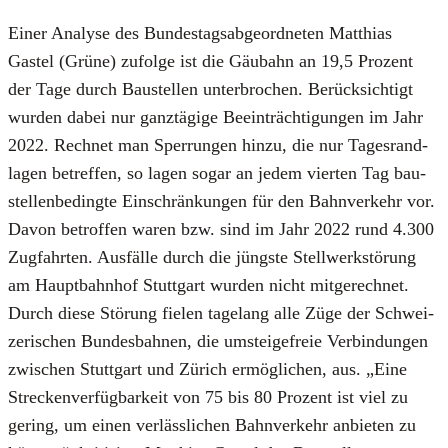
Einer Ana­ly­se des Bun­des­tags­ab­ge­ord­ne­ten Mat­thi­as
Gastel (Grü­ne) zufol­ge ist die Gäu­bahn an 19,5 Pro­zent
der Tage durch Bau­stel­len unter­bro­chen. Berück­sich­tigt
wur­den dabei nur ganz­tä­gi­ge Beein­träch­ti­gun­gen im Jahr
2022. Rech­net man Sper­run­gen hin­zu, die nur Tages­rand­
la­gen betref­fen, so lagen sogar an jedem vier­ten Tag bau­
stel­len­be­ding­te Ein­schrän­kun­gen für den Bahn­ver­kehr vor.
Davon betrof­fen waren bzw. sind im Jahr 2022 rund 4.300
Zug­fahr­ten. Aus­fäl­le durch die jüngs­te Stell­werk­stö­rung
am Haupt­bahn­hof Stutt­gart wur­den nicht mit­ge­rech­net.
Durch die­se Stö­rung fie­len tage­lang alle Züge der Schwei­
ze­ri­schen Bun­des­bah­nen, die umstei­ge­freie Ver­bin­dun­gen
zwi­schen Stutt­gart und Zürich ermög­li­chen, aus. „Eine
Stre­cken­ver­füg­bar­keit von 75 bis 80 Pro­zent ist viel zu
gering, um einen ver­läss­li­chen Bahn­ver­kehr anbie­ten zu