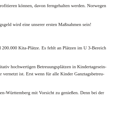
ro­fi­tie­ren kön­nen, davon fern­ge­hal­ten wer­den. Nor­we­gen
s­geld wird eine unse­rer ers­ten Maß­nah­men sein!
d 200.000 Kita-Plät­ze. Es fehlt an Plät­zen im U 3‑Bereich
­ta­tiv hoch­wer­ti­gen Betreu­ungs­plät­zen in Kin­der­ta­ges­ein­
r ver­netzt ist. Erst wenn für alle Kin­der Ganz­tags­be­treu­
den-Würt­tem­berg mit Vor­sicht zu genie­ßen. Denn bei der