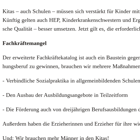
Kitas – auch Schu­len – müs­sen sich ver­stärkt für Kin­der mit 
Künf­tig gel­ten auch HEP, Kin­der­kran­ken­schwes­tern und Ergo­t
sche Qua­li­tät – bes­ser umset­zen. Jetzt gilt es, die erfor­der­li
Fach­kräf­te­man­gel
Der erwei­ter­te Fach­kräf­te­ka­ta­log ist auch ein Bau­stein ge
hungs­be­ruf zu gewin­nen, brau­chen wir meh­re­re Maß­nah­men
- Ver­bind­li­che Sozi­al­prak­ti­ka in all­ge­mein­bil­den­den Schu­
- Den Aus­bau der Aus­bil­dungs­an­ge­bo­te in Teil­zeit­form
- Die För­de­rung auch von drei­jäh­ri­gen Berufs­aus­bil­dun­ge
Außer­dem haben die Erzie­he­rin­nen und Erzie­her für ihre wich
Und: Wir brau­chen mehr Män­ner in den Kitas!