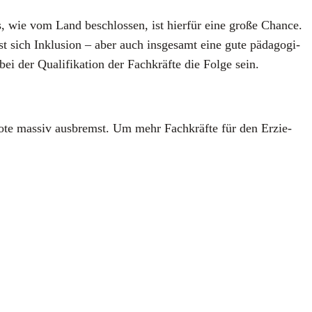
gs, wie vom Land beschlos­sen, ist hier­für eine gro­ße Chan­ce.
sst sich Inklu­si­on – aber auch ins­ge­samt eine gute päd­ago­gi­
ei der Qua­li­fi­ka­ti­on der Fach­kräf­te die Fol­ge sein.
e­bo­te mas­siv aus­bremst. Um mehr Fach­kräf­te für den Erzie­