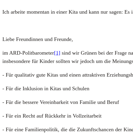
Ich arbei­te momen­tan in einer Kita und kann nur sagen: Es i
Lie­be Freun­din­nen und Freun­de,
im ARD-Polit­ba­ro­me­ter
[1]
sind wir Grü­nen bei der Fra­ge nach 
ins­be­son­de­re für Kin­der soll­ten wir jedoch um die Mei­nungs
- Für qua­li­ta­tiv gute Kitas und einen attrak­ti­ven Erzie­hungs­b
- Für die Inklu­si­on in Kitas und Schu­len
- Für die bes­se­re Ver­ein­bar­keit von Fami­lie und Beruf
- Für ein Recht auf Rück­kehr in Voll­zeit­ar­beit
- Für eine Fami­li­en­po­li­tik, die die Zukunfts­chan­cen der Kin­