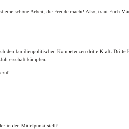
st eine schö­ne Arbeit, die Freu­de macht! Also, traut Euch Män
den fami­li­en­po­li­ti­schen Kom­pe­ten­zen drit­te Kraft. Drit­te 
­füh­rer­schaft kämp­fen:
e­ruf
der in den Mit­tel­punkt stellt!