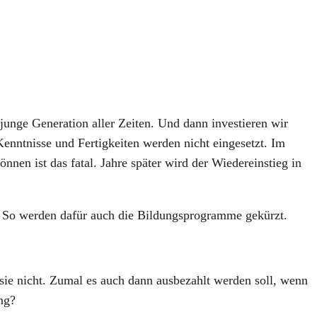
jun­ge Gene­ra­ti­on aller Zei­ten. Und dann inves­tie­ren wir
nt­nis­se und Fer­tig­kei­ten wer­den nicht ein­ge­setzt. Im
­nen ist das fatal. Jah­re spä­ter wird der Wie­der­ein­stieg in
n. So wer­den dafür auch die Bil­dungs­pro­gram­me gekürzt.
n sie nicht. Zumal es auch dann aus­be­zahlt wer­den soll, wenn
ng?