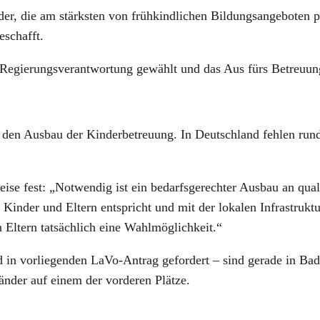
er, die am stärks­ten von früh­kind­li­chen Bil­dungs­an­ge­bo­ten p
e­schafft.
egie­rungs­ver­ant­wor­tung gewählt und das Aus fürs Betreu­ung
en Aus­bau der Kin­der­be­treu­ung. In Deutsch­land feh­len run
wei­se fest: „Not­wen­dig ist ein bedarfs­ge­rech­ter Aus­bau an qua­li
 Kin­der und Eltern ent­spricht und mit der loka­len Infra­struk­tu
en Eltern tat­säch­lich eine Wahl­mög­lich­keit.“
 in vor­lie­gen­den LaVo-Antrag gefor­dert – sind gera­de in Ba
än­der auf einem der vor­de­ren Plät­ze.