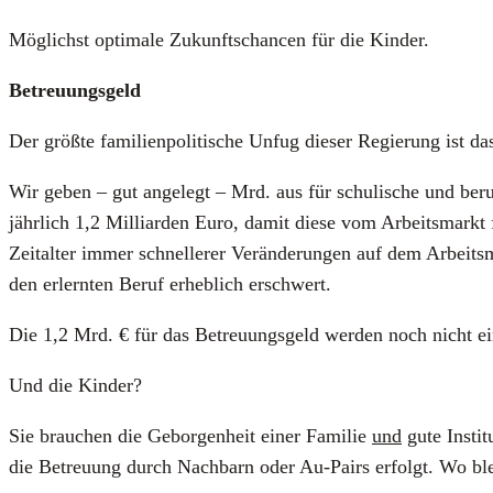
Mög­lichst opti­ma­le Zukunfts­chan­cen für die Kin­der.
Betreu­ungs­geld
Der größ­te fami­li­en­po­li­ti­sche Unfug die­ser Regie­rung ist d
Wir geben – gut ange­legt – Mrd. aus für schu­li­sche und beruf­li
jähr­lich 1,2 Mil­li­ar­den Euro, damit die­se vom Arbeits­markt 
Zeit­al­ter immer schnel­le­rer Ver­än­de­run­gen auf dem Arbeits
den erlern­ten Beruf erheb­lich erschwert.
Die 1,2 Mrd. € für das Betreu­ungs­geld wer­den noch nicht ein
Und die Kin­der?
Sie brau­chen die Gebor­gen­heit einer Fami­lie
und
gute Insti­
die Betreu­ung durch Nach­barn oder Au-Pairs erfolgt. Wo bl