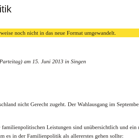
tik
erweise noch nicht in das neue Format umgewandelt.
r Par­tei­tag) am 15. Juni 2013 in Sin­gen
sch­land nicht Gerecht zugeht. Der Wahl­aus­gang im Sep­tem­b
 fami­li­en­po­li­ti­schen Leis­tun­gen sind unüber­sicht­lich und ein
s in der Fami­li­en­po­li­tik als aller­ers­tes gehen soll­te: