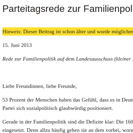
Parteitagsrede zur Familienpoli
Hinweis: Dieser Beitrag ist schon älter und wurde möglich
15. Juni 2013
Rede zur Fami­li­en­po­li­tik auf dem Lan­des­aus­schuss (klei­ne
Lie­be Freun­din­nen, lie­be Freun­de,
53 Pro­zent der Men­schen haben das Gefühl, dass es in Deut
Par­tei sich sozi­al­po­li­tisch glaub­wür­dig posi­tio­niert.
Gera­de in der Fami­li­en­po­li­tik sind die Defi­zi­te klar: Die 160
ein­ge­setzt. Denn all­zu häu­fig gehen sie an dem vor­bei, wor­um e