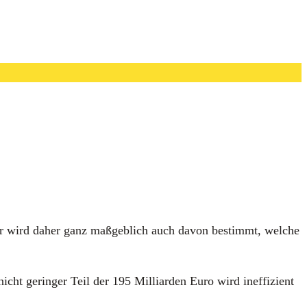
er wird daher ganz maß­geb­lich auch davon bestimmt, wel­che
 nicht gerin­ger Teil der 195 Mil­li­ar­den Euro wird inef­fi­zi­ent