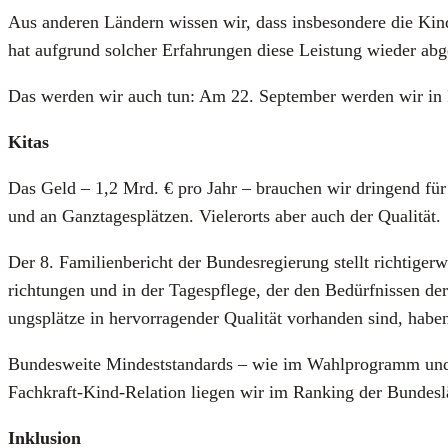
Aus ande­ren Län­dern wis­sen wir, dass ins­be­son­de­re die Kin­d
hat auf­grund sol­cher Erfah­run­gen die­se Leis­tung wie­der abg
Das wer­den wir auch tun: Am 22. Sep­tem­ber wer­den wir in R
Kitas
Das Geld – 1,2 Mrd. € pro Jahr – brau­chen wir drin­gend für d
und an Ganz­ta­ges­plät­zen. Vie­ler­orts aber auch der Qua­li­tät.
Der 8. Fami­li­en­be­richt der Bun­des­re­gie­rung stellt rich­ti­ger­
rich­tun­gen und in der Tages­pfle­ge, der den Bedürf­nis­sen der
ungs­plät­ze in her­vor­ra­gen­der Qua­li­tät vor­han­den sind, hab
Bun­des­wei­te Min­dest­stan­dards – wie im Wahl­pro­gramm und
Fach­kraft-Kind-Rela­ti­on lie­gen wir im Ran­king der Bun­des­l
Inklu­si­on