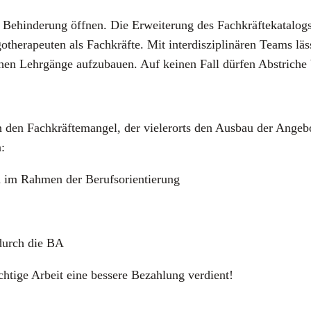
Behin­de­rung öff­nen. Die Erwei­te­rung des Fach­kräf­te­ka­ta­lo
he­ra­peu­ten als Fach­kräf­te. Mit inter­dis­zi­pli­nä­ren Teams lä
­chen Lehr­gän­ge auf­zu­bau­en. Auf kei­nen Fall dür­fen Abstri­che b
gen den Fach­kräf­te­man­gel, der vie­ler­orts den Aus­bau der Ang
:
len im Rah­men der Berufs­ori­en­tie­rung
n durch die BA
­ti­ge Arbeit eine bes­se­re Bezah­lung ver­dient!