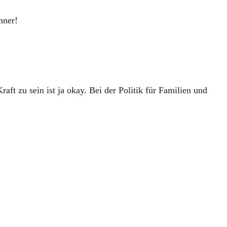
­ner!
Kraft zu sein ist ja okay. Bei der Poli­tik für Fami­li­en und