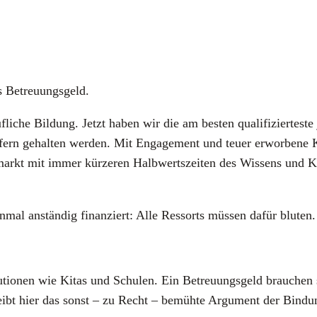
as Betreu­ungs­geld.
­che Bil­dung. Jetzt haben wir die am bes­ten qua­li­fi­zier­tes­te 
fern gehal­ten wer­den. Mit Enga­ge­ment und teu­er erwor­be­ne Ken
­markt mit immer kür­ze­ren Halb­werts­zei­ten des Wis­sens und Kön
­mal anstän­dig finan­ziert: Alle Res­sorts müs­sen dafür blu­te
tu­tio­nen wie Kitas und Schu­len. Ein Betreu­ungs­geld brau­che
eibt hier das sonst – zu Recht – bemüh­te Argu­ment der Bin­du