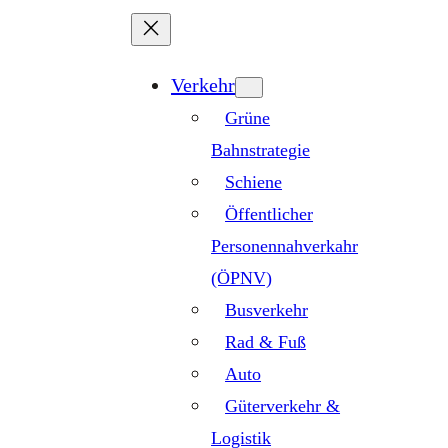
Zum
Inhalt
springen
Verkehr
Grüne
Bahnstrategie
Schiene
Öffentlicher
Personennahverkahr
(ÖPNV)
Busverkehr
Rad & Fuß
Auto
Güterverkehr &
Logistik