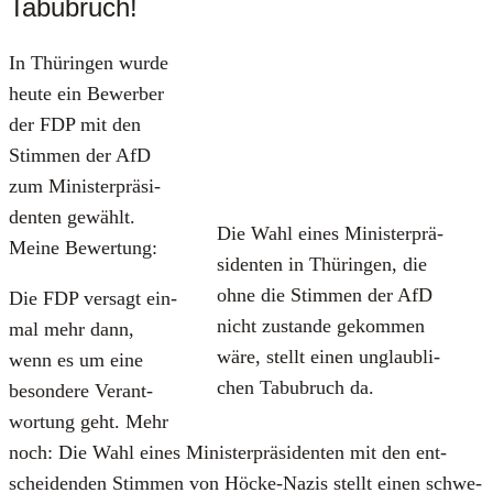
Tabubruch!
In Thü­rin­gen wur­de
heu­te ein Bewer­ber
der FDP mit den
Stim­men der AfD
zum Minis­ter­prä­si­
den­ten gewählt.
Die Wahl eines Minis­ter­prä­
Mei­ne Bewer­tung:
si­den­ten in Thü­rin­gen, die
ohne die Stim­men der AfD
Die FDP ver­sagt ein­
nicht zustan­de gekom­men
mal mehr dann,
wäre, stellt einen unglaub­li­
wenn es um eine
chen Tabu­bruch da.
beson­de­re Ver­ant­
wor­tung geht. Mehr
noch: Die Wahl eines Minis­ter­prä­si­den­ten mit den ent­
schei­den­den Stim­men von Höcke-Nazis stellt einen schwe­