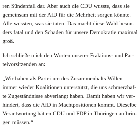
ren Sün­den­fall dar. Aber auch die CDU wuss­te, dass sie
gemein­sam mit der AfD für die Mehr­heit sor­gen könn­te.
Alle wuss­ten, was sie taten. Das macht die­se Wahl beson­
ders fatal und den Scha­den für unse­re Demo­kra­tie maxi­mal
groß.
Ich schlie­ße mich den Wor­ten unse­rer Frak­ti­ons- und Par­
tei­vor­sit­zen­den an:
„Wir haben als Par­tei um des Zusam­men­halts Wil­len
immer wie­der Koali­tio­nen unter­stützt, die uns schmerz­haf­
te Zuge­ständ­nis­se abver­langt haben. Damit haben wir ver­
hin­dert, dass die AfD in Macht­po­si­tio­nen kommt. Die­sel­be
Ver­ant­wor­tung hät­ten CDU und FDP in Thü­rin­gen auf­brin­
gen müs­sen.“