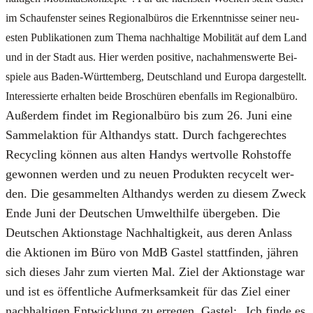
im Schau­fens­ter sei­nes Regio­nal­bü­ros die Erkennt­nis­se sei­ner neu­
es­ten Publi­ka­tio­nen zum The­ma nach­hal­ti­ge Mobi­li­tät auf dem Land
und in der Stadt aus. Hier wer­den posi­ti­ve, nach­ah­mens­wer­te Bei­
spie­le aus Baden-Würt­tem­berg, Deutsch­land und Euro­pa dar­ge­stellt.
Inter­es­sier­te erhal­ten bei­de Bro­schü­ren eben­falls im Regio­nal­bü­ro.
Außer­dem fin­det im Regio­nal­bü­ro bis zum 26. Juni eine
Sam­mel­ak­ti­on für Alt­han­dys statt. Durch fach­ge­rech­tes
Recy­cling kön­nen aus alten Han­dys wert­vol­le Roh­stof­fe
gewon­nen wer­den und zu neu­en Pro­duk­ten recy­celt wer­
den. Die gesam­mel­ten Alt­han­dys wer­den zu die­sem Zweck
Ende Juni der Deut­schen Umwelt­hil­fe über­ge­ben. Die
Deut­schen Akti­ons­ta­ge Nach­hal­tig­keit, aus deren Anlass
die Aktio­nen im Büro von MdB Gastel statt­fin­den, jäh­ren
sich die­ses Jahr zum vier­ten Mal. Ziel der Akti­ons­ta­ge war
und ist es öffent­li­che Auf­merk­sam­keit für das Ziel einer
nach­hal­ti­gen Ent­wick­lung zu erre­gen. Gastel: „Ich fin­de es