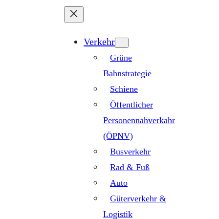
Zum
Inhalt
springen
Verkehr
Grüne
Bahnstrategie
Schiene
Öffentlicher
Personennahverkahr
(ÖPNV)
Busverkehr
Rad & Fuß
Auto
Güterverkehr &
Logistik