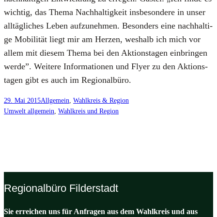
wich­tig, das The­ma Nach­hal­tig­keit ins­be­son­de­re in unser
all­täg­li­ches Leben auf­zu­neh­men. Beson­ders eine nach­hal­ti­
ge Mobi­li­tät liegt mir am Her­zen, wes­halb ich mich vor
allem mit die­sem The­ma bei den Akti­ons­ta­gen ein­brin­gen
wer­de”. Wei­te­re Infor­ma­tio­nen und Fly­er zu den Akti­ons­
ta­gen gibt es auch im Regio­nal­bü­ro.
29. Mai 2015
Allgemein
, 
Wahlkreis & Region
Umwelt allgemein
, 
Wahlkreis und Region
Regionalbüro Filderstadt
Sie erreichen uns für Anfragen aus dem Wahlkreis und aus