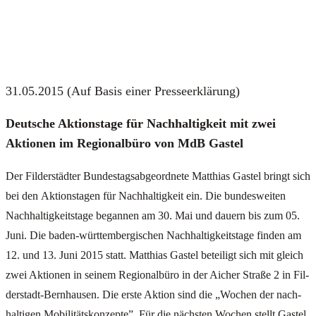
31.05.2015 (Auf Basis einer Pres­se­er­klä­rung)
Deut­sche Akti­ons­ta­ge für Nach­hal­tig­keit mit zwei
Aktio­nen im Regio­nal­bü­ro von MdB Gastel
Der Fil­der­städ­ter Bun­des­tags­ab­ge­ord­ne­te Mat­thi­as Gastel bringt sich
bei den Akti­ons­ta­gen für Nach­hal­tig­keit ein. Die bun­des­wei­ten
Nach­hal­tig­keits­ta­ge began­nen am 30. Mai und dau­ern bis zum 05.
Juni. Die baden-würt­tem­ber­gi­schen Nach­hal­tig­keits­ta­ge fin­den am
12. und 13. Juni 2015 statt. Mat­thi­as Gastel betei­ligt sich mit
gleich
zwei Aktio­nen in sei­nem Regio­nal­bü­ro in der Aicher Stra­ße 2 in Fil­
der­stadt-Bern­hau­sen. Die ers­te Akti­on sind die „Wochen der nach­
hal­ti­gen Mobi­li­täts­kon­zep­te”. Für die nächs­ten Wochen stellt Gastel