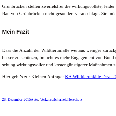
Grün­brü­cken stel­len zwei­fels­frei die wir­kungs­volls­te, lei­d
Bau von Grün­brü­cken nicht geson­dert ver­an­schlagt. Sie müs­s
Mein Fazit
Dass die Anzahl der Wild­tier­un­fäl­le weit­aus weni­ger zurück­
bes­ser zu schüt­zen, braucht es mehr Enga­ge­ment von Bund un
schung wir­kungs­vol­ler und kos­ten­güns­ti­ge­rer Maß­nah­men z
Hier geht’s zur Klei­nen Anfra­ge:
KA Wild­tier­un­fäl­le Dez. 
28. Dezember 2015
Auto
, 
Verkehrssicherheit
Tierschutz