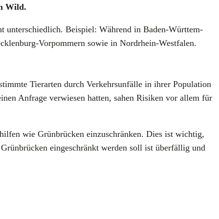
on Wild.
recht unter­schied­lich. Bei­spiel: Wäh­rend in Baden-Würt­tem­
Meck­len­burg-Vor­pom­mern sowie in Nord­rhein-West­fa­len.
m­te Tier­ar­ten durch Ver­kehrs­un­fäl­le in ihrer Popu­la­ti­on
Klei­nen Anfra­ge ver­wie­sen hat­ten, sahen Risi­ken vor allem für
il­fen wie Grün­brü­cken ein­zu­schrän­ken. Dies ist wich­tig,
n­brü­cken ein­ge­schränkt wer­den soll ist über­fäl­lig und