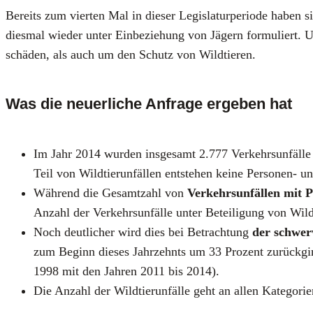
Bereits zum vier­ten Mal in die­ser Legis­la­tur­pe­ri­ode haben
dies­mal wie­der unter Ein­be­zie­hung von Jägern for­mu­liert. 
schä­den, als auch um den Schutz von Wild­tie­ren.
Was die neuerliche Anfrage ergeben hat
Im Jahr 2014 wur­den ins­ge­samt 2.777 Ver­kehrs­un­fäl­l
Teil von Wild­tier­un­fäl­len ent­ste­hen kei­ne Per­so­nen- 
Wäh­rend die Gesamt­zahl von
Ver­kehrs­un­fäl­len mit P
Anzahl der Ver­kehrs­un­fäl­le unter Betei­li­gung von W
Noch deut­li­cher wird dies bei Betrach­tung
der schwer­
zum Beginn die­ses Jahr­zehnts um 33 Pro­zent zurück­ging
1998 mit den Jah­ren 2011 bis 2014).
Die Anzahl der Wild­tier­un­fäl­le geht an allen Kate­go