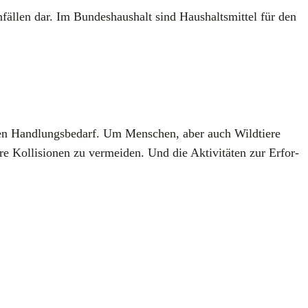
­fäl­len dar. Im Bun­des­haus­halt sind Haus­halts­mit­tel für den
schen Hand­lungs­be­darf. Um Men­schen, aber auch Wild­tie­re
ol­li­sio­nen zu ver­mei­den. Und die Akti­vi­tä­ten zur Erfor­