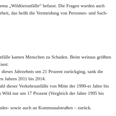
e­ma „Wild­tier­un­fäl­le“ befasst. Die Fra­gen wur­den auch
her­heit, das heißt die Ver­mei­dung von Per­so­nen- und Sach­
r Unfäl­le kamen Men­schen zu Scha­den. Beim weit­aus größ­ten
fasst.
die­ses Jahr­zehnts um 21 Pro­zent zurück­ging, sank die
den Jah­ren 2011 bis 2014.
l die­ser Ver­kehrs­un­fäl­le von Mit­te der 1990-er Jah­re bis
on Wild nur um 17 Pro­zent (Ver­gleich der Jah­re 1995 bis
an­des- sowie auch an Kom­mu­nal­stra­ßen – zurück.