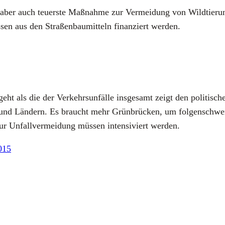
er aber auch teu­ers­te Maß­nah­me zur Ver­mei­dung von Wild­tier­un
en aus den Stra­ßen­bau­mit­teln finan­ziert wer­den.
geht als die der Ver­kehrs­un­fäl­le ins­ge­samt zeigt den poli­ti­
d Län­dern. Es braucht mehr Grün­brü­cken, um fol­gen­schwe­re K
ur Unfall­ver­mei­dung müs­sen inten­si­viert wer­den.
2015