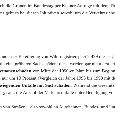
 sich die Grü­nen im Bun­des­tag per Klei­ner Anfra­ge mit dem Th
Uns geht es bei die­sen Initia­ti­ven sowohl um die Ver­kehrs­si­c
e unter der Betei­li­gung von Wild regis­triert; bei 2.429 die­se
und kei­ne grö­ße­ren Sach­schä­den; die­se wer­den gar nicht erst er
er­so­nen­scha­den
von Mit­te der 1990-er Jah­re bis zum Beginn 
ild nur um 13 Pro­zent (Ver­gleich der Jah­re 1995 bis 1998 mit 
wie­gen­den Unfäl­le mit Sach­scha­den
: Wäh­rend die Gesamt­zah
, sank die Anzahl der Ver­kehrs­un­fäl­le unter Betei­li­gung v
­rien von Stra­ßen – also sowohl an Auto­bah­nen, Bun­des- und L