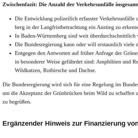
Zwi­schen­fa­zit: Die Anzahl der Ver­kehrs­un­fäl­le ins­ge­sa
Die Ent­wick­lung poli­zei­lich erfass­ter Ver­kehrs­un­fäl
berg in der Lang­frist­be­trach­tung ein Anstieg zu erken
In Baden-Würt­tem­berg sind weit über­durch­schnitt­lich 
Die Bun­des­re­gie­rung kann oder will erstaun­lich vie­le 
Ent­ge­gen den Ant­wor­ten auf frü­her Anfra­ge der Grü­nen 
in beson­de­rer Wei­se gefähr­det sind: Amphi­bi­en und Rep­
Wild­kat­zen, Rot­hir­sche und Dach­se.
Die Bun­des­re­gie­rung wird sich für eine Rege­lung im Bun­des­
um die Akzep­tanz der Grün­brü­cken beim Wild zu schaf­fen un
zu begrü­ßen.
Ergänzender Hinweis zur Finanzierung vo