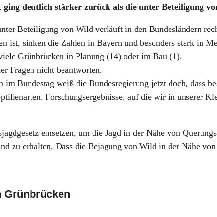
mt ging deut­lich stär­ker zurück als die unter Betei­li­gung v
­le unter Betei­li­gung von Wild ver­läuft in den Bun­des­län­dern 
­nen ist, sin­ken die Zah­len in Bay­ern und beson­ders stark in 
vie­le Grün­brü­cken in Pla­nung (14) oder im Bau (1).
der Fra­gen nicht beant­wor­ten.
im Bun­des­tag weiß die Bun­des­re­gie­rung jetzt doch, dass bestim
ti­li­en­ar­ten. For­schungs­er­geb­nis­se, auf die wir in unse­rer 
jagd­ge­setz ein­set­zen, um die Jagd in der Nähe von Que­rungs­h
d zu erhal­ten. Dass die Beja­gung von Wild in der Nähe von Grü
n Grünbrücken