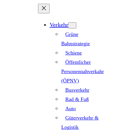
Zum
Inhalt
springen
Verkehr
Grüne
Bahnstrategie
Schiene
Öffentlicher
Personennahverkahr
(ÖPNV)
Busverkehr
Rad & Fuß
Auto
Güterverkehr &
Logistik