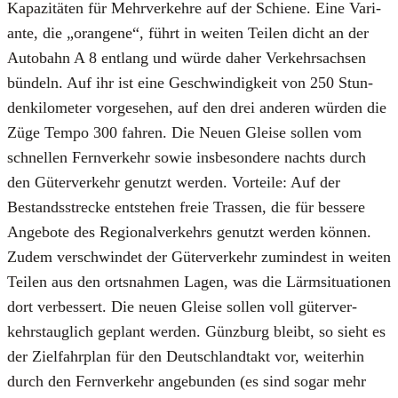
Kapa­zi­tä­ten für Mehr­ver­keh­re auf der Schie­ne. Eine Vari­
an­te, die „oran­ge­ne“, führt in wei­ten Tei­len dicht an der
Auto­bahn A 8 ent­lang und wür­de daher Ver­kehrs­ach­sen
bün­deln. Auf ihr ist eine Geschwin­dig­keit von 250 Stun­
den­ki­lo­me­ter vor­ge­se­hen, auf den drei ande­ren wür­den die
Züge Tem­po 300 fah­ren. Die Neu­en Glei­se sol­len vom
schnel­len Fern­ver­kehr sowie ins­be­son­de­re nachts durch
den Güter­ver­kehr genutzt wer­den. Vor­tei­le: Auf der
Bestands­stre­cke ent­ste­hen freie Tras­sen, die für bes­se­re
Ange­bo­te des Regio­nal­ver­kehrs genutzt wer­den kön­nen.
Zudem ver­schwin­det der Güter­ver­kehr zumin­dest in wei­ten
Tei­len aus den orts­nah­men Lagen, was die Lärm­si­tua­tio­nen
dort ver­bes­sert. Die neu­en Glei­se sol­len voll güter­ver­
kehrs­taug­lich geplant wer­den. Günz­burg bleibt, so sieht es
der Ziel­fahr­plan für den Deutsch­land­takt vor, wei­ter­hin
durch den Fern­ver­kehr ange­bun­den (es sind sogar mehr