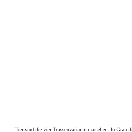
Hier sind die vier Tras­sen­va­ri­an­ten zuse­hen. In Grau d