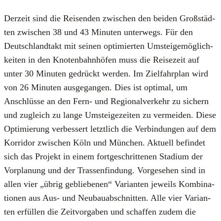
Der­zeit sind die Rei­sen­den zwi­schen den bei­den Groß­städ­
ten zwi­schen 38 und 43 Minu­ten unter­wegs. Für den
Deutsch­land­takt mit sei­nen opti­mier­ten Umstei­ge­mög­lich­
kei­ten in den Kno­ten­bahn­hö­fen muss die Rei­se­zeit auf
unter 30 Minu­ten gedrückt wer­den. Im Ziel­fahr­plan wird
von 26 Minu­ten aus­ge­gan­gen. Dies ist opti­mal, um
Anschlüs­se an den Fern- und Regio­nal­ver­kehr zu sichern
und zugleich zu lan­ge Umstei­ge­zei­ten zu ver­mei­den. Die­se
Opti­mie­rung ver­bes­sert letzt­lich die Ver­bin­dun­gen auf dem
Kor­ri­dor zwi­schen Köln und Mün­chen. Aktu­ell befin­det
sich das Pro­jekt in einem fort­ge­schrit­te­nen Sta­di­um der
Vor­pla­nung und der Tras­sen­fin­dung. Vor­ge­se­hen sind in
allen vier „übrig geblie­be­nen“ Vari­an­ten jeweils Kom­bi­na­
tio­nen aus Aus- und Neu­bau­ab­schnit­ten. Alle vier Vari­an­
ten erfül­len die Zeit­vor­ga­ben und schaf­fen zudem die