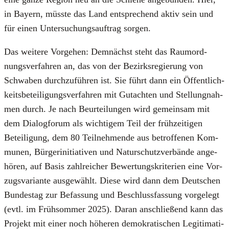
in Bay­ern, müss­te das Land ent­spre­chend aktiv sein und
für einen Unter­su­chungs­auf­trag sor­gen.
Das wei­te­re Vor­ge­hen: Dem­nächst steht das Raum­ord­
nungs­ver­fah­ren an, das von der Bezirks­re­gie­rung von
Schwa­ben durch­zu­füh­ren ist. Sie führt dann ein Öffent­lich­
keits­be­tei­li­gungs­ver­fah­ren mit Gut­ach­ten und Stel­lung­nah­
men durch. Je nach Beur­tei­lun­gen wird gemein­sam mit
dem Dia­log­fo­rum als wich­ti­gem Teil der früh­zei­ti­gen
Betei­li­gung, dem 80 Teil­neh­men­de aus betrof­fe­nen Kom­
mu­nen, Bür­ger­initia­ti­ven und Natur­schutz­ver­bän­de ange­
hö­ren, auf Basis zahl­rei­cher Bewer­tungs­kri­te­ri­en eine Vor­
zugs­va­ri­an­te aus­ge­wählt. Die­se wird dann dem Deut­schen
Bun­des­tag zur Befas­sung und Beschluss­fas­sung vor­ge­legt
(evtl. im Früh­som­mer 2025). Dar­an anschlie­ßend kann das
Pro­jekt mit einer noch höhe­ren demo­kra­ti­schen Legi­ti­ma­ti­