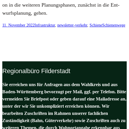
on in die wei­te­ren Pla­nungs­pha­sen, zunächst in die Ent­
wurfs­pla­nung, gehen.
11. November 2022
Infrastruktur
, 
newsletter-verkehr
, 
Schiene
Schienenwege
Regionalbüro Filderstadt
Sie erreichen uns für Anfragen aus dem Wahlkreis und aus
Baden-Württemberg bevorzugt per Mail, ggf. per Telefon. Bitte
vermeiden Sie Briefpost oder geben darauf eine Mailadresse an,
unter der wir Sie unkompliziert erreichen können. Wir
bearbeiten Zuschriften im Rahmen unserer fachlichen
Zuständigkeit (Bahn, Güterverkehr) sowie Zuschriften auch zu
weiteren Themen, die durch Wohnortangabe erkennbar aus