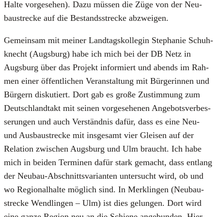
Hal­te vor­ge­se­hen). Dazu müs­sen die Züge von der Neu­
bau­stre­cke auf die Bestands­stre­cke abzwei­gen.
Gemein­sam mit mei­ner Land­tags­kol­le­gin Ste­pha­nie Schuh­
knecht (Augs­burg) habe ich mich bei der DB Netz in
Augs­burg über das Pro­jekt infor­miert und abends im Rah­
men einer öffent­li­chen Ver­an­stal­tung mit Bür­ge­rin­nen und
Bür­gern dis­ku­tiert. Dort gab es gro­ße Zustim­mung zum
Deutsch­land­takt mit sei­nen vor­ge­se­he­nen Ange­bots­ver­bes­
se­run­gen und auch Ver­ständ­nis dafür, dass es eine Neu-
und Aus­bau­stre­cke mit ins­ge­samt vier Glei­sen auf der
Rela­ti­on zwi­schen Augs­burg und Ulm braucht. Ich habe
mich in bei­den Ter­mi­nen dafür stark gemacht, dass ent­lang
der Neu­bau-Abschnitts­va­ri­an­ten unter­sucht wird, ob und
wo Regio­nal­hal­te mög­lich sind. In Mer­k­lin­gen (Neu­bau­
stre­cke Wend­lin­gen – Ulm) ist dies gelun­gen. Dort wird
eine gan­ze Regi­on neu an die Schie­ne ange­bun­den. Hier,