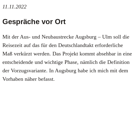
11.11.2022
Gespräche vor Ort
Mit der Aus- und Neu­bau­stre­cke Augs­burg – Ulm soll die
Rei­se­zeit auf das für den Deutsch­land­takt erfor­der­li­che
Maß ver­kürzt wer­den. Das Pro­jekt kommt abseh­bar in eine
ent­schei­den­de und wich­ti­ge Pha­se, näm­lich die Defi­ni­ti­on
der Vor­zugs­va­ri­an­te. In Augs­burg habe ich mich mit dem
Vor­ha­ben näher befasst.