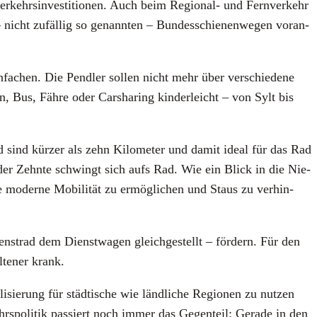
kehrs­in­ves­ti­tio­nen. Auch beim Regio­nal- und Fern­ver­kehr
 nicht zufäl­lig so genann­ten – Bun­des­schie­nen­we­gen vor­an­
fa­chen. Die Pend­ler sol­len nicht mehr über ver­schie­de­ne
 Bus, Fäh­re oder Car­sha­ring kin­der­leicht – von Sylt bis
d sind kür­zer als zehn Kilo­me­ter und damit ide­al für das Rad
eder Zehn­te schwingt sich aufs Rad. Wie ein Blick in die Nie­
ne moder­ne Mobi­li­tät zu ermög­li­chen und Staus zu ver­hin­
enst­rad dem Dienst­wa­gen gleich­ge­stellt – för­dern. Für den
­te­ner krank.
­sie­rung für städ­ti­sche wie länd­li­che Regio­nen zu nut­zen
rs­po­li­tik pas­siert noch immer das Gegen­teil: Gera­de in den