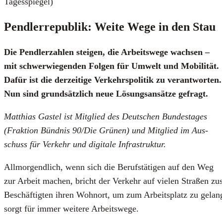
Tages­spie­gel)
Pend­ler­re­pu­blik: Wei­te Wege in den Stau
Die Pend­ler­zah­len stei­gen, die Arbeits­we­ge wach­sen –
mit schwer­wie­gen­den Fol­gen für Umwelt und Mobi­li­tät.
Dafür ist die der­zei­ti­ge Ver­kehrs­po­li­tik zu ver­ant­wor­ten.
Nun sind grund­sätz­lich neue Lösungs­an­sät­ze gefragt.
Mat­thi­as Gastel ist Mit­glied des Deut­schen Bun­des­ta­ges
(Frak­ti­on Bünd­nis 90/Die Grü­nen) und Mit­glied im Aus­
schuss für Ver­kehr und digi­ta­le Infra­struk­tur.
All­mor­gend­lich, wenn sich die Berufs­tä­ti­gen auf den Weg
zur Arbeit machen, bricht der Ver­kehr auf vie­len Stra­ßen zu
Beschäf­tig­ten ihren Wohn­ort, um zum Arbeits­platz zu gelan­gen
sorgt für immer wei­te­re Arbeits­we­ge.