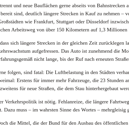
ennt und neue Bau­flä­chen ger­ne abseits von Bahn­stre­cken aus­
l bereit sind, deut­lich län­ge­re Stre­cken in Kauf zu neh­men – v
Groß­städ­ten wie Frank­furt, Stutt­gart oder Düs­sel­dorf inzwi­sc
hen Arbeits­weg von über 150 Kilo­me­tern auf 1,3 Mil­lio­nen Pe
dass sich län­ge­re Stre­cken in der glei­chen Zeit zurück­le­gen 
Ver­kehrs­wachs­tum auf­ge­fres­sen. Das Auto ist zuneh­mend die M
ah­rungs­ge­mäß nicht lan­ge, bis der Ruf nach erneu­ten Stra­ßen
­ne fol­gen, sind fatal: Die Luft­be­las­tung in den Städ­ten ver­harr
zwei­mal: Ers­tens für immer mehr Fahr­zeu­ge, die 23 Stun­den 
 zwei­tens für neue Stra­ßen, die dem Stau hin­ter­her­ge­baut wer­
Ver­kehrs­po­li­tik ist nötig. Fehl­an­rei­ze, die län­ge­re Fahrt­w
llt. Dazu muss – im wahrs­ten Sin­ne des Wor­tes – mehr­glei­sig 
Doch die Mit­tel, die der Bund für den Aus­bau des öffent­li­chen 