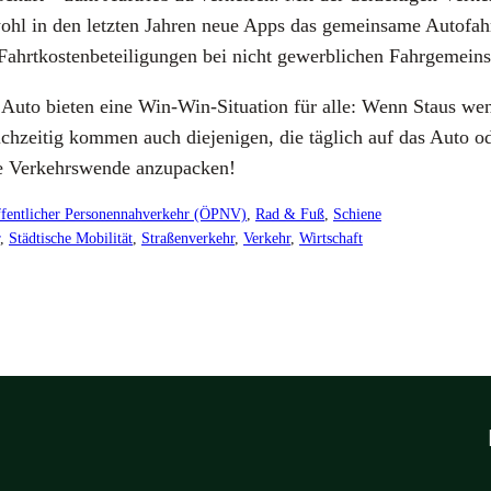
hl in den letz­ten Jah­ren neue Apps das gemein­sa­me Auto­fah­ren
hrt­kos­ten­be­tei­li­gun­gen bei nicht gewerb­li­chen Fahr­ge­mein­s
­ten Auto bie­ten eine Win-Win-Situa­ti­on für alle: Wenn Staus w
leich­zei­tig kom­men auch die­je­ni­gen, die täg­lich auf das Auto 
 Ver­kehrs­wen­de anzu­pa­cken!
fentlicher Personennahverkehr (ÖPNV)
, 
Rad & Fuß
, 
Schiene
, 
Städtische Mobilität
, 
Straßenverkehr
, 
Verkehr
, 
Wirtschaft