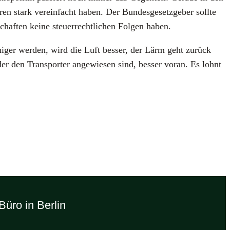
 stark ver­ein­facht haben. Der Bun­des­ge­setz­ge­ber soll­te
chaf­ten kei­ne steu­er­recht­li­chen Fol­gen haben.
eni­ger wer­den, wird die Luft bes­ser, der Lärm geht zurück
oder den Trans­por­ter ange­wie­sen sind, bes­ser vor­an. Es lohnt
Büro in Berlin