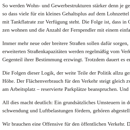
So wer­den Wohn- und Gewer­be­struk­tu­ren stär­ker denn je getr
so dass vie­le für ein klei­nes Gehalts­plus auf dem Lohn­zet­te
mit Tank­flat­rate zur Ver­fü­gung steht. Die Fol­ge ist, dass in 
zen woh­nen und die Anzahl der Fern­pend­ler mit einem ein­fa­c
Immer mehr neue oder brei­te­re Stra­ßen sol­len dafür sor­gen, 
erwei­ter­ten Stra­ßen­ka­pa­zi­tä­ten wer­den regel­mä­ßig vom 
Gegen­teil ihrer Bestim­mung erzwingt. Trotz­dem dau­ert es erf
Die Fol­gen die­ser Logik, der wei­te Tei­le der Poli­tik all­zu ger
Höhe. Der Flä­chen­ver­brauch für den Ver­kehr steigt gleich 
am Arbeits­platz – reser­vier­te Park­plät­ze bean­spru­chen. Und
All dies macht deut­lich: Ein grund­sätz­li­ches Umsteu­ern in der 
schwen­dung und Luft­be­las­tun­gen för­dern, gehö­ren abge­ste
Wir brau­chen eine Offen­si­ve für den öffent­li­chen Ver­kehr. 