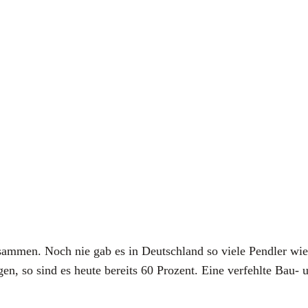
sam­men. Noch nie gab es in Deutsch­land so vie­le Pend­ler wie 
, so sind es heu­te bereits 60 Pro­zent. Eine ver­fehl­te Bau- und