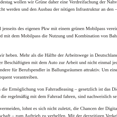
­tag wol­len wir Grü­ne daher eine Ver­drei­fa­chung der Nah­ver­
echt wer­den und den Aus­bau der nöti­gen Infra­struk­tur an den –
l jen­seits des eige­nen Pkw mit einem grü­nen Mobil­pass ver­ein­
rd mit dem Mobil­pass die Nut­zung und Kom­bi­na­ti­on von Bahn,
 wir heben. Mehr als die Hälf­te der Arbeits­we­ge in Deutsch­lan
der Beschäf­tig­ten mit dem Auto zur Arbeit und nicht ein­mal j
n­de­re für Berufs­pend­ler in Bal­lungs­räu­men attrak­tiv. Um ei
quent vor­an­trei­ben.
 die Ermög­li­chung von Fahr­rad­lea­sing – gesetz­lich ist das Di
r, die regel­mä­ßig mit dem Fahr­rad fah­ren, sind nach­weis­lich sel
er­mei­den, lohnt es sich nicht zuletzt, die Chan­cen der Digi­ta­li
ft – zum Auf­trieb zu ver­hel­fen. Mit der der­zei­ti­gen Ver­keh