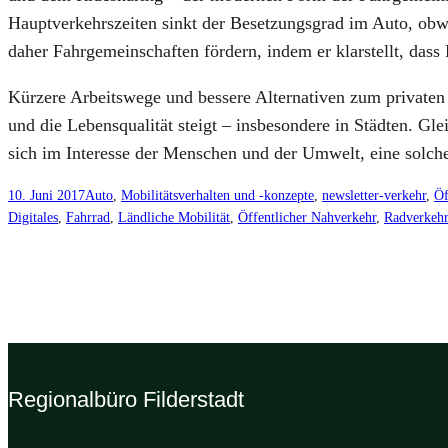
Haupt­ver­kehrs­zei­ten sinkt der Beset­zungs­grad im Auto, obwo
daher Fahr­ge­mein­schaf­ten för­dern, indem er klar­stellt, dass Fa
Kür­ze­re Arbeits­we­ge und bes­se­re Alter­na­ti­ven zum pri­va
und die Lebens­qua­li­tät steigt – ins­be­son­de­re in Städ­ten. G
sich im Inter­es­se der Men­schen und der Umwelt, eine sol­che
10. Juni 2017
Auto
, 
Mobilitätsverhalten und -konzepte
, 
newsletter-verkehr
, 
Öf
Digitales
, 
Fahrrad
, 
Ländliche Mobilität
, 
Öffentlicher Nahverkehr
, 
Radverkehr
Regionalbüro Filderstadt