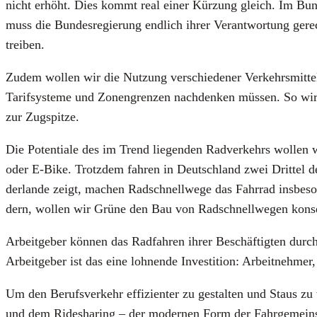
nicht erhöht. Dies kommt real einer Kür­zung gleich. Im Bun­des
muss die Bun­des­re­gie­rung end­lich ihrer Ver­ant­wor­tung ger
trei­ben.
Zudem wol­len wir die Nut­zung ver­schie­de­ner Ver­kehrs­mit­te
Tarif­sys­te­me und Zonen­gren­zen nach­den­ken müs­sen. So wi
zur Zug­spit­ze.
Die Poten­tia­le des im Trend lie­gen­den Rad­ver­kehrs wol­len
oder E‑Bike. Trotz­dem fah­ren in Deutsch­land zwei Drit­tel 
der­lan­de zeigt, machen Rad­schnell­we­ge das Fahr­rad ins­be­so
dern, wol­len wir Grü­ne den Bau von Rad­schnell­we­gen kon­se­
Arbeit­ge­ber kön­nen das Rad­fah­ren ihrer Beschäf­tig­ten durch
Arbeit­ge­ber ist das eine loh­nen­de Inves­ti­ti­on: Arbeit­neh­me
Um den Berufs­ver­kehr effi­zi­en­ter zu gestal­ten und Staus zu v
und dem Ridesha­ring – der moder­nen Form der Fahr­ge­mein­scha