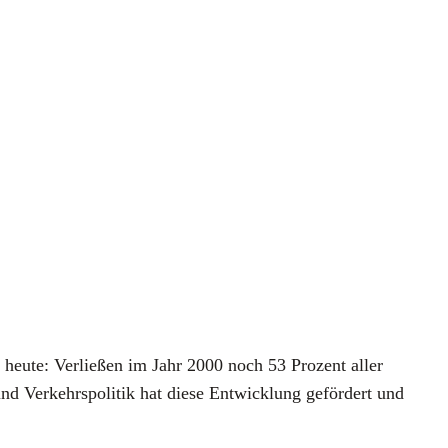
heu­te: Ver­lie­ßen im Jahr 2000 noch 53 Pro­zent aller
 Ver­kehrs­po­li­tik hat die­se Ent­wick­lung geför­dert und