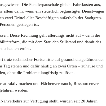
ge­wie­sen. Die Pend­ler­pau­scha­le gleicht Fahrt­kos­ten aus,
or allem dann, wenn ein steu­er­lich begüns­tig­ter Dienst­wa­gen
hen zwei Drit­tel aller Beschäf­tig­ten außer­halb der Stadt­gren­
r­so­nen gestie­gen ist.
las­sen. Die­se Rech­nung geht aller­dings nicht auf – denn die
obi­li­täts­form, die mit dem Stau den Still­stand und damit das
­aus­bau­ten ertönt.
t trotz tech­ni­scher Fort­schrit­te auf gesund­heits­ge­fähr­den­der
am Tag ste­hen und dafür häu­fig an zwei Orten – zuhau­se und
den, ohne die Pro­ble­me lang­fris­tig zu lösen.
e­ge attrak­tiv machen und Flä­chen­ver­brauch, Res­sour­cen­ver­
gefah­ren wer­den.
Nah­ver­kehrs zur Ver­fü­gung stellt, wur­den seit 20 Jah­ren