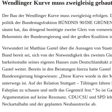
Wend­lin­ger Kur­ve muss zwei­glei­sig gebau
Der Bau der Wend­lin­ger Kur­ve muss zwei­glei­sig erfol­gen. D
po­li­tik der Bun­des­tags­frak­ti­on BÜNDNIS 90/DIE GRÜNEN: „
säumt hat, das drin­gend benö­tig­te zwei­te Gleis von vor­ner­ein
Bekennt­nis der Bun­des­re­gie­rung und der gro­ßen Koali­ti­on i
Ver­wun­dert ist Mat­thi­as Gastel über die Aus­sa­gen von Staats
Bund bereit sei, sich von der Not­wen­dig­keit des zwei­ten Gl
bar­keits­stu­die sei­nes eige­nen Hau­ses zum Deutsch­land­takt
Gastel wei­ter. Bereits in den Bera­tun­gen hier­zu hat­te Gaste
Bun­des­re­gie­rung hin­ge­wie­sen: „Die­se Kur­ve wur­de in der
unter­wegs ist. Auf der Rela­ti­on Stutt­gart – Tübin­gen fah­re
Fahr­plan zu schau­en und stellt das Gegen­teil fest.“ So ist Ga
Argu­men­ta­ti­on auf kei­ne Reso­nanz. CDU/CSU und SPD lehn­t
Neckar­tal­bahn und der geplan­ten Neu­bau­stre­cke ab.