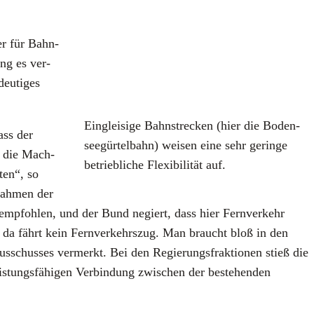
her für Bahn­
ung es ver­
eu­ti­ges
Ein­glei­si­ge Bahn­stre­cken (hier die Boden­
ass der
see­gür­tel­bahn) wei­sen eine sehr gerin­ge
in die Mach­
betrieb­li­che Fle­xi­bi­li­tät auf.
­ten“, so
­nah­men der
g emp­foh­len, und der Bund negiert, dass hier Fern­ver­kehr
er, da fährt kein Fern­ver­kehrs­zug. Man braucht bloß in den
s­schus­ses ver­merkt. Bei den Regie­rungs­frak­tio­nen stieß die
tungs­fä­hi­gen Ver­bin­dung zwi­schen der bestehen­den