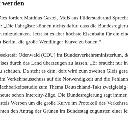
t wer­den
ies for­dert Mat­thi­as Gastel, MdB aus Fil­der­stadt und Spre­c
Die Fahr­gäs­te kön­nen nichts dafür, dass die Bun­des­re­gie­r
 mit­zu­den­ken. Jetzt ist es aber höchs­te Eisen­bahn für ein ein­d
n Ber­lin, die gro­ße Wend­lin­ger Kur­ve zu bau­en.“
­se­kre­tär Oden­wald (CDU) im Bun­des­ver­kehrs­mi­nis­te­ri­um, d
ei­ses durch das Land über­zeu­gen zu las­sen. „Er braucht nur 
 zu schau­en. Da steht es drin, dort wird zum zwei­ten Gleis gera
l im Ver­kehrs­aus­schuss auf die Not­wen­dig­keit und die Fehl­an
 Mach­bar­keits­stu­die zum The­ma Deutsch­land-Takt zwei­glei­si
n heu­te schon Inter­ci­ty-Züge. Die Bun­des­re­gie­rung sagt imm
stels Wer­ben um die gro­ße Kur­ve im Pro­to­koll des Ver­kehrs­au
en den Antrag der Grü­nen im Bun­des­tag zuguns­ten einer leis­