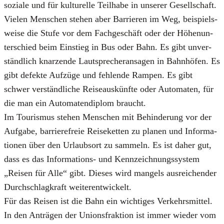
sozia­le und für kul­tu­rel­le Teil­ha­be in unse­rer Gesell­schaft.
Vie­len Men­schen ste­hen aber Bar­rie­ren im Weg, bei­spiels­
wei­se die Stu­fe vor dem Fach­ge­schäft oder der Höhen­un­
ter­schied beim Ein­stieg in Bus oder Bahn. Es gibt unver­
ständ­lich knar­zen­de Laut­spre­cher­an­sa­gen in Bahn­hö­fen. Es
gibt defek­te Auf­zü­ge und feh­len­de Ram­pen. Es gibt
schwer ver­ständ­li­che Rei­se­aus­künf­te oder Auto­ma­ten, für
die man ein Auto­ma­ten­di­plom braucht.
Im Tou­ris­mus ste­hen Men­schen mit Behin­de­rung vor der
Auf­ga­be, bar­rie­re­freie Rei­se­ket­ten zu pla­nen und Infor­ma­
tio­nen über den Urlaubs­ort zu sam­meln. Es ist daher gut,
dass es das Infor­ma­ti­ons- und Kenn­zeich­nungs­sys­tem
„Rei­sen für Alle“ gibt. Die­ses wird man­gels aus­rei­chen­der
Durch­schlag­kraft wei­ter­ent­wi­ckelt.
Für das Rei­sen ist die Bahn ein wich­ti­ges Ver­kehrs­mit­tel.
In den Anträ­gen der Uni­ons­frak­ti­on ist immer wie­der vom