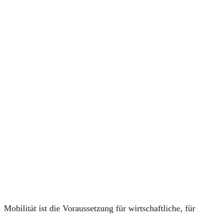
Mobi­li­tät ist die Vor­aus­set­zung für wirt­schaft­li­che, für