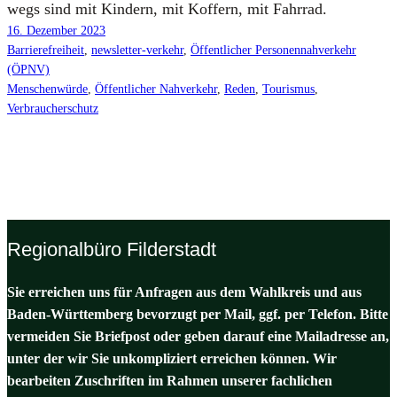
wegs sind mit Kin­dern, mit Kof­fern, mit Fahr­rad.
16. Dezember 2023
Barrierefreiheit
, 
newsletter-verkehr
, 
Öffentlicher Personennahverkehr
(ÖPNV)
Menschenwürde
, 
Öffentlicher Nahverkehr
, 
Reden
, 
Tourismus
, 
Verbraucherschutz
Regionalbüro Filderstadt
Sie erreichen uns für Anfragen aus dem Wahlkreis und aus
Baden-Württemberg bevorzugt per Mail, ggf. per Telefon. Bitte
vermeiden Sie Briefpost oder geben darauf eine Mailadresse an,
unter der wir Sie unkompliziert erreichen können. Wir
bearbeiten Zuschriften im Rahmen unserer fachlichen