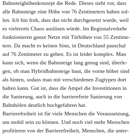
Bahn­steig­hö­hen­kon­zept die Rede. Die­ses sieht vor, dass
alle Bahn­stei­ge eine Höhe von 76 Zen­ti­me­tern haben sol­
len. Ich bin froh, dass das nicht durch­ge­setzt wur­de, weil
es vie­ler­orts Cha­os aus­lö­sen wür­de. Im Regio­nal­ver­kehr
funk­tio­nie­ren gan­ze Net­ze mit Tür­hö­hen von 55 Zen­ti­me­
tern. Da macht es kei­nen Sinn, in Deutsch­land pau­schal
auf 76 Zen­ti­me­ter zu gehen. Es ist lei­der kom­plex. Man
kann sich, wenn die Bahn­stei­ge lang genug sind, über­le­
gen, ob man Hybrid­bahn­stei­ge baut, die vor­ne höher sind
als hin­ten, sodass man mit ver­schie­de­nen Zug­ty­pen dort
hal­ten kann. Gut ist, dass die Ampel die Inves­ti­tio­nen in
die Sanie­rung, auch in die bar­rie­re­freie Sanie­rung von
Bahn­hö­fen deut­lich hoch­ge­fah­ren hat.
Bar­rie­re­frei­heit ist für vie­le Men­schen die Vor­aus­set­zung,
um mobil sein zu kön­nen. Und noch viel mehr Men­schen
pro­fi­tie­ren von der Bar­rie­re­frei­heit, Men­schen, die unter­