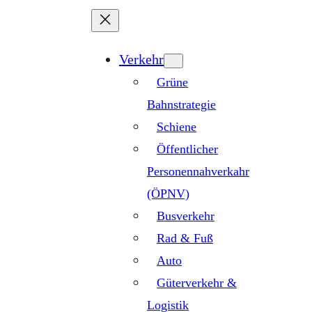
Zum
Inhalt
springen
Verkehr
Grüne
Bahnstrategie
Schiene
Öffentlicher
Personennahverkahr
(ÖPNV)
Busverkehr
Rad & Fuß
Auto
Güterverkehr &
Logistik