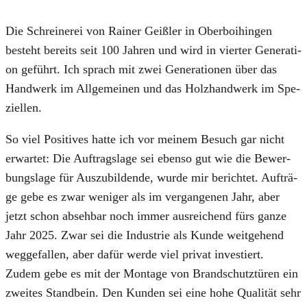
Die Schrei­ne­rei von Rai­ner Geiß­ler in Ober­boi­hin­gen
besteht bereits seit 100 Jah­ren und wird in vier­ter Gene­ra­ti­
on geführt. Ich sprach mit zwei Gene­ra­tio­nen über das
Hand­werk im All­ge­mei­nen und das Holz­hand­werk im Spe­
zi­el­len.
So viel Posi­ti­ves hat­te ich vor mei­nem Besuch gar nicht
erwar­tet: Die Auf­trags­la­ge sei eben­so gut wie die Bewer­
bungs­la­ge für Aus­zu­bil­den­de, wur­de mir berich­tet. Auf­trä­
ge gebe es zwar weni­ger als im ver­gan­ge­nen Jahr, aber
jetzt schon abseh­bar noch immer aus­rei­chend fürs gan­ze
Jahr 2025. Zwar sei die Indus­trie als Kun­de weit­ge­hend
weg­ge­fal­len, aber dafür wer­de viel pri­vat inves­tiert.
Zudem gebe es mit der Mon­ta­ge von Brand­schutz­tü­ren ein
zwei­tes Stand­bein. Den Kun­den sei eine hohe Qua­li­tät sehr