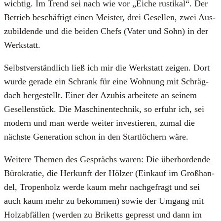
wich­tig. Im Trend sei nach wie vor „Eiche rus­ti­kal“. Der
Betrieb beschäf­tigt einen Meis­ter, drei Gesel­len, zwei Aus­
zu­bil­den­de und die bei­den Chefs (Vater und Sohn) in der
Werk­statt.
Selbst­ver­ständ­lich ließ ich mir die Werk­statt zei­gen. Dort
wur­de gera­de ein Schrank für eine Woh­nung mit Schräg­
dach her­ge­stellt. Einer der Azu­bis arbei­te­te an sei­nem
Gesel­len­stück. Die Maschi­nen­tech­nik, so erfuhr ich, sei
modern und man wer­de wei­ter inves­tie­ren, zumal die
nächs­te Gene­ra­ti­on schon in den Start­lö­chern wäre.
Wei­te­re The­men des Gesprächs waren: Die über­bor­den­de
Büro­kra­tie, die Her­kunft der Höl­zer (Ein­kauf im Groß­han­
del, Tro­pen­holz wer­de kaum mehr nach­ge­fragt und sei
auch kaum mehr zu bekom­men) sowie der Umgang mit
Holz­ab­fäl­len (wer­den zu Bri­ketts gepresst und dann im