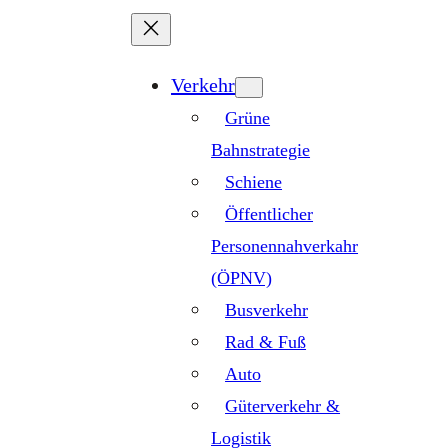
Zum
Inhalt
springen
Verkehr
Grüne
Bahnstrategie
Schiene
Öffentlicher
Personennahverkahr
(ÖPNV)
Busverkehr
Rad & Fuß
Auto
Güterverkehr &
Logistik