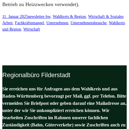
Betrieb zu Heiz­zwe­cken ver­wen­det).
11. Januar 2025
newsletter-bw
, 
Wahlkreis & Region
, 
Wirtschaft & Soziales
Arbeit
, 
Fachkräftemangel
, 
Unternehmen
, 
Unternehmensbesuche
, 
Wahlkreis
und Region
, 
Wirtschaft
Regionalbüro Filderstadt
Sie erreichen uns für Anfragen aus dem Wahlkreis und aus
Baden-Württemberg bevorzugt per Mail, ggf. per Telefon. Bitte
vermeiden Sie Briefpost oder geben darauf eine Mailadresse an,
unter der wir Sie unkompliziert erreichen können. Wir
bearbeiten Zuschriften im Rahmen unserer fachlichen
Zuständigkeit (Bahn, Güterverkehr) sowie Zuschriften auch zu