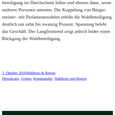
be­tei­li­gung im Durch­schnitt höher und eben­so dann, wenn
meh­re­re Per­so­nen antre­ten. Die Kop­pe­lung von Bür­ger­
meis­ter- mit Par­la­ments­wah­len erhöht die Wahl­be­tei­li­gung
deut­lich um zehn bis zwan­zig Pro­zent. Span­nung belebt
das Geschäft. Der Lang­frist­trend zeigt jedoch lei­der einen
Rück­gang der Wahl­be­tei­li­gung.
3. Oktober 2016
Wahlkreis & Region
Demokratie
, 
Grünes
, 
Kommunales
, 
Wahlkreis und Region