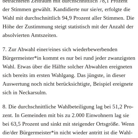
betrach­te­ten Zeit­raum mit durch­schnitt­lich 78,1 Pro­zent
der Stim­men gewählt. Kan­di­dier­te nur sie/er, erfolg­te die
Wahl mit durch­schnitt­lich 94,9 Pro­zent aller Stim­men. Die
Höhe der Zustim­mung steigt sta­tis­tisch mit der Anzahl der
absol­vier­ten Amts­zei­ten.
7. Zur Abwahl einer/eines sich wie­der­be­wer­ben­den
Bürgermeister*in kommt es nur bei rund jeder zwan­zigs­ten
Wahl. Etwas über die Hälf­te sol­cher Abwah­len ereig­ne­ten
sich bereits im ers­ten Wahl­gang. Das jüngs­te, in die­ser
Aus­wer­tung noch nicht berück­sich­tig­te, Bei­spiel ereig­ne­te
sich in Neckar­sulm.
8. Die durch­schnitt­li­che Wahl­be­tei­li­gung lag bei 51,2 Pro­
zent. In Gemein­den mit bis zu 2.000 Ein­woh­nern lag sie
bei 63,5 Pro­zent und sinkt mit stei­gen­der Orts­grö­ße. Wenn
die/der Bürgermeister*in nicht wie­der antritt ist die Wahl­