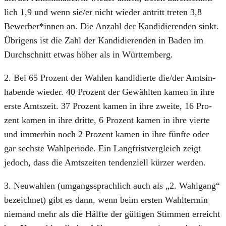
lich 1,9 und wenn sie/er nicht wie­der antritt tre­ten 3,8
Bewerber*innen an. Die Anzahl der Kan­di­die­ren­den sinkt.
Übri­gens ist die Zahl der Kan­di­die­ren­den in Baden im
Durch­schnitt etwas höher als in Würt­tem­berg.
2. Bei 65 Pro­zent der Wah­len kan­di­dier­te die/der Amts­in­
ha­ben­de wie­der. 40 Pro­zent der Gewähl­ten kamen in ihre
ers­te Amts­zeit. 37 Pro­zent kamen in ihre zwei­te, 16 Pro­
zent kamen in ihre drit­te, 6 Pro­zent kamen in ihre vier­te
und immer­hin noch 2 Pro­zent kamen in ihre fünf­te oder
gar sechs­te Wahl­pe­ri­ode. Ein Lang­frist­ver­gleich zeigt
jedoch, dass die Amts­zei­ten ten­den­zi­ell kür­zer wer­den.
3. Neu­wah­len (umgangs­sprach­lich auch als „2. Wahl­gang“
bezeich­net) gibt es dann, wenn beim ers­ten Wahl­ter­min
nie­mand mehr als die Hälf­te der gül­ti­gen Stim­men erreicht