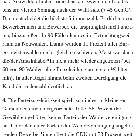
hat. Neu­wah­len fin­den frü­hes­tens am zwei­ten und spä­tes­
tens am vier­ten Sonn­tag nach der Wahl statt (§ 45 GemO).
Dann ent­schei­det die höchs­te Stim­men­zahl. Es dür­fen neue
Bewer­be­rin­nen und Bewer­ber, die ursprüng­lich nicht antra­
ten, hin­zu­sto­ßen. In 90 Fäl­len kam es im Betrach­tungs­zeit­
raum zu Neu­wah­len. Damit wur­den 11 Pro­zent aller Bür­
ger­meis­ter­wah­len nicht gleich ent­schie­den. Meist war dann
die/der Amtsinhaber*in nicht mehr wie­der ange­tre­ten (bei
68 von 90 Wah­len ohne Ent­schei­dung am ers­ten Wahl­ter­
min). In aller Regel nimmt beim zwei­ten Durch­gang die
Kan­di­die­ren­den­zahl deut­lich ab.
4. Die Par­tei­zu­ge­hö­rig­keit spielt zumin­dest in klei­ne­ren
Gemein­den eine unter­ge­ord­ne­te Rol­le. 58 Pro­zent der
Gewähl­ten gehör­ten kei­ner Par­tei oder Wäh­ler­ver­ei­ni­gung
an. Unter den einer Par­tei oder Wäh­ler­ver­ei­ni­gung ange­hö­
ren­den Bewerber*innen liegt die CDU mit 73 Pro­zent weit