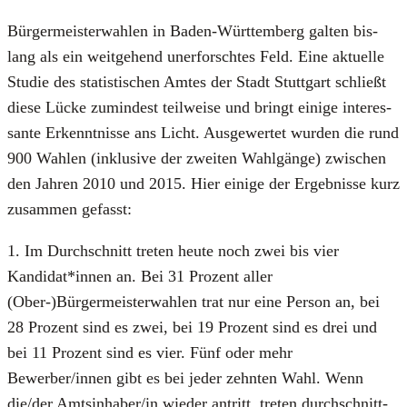
Bür­ger­meis­ter­wah­len in Baden-Würt­tem­berg gal­ten bis­
lang als ein weit­ge­hend uner­forsch­tes Feld. Eine aktu­el­le
Stu­die des sta­tis­ti­schen Amtes der Stadt Stutt­gart schließt
die­se Lücke zumin­dest teil­wei­se und bringt eini­ge inter­es­
san­te Erkennt­nis­se ans Licht. Aus­ge­wer­tet wur­den die rund
900 Wah­len (inklu­si­ve der zwei­ten Wahl­gän­ge) zwi­schen
den Jah­ren 2010 und 2015. Hier eini­ge der Ergeb­nis­se kurz
zusam­men gefasst:
1. Im Durch­schnitt tre­ten heu­te noch zwei bis vier
Kandidat*innen an. Bei 31 Pro­zent aller
(Ober-)Bürgermeisterwahlen trat nur eine Per­son an, bei
28 Pro­zent sind es zwei, bei 19 Pro­zent sind es drei und
bei 11 Pro­zent sind es vier. Fünf oder mehr
Bewerber/innen gibt es bei jeder zehn­ten Wahl. Wenn
die/der Amtsinhaber/in wie­der antritt, tre­ten durch­schnitt­