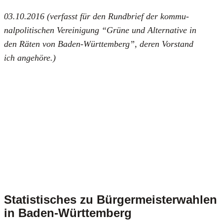
03.10.2016 (ver­fasst für den Rund­brief der kom­mu­
nal­po­li­ti­schen Ver­ei­ni­gung “Grü­ne und Alter­na­ti­ve in
den Räten von Baden-Würt­tem­berg”, deren Vor­stand
ich ange­hö­re.)
Statistisches zu Bürgermeisterwahlen
in Baden-Württemberg