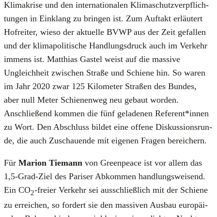
Kli­ma­kri­se und den inter­na­tio­na­len Kli­ma­schutz­ver­pflich­
tun­gen in Ein­klang zu brin­gen ist. Zum Auf­takt erläu­tert
Hof­rei­ter, wie­so der aktu­el­le BVWP aus der Zeit gefal­len
und der kli­ma­po­li­ti­sche Hand­lungs­druck auch im Ver­kehr
immens ist. Mat­thi­as Gastel weist auf die mas­si­ve
Ungleich­heit zwi­schen Stra­ße und Schie­ne hin. So waren
im Jahr 2020 zwar 125 Kilo­me­ter Stra­ßen des Bun­des,
aber null Meter Schie­nen­weg neu gebaut wor­den.
Anschlie­ßend kom­men die fünf gela­de­nen Referent*innen
zu Wort. Den Abschluss bil­det eine offe­ne Dis­kus­si­ons­run­
de, die auch Zuschau­en­de mit eige­nen Fra­gen berei­chern.
Für
Mari­on Tie­mann
von Green­peace ist vor allem das
1,5‑Grad-Ziel des Pari­ser Abkom­men hand­lungs­wei­send.
Ein CO
-frei­er Ver­kehr sei aus­schließ­lich mit der Schie­ne
2
zu errei­chen, so for­dert sie den mas­si­ven Aus­bau euro­päi­