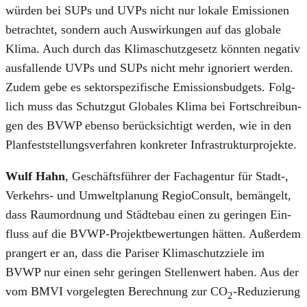
wür­den bei SUPs und UVPs nicht nur loka­le Emis­sio­nen
betrach­tet, son­dern auch Aus­wir­kun­gen auf das glo­ba­le
Kli­ma. Auch durch das Kli­ma­schutz­ge­setz könn­ten nega­tiv
aus­fal­len­de UVPs und SUPs nicht mehr igno­riert wer­den.
Zudem gebe es sek­tor­spe­zi­fi­sche Emis­si­ons­bud­gets. Folg­
lich muss das Schutz­gut Glo­ba­les Kli­ma bei Fort­schrei­bun­
gen des BVWP eben­so berück­sich­tigt wer­den, wie in den
Plan­fest­stel­lungs­ver­fah­ren kon­kre­ter Infra­struk­tur­pro­jek­te.
Wulf Hahn
, Geschäfts­füh­rer der Fach­agen­tur für Stadt‑,
Ver­kehrs- und Umwelt­pla­nung Regio­Con­sult, bemän­gelt,
dass Raum­ord­nung und Städ­te­bau einen zu gerin­gen Ein­
fluss auf die BVWP-Pro­jekt­be­wer­tun­gen hät­ten. Außer­dem
pran­gert er an, dass die Pari­ser Kli­ma­schutz­zie­le im
BVWP nur einen sehr gerin­gen Stel­len­wert haben. Aus der
vom BMVI vor­ge­leg­ten Berech­nung zur CO
-Redu­zie­rung
2