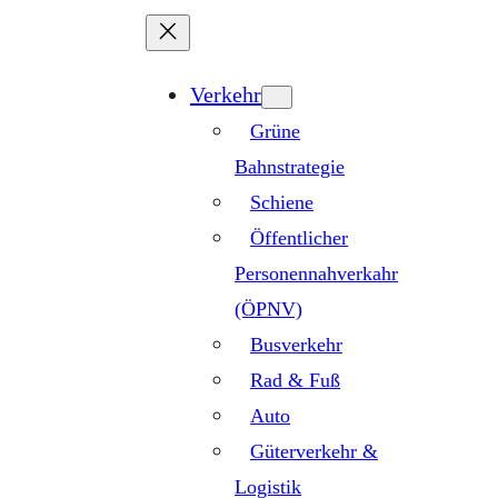
Zum
Inhalt
springen
Verkehr
Grüne
Bahnstrategie
Schiene
Öffentlicher
Personennahverkahr
(ÖPNV)
Busverkehr
Rad & Fuß
Auto
Güterverkehr &
Logistik