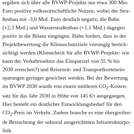
ergä­ben sich über alle BVWP-Pro­jek­te nur etwa 300 Mio.
Euro posi­ti­ve volks­wirt­schaft­li­che Nut­zen, wobei der Stra­
ßen­bau mit ‑3,0 Mrd. Euro deut­lich nega­tiv, die Bahn
(+2,3 Mrd.) und Was­ser­stra­ßen­bau (+1,1 Mrd.) dage­gen
posi­tiv in die Bilanz ein­gin­gen. Hahn for­dert, dass in der
Pro­jekt­be­wer­tung die Kli­ma­schutz­zie­le vor­ran­gig berück­
sich­tigt wer­den (Kli­mach­eck für alle BVWP-Pro­jek­te: wie
kann der Ver­kehrs­sek­tor das Ein­spar­ziel von 55 % bis
2030 errei­chen?) und Rei­se­zeit- und Trans­port­kos­ten­ein­
spa­run­gen gerin­ger gewich­tet wer­den. Bei der Bewer­tung
im BVWP 2030 wur­de von einem mitt­le­ren CO
-Kos­ten­
2
satz für das Jahr 2030 in Höhe von 145 €/t aus­ge­gan­gen.
Hier besteht ein deut­li­cher Ent­wick­lungs­be­darf für den
CO
-Preis im Ver­kehr. Zudem brau­che es eine über­grei­fen­
2
de Betrach­tung der sek­to­ral aus­ge­rich­te­ten Infra­struk­tur­po­
li­tik.