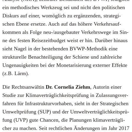
ein metho­di­sches Werk­zeug sei und nicht den poli­ti­schen
Dis­kurs auf einer, womög­lich zu ergän­zen­den, stra­te­gi­
schen Ebe­ne erset­ze. Auch auf das höhe­re Ver­kehrs­auf­
kom­men als Fol­ge neu-/aus­ge­bau­ter Ver­kehrs­we­ge im Sin­
ne des fes­ten Rei­se­zeit­bud­get weist er hin. Dar­über hin­aus
sieht Nagel in der bestehen­den BVWP-Metho­dik eine
struk­tu­rel­le Benach­tei­li­gung der Schie­ne und zahl­rei­che
Unge­nau­ig­kei­ten bei der Mone­ta­ri­sie­rung exter­ner Effek­te
(z.B. Lärm).
Die Rechts­an­wäl­tin
Dr. Cor­ne­lia Ziehm
, Autorin einer
Stu­die zur Kli­ma­ver­träg­lich­keits­prü­fung in Zulas­sungs­ver­
fah­ren für Infra­struk­tur­vor­ha­ben, sieht in der Stra­te­gi­schen
Umwelt­prü­fung (SUP) und der Umwelt­ver­träg­lich­keits­prü­
fung (UVP) gute Chan­cen, die Pla­nun­gen kli­ma­ver­träg­li­
cher zu machen. Seit recht­li­chen Ände­run­gen im Jahr 2017