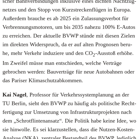
scher Bahn­ver­bin­dun­gen inklu­si­ve eines dich­ten Nacht­zug­
net­zes und den Stopp von Kurz­stre­cken­flü­gen in Euro­pa.
Außer­dem brau­che es ab 2025 ein Zulas­sungs­ver­bot für
Ver­bren­nungs­mo­to­ren, um bis 2035 nahe­zu 100% E‑Autos
zu errei­chen. Der aktu­el­le BVWP stün­de mit die­sen Zie­len
im direk­ten Wider­spruch, da er auf alten Pro­gno­sen beru­
he, mehr Ver­kehr indu­zie­re und den CO
-Aus­stoß erhö­he.
2
Im Zwei­fel müs­se man ent­schie­den, wel­che Ver­trä­ge
gebro­chen wer­den: Bau­ver­trä­ge für neue Auto­bah­nen oder
das Pari­ser Kli­ma­schutz­ab­kom­men.
Kai Nagel
, Pro­fes­sor für Ver­kehrs­sys­tem­pla­nung an der
TU Ber­lin, sieht den BVWP zu häu­fig als poli­ti­sche Recht­
fer­ti­gung zur Umset­zung von Infra­struk­tur­pro­jek­ten nach
dem „Schrot­flin­ten­an­satz“. Die Poli­tik habe kei­ne Idee, wo
sie hin­wol­le. Es sei klar­zu­stel­len, dass die Nut­zen-Kos­ten-
Ana­ly­se (NKA), zen­tra­ler Bestand­teil des BVWP, ledig­lich