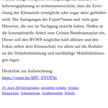
kehrs­we­ge­pla­nung so wei­ter­zu­ent­wi­ckeln, dass die Errei­
chung der Kli­ma­zie­le ermög­licht oder sogar aktiv geför­dert
wird. Die Anre­gun­gen der Expert*innen und vie­le gute
Hin­wei­se, die uns im Nach­gang erreicht haben, flie­ßen in
die kon­zep­tio­nel­le Arbeit zum Grü­nen Bun­des­netz­plan ein.
Die­ser soll den BVWP mög­lichst bald ablö­sen und den
Fokus neben dem Kli­ma­schutz vor allem auf die Reduk­ti­
on der Ver­kehrs­be­las­tung und nach­hal­ti­ge Mobi­li­täts­lö­sun­
gen legen.
Direkt­link zur Auf­zeich­nung:
https://youtu.be/A8V_lIYOT9o
19. April 2021
Infrastruktur
, 
newsletter-verkehr
, 
Schiene
Klimaschutz
, 
Schienenwege
, 
Straßenverkehr
, 
Verkehr