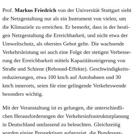
Prof.
Mar­kus Fried­rich
von der Uni­ver­si­tät Stutt­gart sieht
die Netz­ge­stal­tung nur als ein Instru­ment von vie­len, um
die Kli­ma­zie­le zu errei­chen. Er bemerkt, dass in der heu­ti­
gen Netz­ge­stal­tung die Erreich­bar­keit, und nicht etwa der
Umwelt­schutz, als obers­tes Gebot gel­te. Die wach­sen­de
Ver­kehrs­leis­tung sei auch eine Fol­ge der ste­ti­gen Ver­bes­se­
rung der Erreich­bar­keit mit­tels Kapa­zi­täts­stei­ge­rung von
Stra­ße und Schie­ne (Rebound-Effek­te). Geschwin­dig­keits­
re­du­zie­run­gen, etwa 100 km/h auf Auto­bah­nen und 30
km/h inner­orts, sei­en für eine gelin­gen­de Ver­kehrs­wen­de
beson­ders wich­tig.
Mit der Ver­an­stal­tung ist es gelun­gen, die unter­schied­li­
chen Her­aus­for­de­run­gen der Ver­kehrs­in­fra­struk­tur­pla­nung
in Deutsch­land umfas­send zu beleuch­ten. Gleich­zei­tig
wur­den eini­ge Per­spek­ti­ven auf­ge­zeigt, die Bun­des­ver­