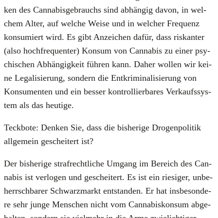
ken des Can­na­bis­ge­brauchs sind abhän­gig davon, in wel­
chem Alter, auf wel­che Wei­se und in wel­cher Fre­quenz
kon­su­miert wird. Es gibt Anzei­chen dafür, dass ris­kan­ter
(also hoch­fre­quen­ter) Kon­sum von Can­na­bis zu einer psy­
chi­schen Abhän­gig­keit füh­ren kann. Daher wol­len wir kei­
ne Lega­li­sie­rung, son­dern die Ent­kri­mi­na­li­sie­rung von
Kon­su­men­ten und ein bes­ser kon­trol­lier­ba­res Ver­kaufs­sys­
tem als das heu­ti­ge.
Teck­bo­te: Den­ken Sie, dass die bis­he­ri­ge Dro­gen­po­li­tik
all­ge­mein geschei­tert ist?
Der bis­he­ri­ge straf­recht­li­che Umgang im Bereich des Can­
na­bis ist ver­lo­gen und geschei­tert. Es ist ein rie­si­ger, unbe­
herrsch­ba­rer Schwarz­markt ent­stan­den. Er hat ins­be­son­de­
re sehr jun­ge Men­schen nicht vom Can­na­bis­kon­sum abge­
hal­ten, son­dern sie viel­mehr in die Arme zwie­lich­ti­ger