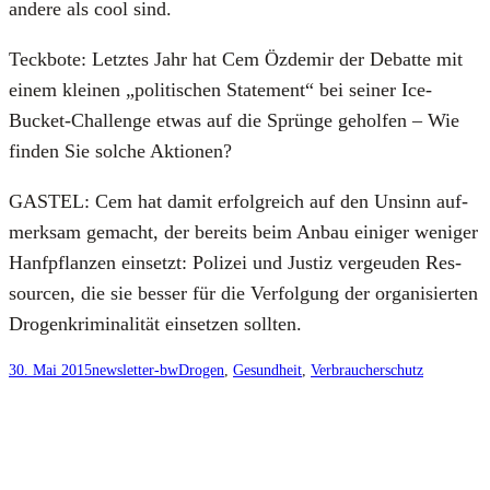
ande­re als cool sind.
Teck­bo­te: Letz­tes Jahr hat Cem Özd­emir der Debat­te mit
einem klei­nen „poli­ti­schen State­ment“ bei sei­ner Ice-
Bucket-Chall­enge etwas auf die Sprün­ge gehol­fen – Wie
fin­den Sie sol­che Aktio­nen?
GASTEL: Cem hat damit erfolg­reich auf den Unsinn auf­
merk­sam gemacht, der bereits beim Anbau eini­ger weni­ger
Hanf­pflan­zen ein­setzt: Poli­zei und Jus­tiz ver­geu­den Res­
sour­cen, die sie bes­ser für die Ver­fol­gung der orga­ni­sier­ten
Dro­gen­kri­mi­na­li­tät ein­set­zen soll­ten.
30. Mai 2015
newsletter-bw
Drogen
, 
Gesundheit
, 
Verbraucherschutz