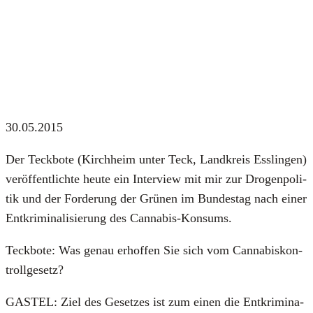
30.05.2015
Der Teck­bo­te (Kirch­heim unter Teck, Land­kreis Ess­lin­gen)
ver­öf­fent­lich­te heu­te ein Inter­view mit mir zur Dro­gen­po­li­
tik und der For­de­rung der Grü­nen im Bun­des­tag nach einer
Ent­kri­mi­na­li­sie­rung des Can­na­bis-Kon­sums.
Teck­bo­te: Was genau erhof­fen Sie sich vom Can­na­bis­kon­
troll­ge­setz?
GASTEL: Ziel des Geset­zes ist zum einen die Ent­kri­mi­na­