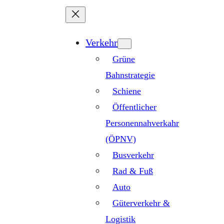
Zum
Inhalt
springen
Verkehr
Grüne
Bahnstrategie
Schiene
Öffentlicher
Personennahverkahr
(ÖPNV)
Busverkehr
Rad & Fuß
Auto
Güterverkehr &
Logistik