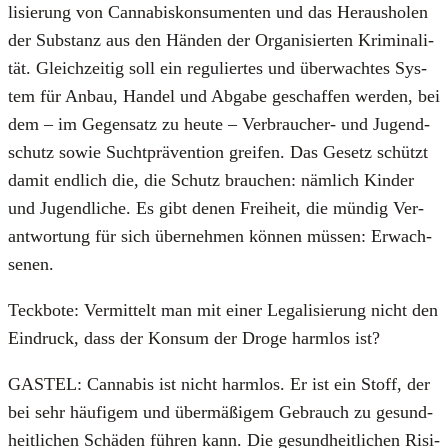
li­sie­rung von Can­na­bis­kon­su­men­ten und das Her­aus­ho­len
der Sub­stanz aus den Hän­den der Orga­ni­sier­ten Kri­mi­na­li­
tät. Gleich­zei­tig soll ein regu­lier­tes und über­wach­tes Sys­
tem für Anbau, Han­del und Abga­be geschaf­fen wer­den, bei
dem – im Gegen­satz zu heu­te – Ver­brau­cher- und Jugend­
schutz sowie Sucht­prä­ven­ti­on grei­fen. Das Gesetz schützt
damit end­lich die, die Schutz brau­chen: näm­lich Kin­der
und Jugend­li­che. Es gibt denen Frei­heit, die mün­dig Ver­
ant­wor­tung für sich über­neh­men kön­nen müs­sen: Erwach­
se­nen.
Teck­bo­te: Ver­mit­telt man mit einer Lega­li­sie­rung nicht den
Ein­druck, dass der Kon­sum der Dro­ge harm­los ist?
GASTEL: Can­na­bis ist nicht harm­los. Er ist ein Stoff, der
bei sehr häu­fi­gem und über­mä­ßi­gem Gebrauch zu gesund­
heit­li­chen Schä­den füh­ren kann. Die gesund­heit­li­chen Risi­