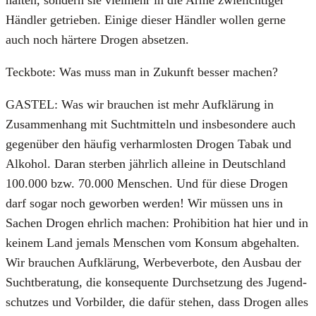
Händ­ler getrie­ben. Eini­ge die­ser Händ­ler wol­len ger­ne
auch noch här­te­re Dro­gen abset­zen.
Teck­bo­te: Was muss man in Zukunft bes­ser machen?
GASTEL: Was wir brau­chen ist mehr Auf­klä­rung in
Zusam­men­hang mit Sucht­mit­teln und ins­be­son­de­re auch
gegen­über den häu­fig ver­harm­los­ten Dro­gen Tabak und
Alko­hol. Dar­an ster­ben jähr­lich allei­ne in Deutsch­land
100.000 bzw. 70.000 Men­schen. Und für die­se Dro­gen
darf sogar noch gewor­ben wer­den! Wir müs­sen uns in
Sachen Dro­gen ehr­lich machen: Pro­hi­bi­ti­on hat hier und in
kei­nem Land jemals Men­schen vom Kon­sum abge­hal­ten.
Wir brau­chen Auf­klä­rung, Wer­be­ver­bo­te, den Aus­bau der
Sucht­be­ra­tung, die kon­se­quen­te Durch­set­zung des Jugend­
schut­zes und Vor­bil­der, die dafür ste­hen, dass Dro­gen alles