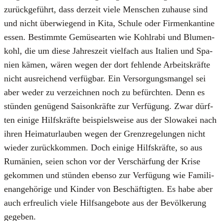
zurück­ge­führt, dass der­zeit vie­le Men­schen zuhau­se sind
und nicht über­wie­gend in Kita, Schu­le oder Fir­men­kan­ti­ne
essen. Bestimm­te Gemü­se­ar­ten wie Kohl­ra­bi und Blu­men­
kohl, die um die­se Jah­res­zeit viel­fach aus Ita­li­en und Spa­
ni­en kämen, wären wegen der dort feh­len­de Arbeits­kräf­te
nicht aus­rei­chend ver­füg­bar. Ein Ver­sor­gungs­man­gel sei
aber weder zu ver­zeich­nen noch zu befürch­ten. Denn es
stün­den genü­gend Sai­son­kräf­te zur Ver­fü­gung. Zwar dürf­
ten eini­ge Hilfs­kräf­te bei­spiels­wei­se aus der Slo­wa­kei nach
ihren Hei­mat­ur­lau­ben wegen der Grenz­re­ge­lun­gen nicht
wie­der zurück­kom­men. Doch eini­ge Hilfs­kräf­te, so aus
Rumä­ni­en, sei­en schon vor der Ver­schär­fung der Kri­se
gekom­men und stün­den eben­so zur Ver­fü­gung wie Fami­li­
en­an­ge­hö­ri­ge und Kin­der von Beschäf­tig­ten. Es habe aber
auch erfreu­lich vie­le Hilfs­an­ge­bo­te aus der Bevöl­ke­rung
gege­ben.