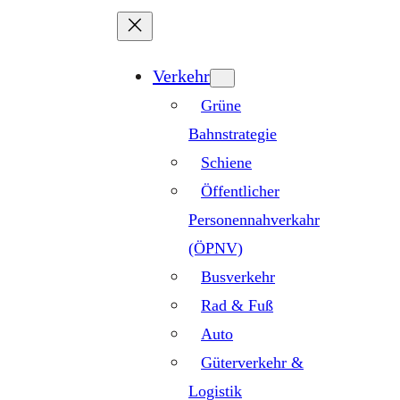
Zum
Inhalt
springen
Verkehr
Grüne
Bahnstrategie
Schiene
Öffentlicher
Personennahverkahr
(ÖPNV)
Busverkehr
Rad & Fuß
Auto
Güterverkehr &
Logistik