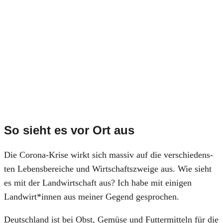
So sieht es vor Ort aus
Die Coro­na-Kri­se wirkt sich mas­siv auf die ver­schie­dens­
ten Lebens­be­rei­che und Wirt­schafts­zwei­ge aus. Wie sieht
es mit der Land­wirt­schaft aus? Ich habe mit eini­gen
Landwirt*innen aus mei­ner Gegend gespro­chen.
Deutsch­land ist bei Obst, Gemü­se und Fut­ter­mit­teln für die