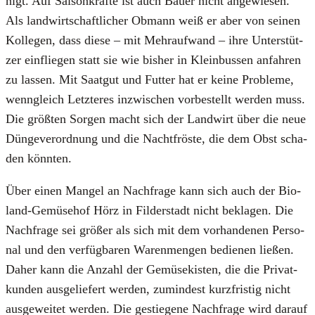
nigt. Auf Sai­son­kräf­te ist auch Bau­er nicht ange­wie­sen.
Als land­wirt­schaft­li­cher Obmann weiß er aber von sei­nen
Kol­le­gen, dass die­se – mit Mehr­auf­wand – ihre Unter­stüt­
zer ein­flie­gen statt sie wie bis­her in Klein­bus­sen anfah­ren
zu las­sen. Mit Saat­gut und Fut­ter hat er kei­ne Pro­ble­me,
wenn­gleich Letz­te­res inzwi­schen vor­be­stellt wer­den muss.
Die größ­ten Sor­gen macht sich der Land­wirt über die neue
Dün­ge­ver­ord­nung und die Nacht­frös­te, die dem Obst scha­
den könn­ten.
Über einen Man­gel an Nach­fra­ge kann sich auch der Bio­
land-Gemü­se­hof Hörz in Fil­der­stadt nicht bekla­gen. Die
Nach­fra­ge sei grö­ßer als sich mit dem vor­han­de­nen Per­so­
nal und den ver­füg­ba­ren Waren­men­gen bedie­nen lie­ßen.
Daher kann die Anzahl der Gemü­se­kis­ten, die die Pri­vat­
kun­den aus­ge­lie­fert wer­den, zumin­dest kurz­fris­tig nicht
aus­ge­wei­tet wer­den. Die gestie­ge­ne Nach­fra­ge wird dar­auf