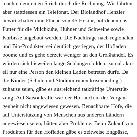
mach­te dem einen Strich durch die Rech­nung. Wir führ­ten
aber statt­des­sen ein Tele­fo­nat. Der Bio­land­hof Hen­z­ler
bewirt­schaf­tet eine Flä­che von 45 Hekt­ar, auf denen das
Fut­ter für die Milch­kü­he, Hüh­ner und Schwei­ne sowie
Kür­bis­se ange­baut wer­den. Die Nach­fra­ge nach regio­na­len
und Bio-Pro­duk­ten sei deut­lich gestie­gen, der Hof­la­den
boo­me und es gehe der­zeit weni­ger an den Groß­han­del. Es
wür­den sich bis­wei­len lan­ge Schlan­gen bil­den, zumal aktu­
ell nur eine Per­son den klei­nen Laden betre­ten dür­fe. Da
die Kin­der (Schu­le und Stu­di­um ruhen kri­sen­be­dingt)
zuhau­se sei­en, gäbe es aus­rei­chend tat­kräf­ti­ge Unter­stüt­
zung. Auf Sai­son­kräf­te war der Hof auch in der Ver­gan­
gen­heit nicht ange­wie­sen gewe­sen. Benach­bar­te Höfe, die
auf Unter­stüt­zung von Men­schen aus ande­ren Län­dern
ange­wie­sen sei­en, hät­ten aber Pro­ble­me. Beim Zukauf von
Pro­duk­ten für den Hof­la­den gäbe es zeit­wei­se Eng­päs­se,