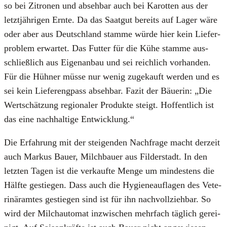
so bei Zitro­nen und abseh­bar auch bei Karot­ten aus der
letzt­jäh­ri­gen Ern­te. Da das Saat­gut bereits auf Lager wäre
oder aber aus Deutsch­land stam­me wür­de hier kein Lie­fer­
pro­blem erwar­tet. Das Fut­ter für die Kühe stam­me aus­
schließ­lich aus Eigen­an­bau und sei reich­lich vor­han­den.
Für die Hüh­ner müs­se nur wenig zuge­kauft wer­den und es
sei kein Lie­fer­eng­pass abseh­bar. Fazit der Bäue­rin: „Die
Wert­schät­zung regio­na­ler Pro­duk­te steigt. Hof­fent­lich ist
das eine nach­hal­ti­ge Ent­wick­lung.“
Die Erfah­rung mit der stei­gen­den Nach­fra­ge macht der­zeit
auch Mar­kus Bau­er, Milch­bau­er aus Fil­der­stadt. In den
letz­ten Tagen ist die ver­kauf­te Men­ge um min­des­tens die
Hälf­te gestie­gen. Dass auch die Hygie­ne­auf­la­gen des Vete­
ri­när­am­tes gestie­gen sind ist für ihn nach­voll­zieh­bar. So
wird der Milch­au­to­mat inzwi­schen mehr­fach täg­lich gerei­