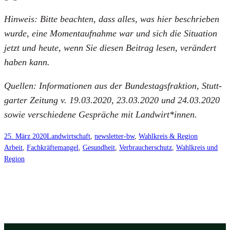
Hin­weis: Bit­te beach­ten, dass alles, was hier beschrie­ben
wur­de, eine Moment­auf­nah­me war und sich die Situa­ti­on
jetzt und heu­te, wenn Sie die­sen Bei­trag lesen, ver­än­dert
haben kann.
Quel­len: Infor­ma­tio­nen aus der Bun­des­tags­frak­ti­on, Stutt­
gar­ter Zei­tung v. 19.03.2020, 23.03.2020 und 24.03.2020
sowie ver­schie­de­ne Gesprä­che mit Landwirt*innen.
25. März 2020
Landwirtschaft
, 
newsletter-bw
, 
Wahlkreis & Region
Arbeit
, 
Fachkräftemangel
, 
Gesundheit
, 
Verbraucherschutz
, 
Wahlkreis und
Region