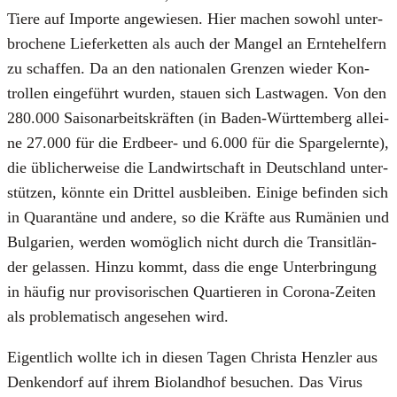
Tie­re auf Impor­te ange­wie­sen. Hier machen sowohl unter­
bro­che­ne Lie­fer­ket­ten als auch der Man­gel an Ern­te­hel­fern
zu schaf­fen. Da an den natio­na­len Gren­zen wie­der Kon­
trol­len ein­ge­führt wur­den, stau­en sich Last­wa­gen. Von den
280.000 Sai­son­ar­beits­kräf­ten (in Baden-Würt­tem­berg allei­
ne 27.000 für die Erd­beer- und 6.000 für die Spar­gel­ern­te),
die übli­cher­wei­se die Land­wirt­schaft in Deutsch­land unter­
stüt­zen, könn­te ein Drit­tel aus­blei­ben. Eini­ge befin­den sich
in Qua­ran­tä­ne und ande­re, so die Kräf­te aus Rumä­ni­en und
Bul­ga­ri­en, wer­den womög­lich nicht durch die Tran­sit­län­
der gelas­sen. Hin­zu kommt, dass die enge Unter­brin­gung
in häu­fig nur pro­vi­so­ri­schen Quar­tie­ren in Coro­na-Zei­ten
als pro­ble­ma­tisch ange­se­hen wird.
Eigent­lich woll­te ich in die­sen Tagen Chris­ta Hen­z­ler aus
Den­ken­dorf auf ihrem Bio­land­hof besu­chen. Das Virus