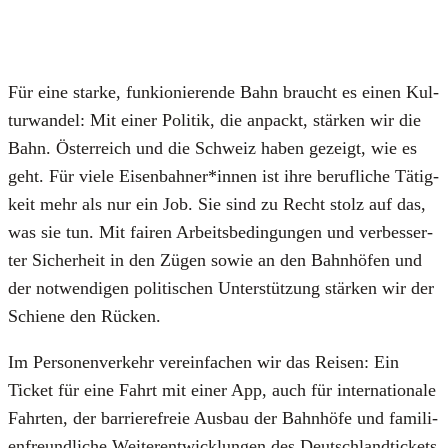
Für eine star­ke, fun­kio­nie­ren­de Bahn braucht es einen Kul­
tur­wan­del: Mit einer Poli­tik, die anpackt, stär­ken wir die
Bahn. Öster­reich und die Schweiz haben gezeigt, wie es
geht. Für vie­le Eisenbahner*innen ist ihre beruf­li­che Tätig­
keit mehr als nur ein Job. Sie sind zu Recht stolz auf das,
was sie tun. Mit fai­ren Arbeits­be­din­gun­gen und ver­bes­ser­
ter Sicher­heit in den Zügen sowie an den Bahn­hö­fen und
der not­wen­di­gen poli­ti­schen Unter­stüt­zung stär­ken wir der
Schie­ne den Rücken.
Im Per­so­nen­ver­kehr ver­ein­fa­chen wir das Rei­sen: Ein
Ticket für eine Fahrt mit einer App, auch für inter­na­tio­na­le
Fahr­ten, der bar­rie­re­freie Aus­bau der Bahn­hö­fe und fami­li­
en­freund­li­che Wei­ter­ent­wick­lun­gen des Deutsch­land­ti­ckets