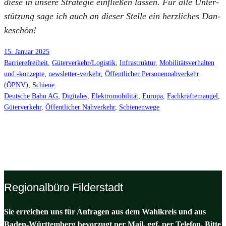
die­se in unse­re Stra­te­gie ein­flie­ßen las­sen. Für alle Unter­
stüt­zung sage ich auch an die­ser Stel­le ein herz­li­ches Dan­
ke­schön!
15. Januar 2025
Barrierefreiheit
, 
Güterverkehr/Logistik
, 
Infrastruktur
, 
Mobilitätsverhalten
und -konzepte
, 
newsletter-verkehr
, 
Öffentlicher Personennahverkehr
(ÖPNV)
, 
Schiene
Deutsche Bahn AG
, 
Digitales
, 
Elektromobilität
, 
Europa
, 
Fachkräftemangel
, 
Güterverkehr
, 
Öffentlicher Nahverkehr
, 
Schienenwege
Regionalbüro Filderstadt
Sie erreichen uns für Anfragen aus dem Wahlkreis und aus
Baden-Württemberg bevorzugt per Mail, ggf. per Telefon. Bitte