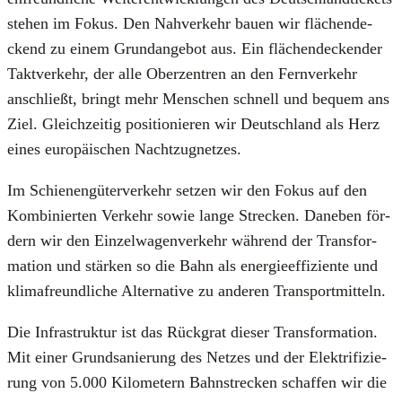
ste­hen im Fokus. Den Nah­ver­kehr bau­en wir flä­chen­de­
ckend zu einem Grund­an­ge­bot aus. Ein flä­chen­de­cken­der
Takt­ver­kehr, der alle Ober­zen­tren an den Fern­ver­kehr
anschließt, bringt mehr Men­schen schnell und bequem ans
Ziel. Gleich­zei­tig posi­tio­nie­ren wir Deutsch­land als Herz
eines euro­päi­schen Nacht­zug­net­zes.
Im Schie­nen­gü­ter­ver­kehr set­zen wir den Fokus auf den
Kom­bi­nier­ten Ver­kehr sowie lan­ge Stre­cken. Dane­ben för­
dern wir den Ein­zel­wa­gen­ver­kehr wäh­rend der Trans­for­
ma­ti­on und stär­ken so die Bahn als ener­gie­ef­fi­zi­en­te und
kli­ma­freund­li­che Alter­na­ti­ve zu ande­ren Trans­port­mit­teln.
Die Infra­struk­tur ist das Rück­grat die­ser Trans­for­ma­ti­on.
Mit einer Grund­sa­nie­rung des Net­zes und der Elek­tri­fi­zie­
rung von 5.000 Kilo­me­tern Bahn­stre­cken schaf­fen wir die