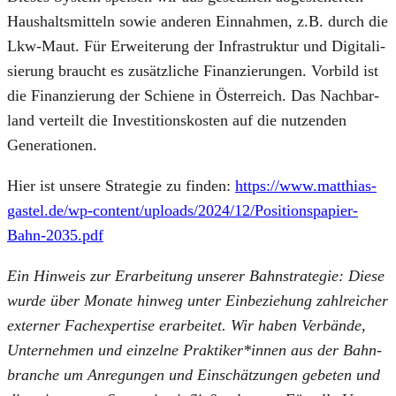
Haus­halts­mit­teln sowie ande­ren Ein­nah­men, z.B. durch die
Lkw-Maut. Für Erwei­te­rung der Infra­struk­tur und Digi­ta­li­
sie­rung braucht es zusätz­li­che Finan­zie­run­gen. Vor­bild ist
die Finan­zie­rung der Schie­ne in Öster­reich. Das Nach­bar­
land ver­teilt die Inves­ti­ti­ons­kos­ten auf die nut­zen­den
Gene­ra­tio­nen.
Hier ist unse­re Stra­te­gie zu fin­den:
https://www.matthias-
gastel.de/wp-content/uploads/2024/12/Positionspapier-
Bahn-2035.pdf
Ein Hin­weis zur Erar­bei­tung unse­rer Bahn­stra­te­gie: Die­se
wur­de über Mona­te hin­weg unter Ein­be­zie­hung zahl­rei­cher
exter­ner Fach­ex­per­ti­se erar­bei­tet. Wir haben Ver­bän­de,
Unter­neh­men und ein­zel­ne Praktiker*innen aus der Bahn­
bran­che um Anre­gun­gen und Ein­schät­zun­gen gebe­ten und