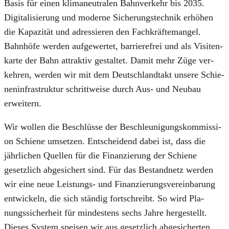
Basis für einen kli­ma­neu­tra­len Bahn­ver­kehr bis 2035.
Digi­ta­li­sie­rung und moder­ne Siche­rungs­tech­nik erhö­hen
die Kapa­zi­tät und adres­sie­ren den Fach­kräf­te­man­gel.
Bahn­hö­fe wer­den auf­ge­wer­tet, bar­rie­re­frei und als Visi­ten­
kar­te der Bahn attrak­tiv gestal­tet. Damit mehr Züge ver­
keh­ren, wer­den wir mit dem Deutsch­land­takt unse­re Schie­
nen­in­fra­struk­tur schritt­wei­se durch Aus- und Neu­bau
erwei­tern.
Wir wol­len die Beschlüs­se der Beschleu­ni­gungs­kom­mis­si­
on Schie­ne umset­zen. Ent­schei­dend dabei ist, dass die
jähr­li­chen Quel­len für die Finan­zie­rung der Schie­ne
gesetz­lich abge­si­chert sind. Für das Bestand­netz wer­den
wir eine neue Leis­tungs- und Finan­zie­rungs­ver­ein­ba­rung
ent­wi­ckeln, die sich stän­dig fort­schreibt. So wird Pla­
nungs­si­cher­heit für min­des­tens sechs Jah­re her­ge­stellt.
Die­ses Sys­tem spei­sen wir aus gesetz­lich abge­si­cher­ten