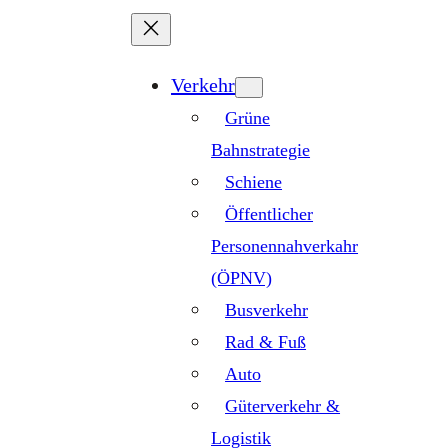
Zum
Inhalt
springen
Verkehr
Grüne
Bahnstrategie
Schiene
Öffentlicher
Personennahverkahr
(ÖPNV)
Busverkehr
Rad & Fuß
Auto
Güterverkehr &
Logistik