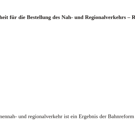
­heit für die Bestel­lung des Nah- und Regio­nal­ver­kehrs – Re
­nen­nah- und regio­nal­ver­kehr ist ein Ergeb­nis der Bahn­re­form