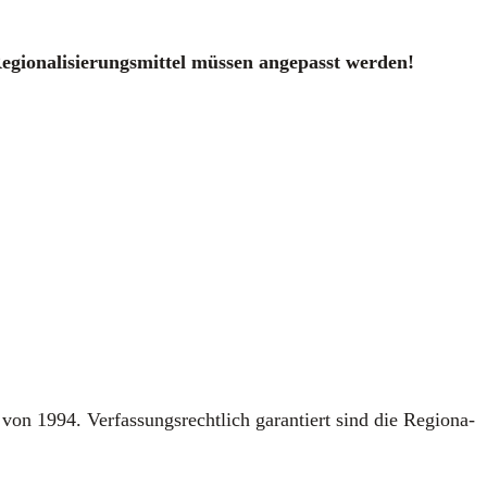
gio­na­li­sie­rungs­mit­tel müs­sen ange­passt wer­den!
 von 1994. Ver­fas­sungs­recht­lich garan­tiert sind die Regio­na­