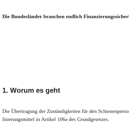
Die Bun­des­län­der brau­chen end­lich Finan­zie­rungs­si­cher
1. Worum es geht
Die Über­tra­gung der Zustän­dig­kei­ten für den Schie­nen­per­so
li­sie­rungs­mit­tel in Arti­kel 106a des Grund­ge­set­zes.