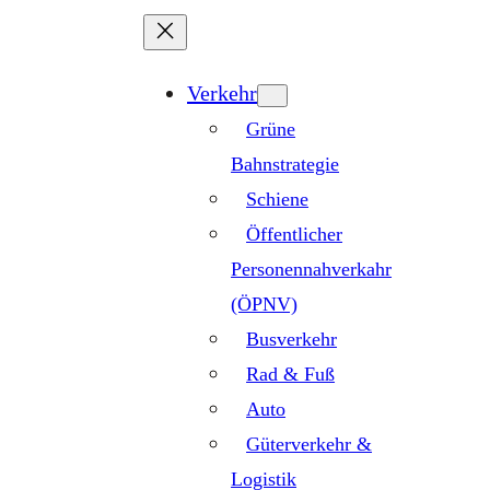
Zum
Inhalt
springen
Verkehr
Grüne
Bahnstrategie
Schiene
Öffentlicher
Personennahverkahr
(ÖPNV)
Busverkehr
Rad & Fuß
Auto
Güterverkehr &
Logistik