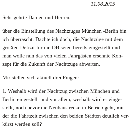
11.08.2015
Sehr gehr­te Damen und Her­ren,
über die Ein­stel­lung des Nacht­zu­ges Mün­chen ‑Ber­lin bin
ich über­rascht. Dach­te ich doch, die Nacht­zü­ge mit dem
größ­ten Defi­zit für die DB sei­en bereits ein­ge­stellt und
man wol­le nun das von vie­len Fahr­gäs­ten ersehn­te Kon­
zept für die Zukunft der Nacht­zü­ge abwar­ten.
Mir stel­len sich aktu­ell drei Fra­gen:
1. Wes­halb wird der Nacht­zug zwi­schen Mün­chen und
Ber­lin ein­ge­stellt und vor allem, wes­halb wird er ein­ge­
stellt, noch bevor die Neu­bau­stre­cke in Betrieb geht, mit
der die Fahrt­zeit zwi­schen den bei­den Städ­ten deut­lich ver­
kürzt wer­den soll?