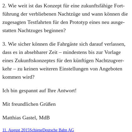
2. Wie weit ist das Kon­zept für eine zukunfts­fä­hi­ge Fort­
füh­rung der ver­blie­be­nen Nacht­zü­ge und wann kön­nen die
zuge­sag­ten Test­fahr­ten für den Pro­to­typ eines neu aus­ge­
stat­ten Nacht­zu­ges begin­nen?
3. Wie sicher kön­nen die Fahr­gäs­te sich dar­auf ver­las­sen,
dass es in abseh­ba­rer Zeit – min­des­tens bis zur Vor­la­ge
eines Zukunfts­kon­zep­tes für den künf­ti­gen Nacht­zug­ver­
kehr – zu kei­nen wei­te­ren Ein­stel­lun­gen von Ange­bo­ten
kom­men wird?
Ich bin gespannt auf Ihre Ant­wort!
Mit freund­li­chen Grü­ßen
Mat­thi­as Gastel, MdB
11. August 2015
Schiene
Deutsche Bahn AG