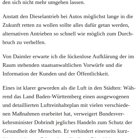
den sich nicht mehr umge­hen las­sen.
Anstatt den Die­sel­an­trieb bei Autos mög­lichst lan­ge in die
Zukunft ret­ten zu wol­len soll­te alles dafür getan wer­den,
alter­na­ti­ven Antrie­ben so schnell wie mög­lich zum Durch­
bruch zu ver­hel­fen.
Von Daim­ler erwar­te ich die lücken­lo­se Auf­klä­rung der im
Raum ste­hen­den staats­an­walt­li­chen Vor­wür­fe und die
Infor­ma­ti­on der Kun­den und der Öffent­lich­keit.
Eines ist kla­rer gewor­den als die Luft in den Städ­ten: Wäh­
rend das Land Baden-Würt­tem­berg einen aus­ge­wo­ge­nen
und detail­lier­ten Luft­rein­hal­te­plan mit vie­len ver­schie­de­
nen Maß­nah­men erar­bei­tet hat, ver­wei­gert Bun­des­ver­
kehrs­mi­nis­ter Dob­rindt jeg­li­ches Han­deln zum Schutz der
Gesund­heit der Men­schen. Er ver­hin­dert einer­seits kurz­