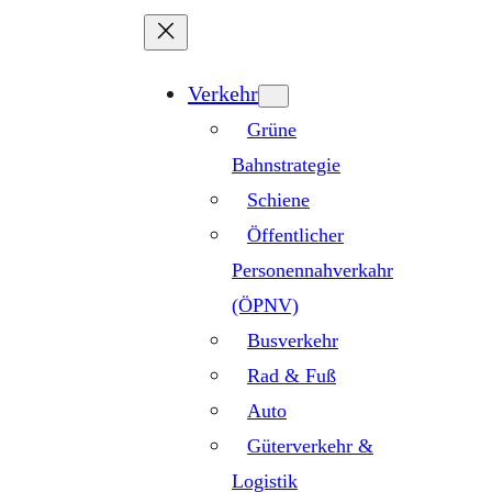
Zum
Inhalt
springen
Verkehr
Grüne
Bahnstrategie
Schiene
Öffentlicher
Personennahverkahr
(ÖPNV)
Busverkehr
Rad & Fuß
Auto
Güterverkehr &
Logistik