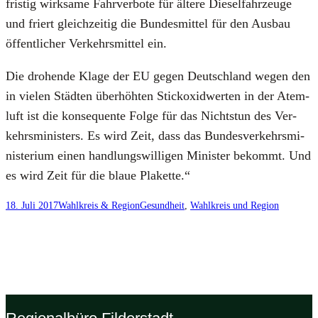
fris­tig wirk­sa­me Fahr­ver­bo­te für älte­re Die­sel­fahr­zeu­ge
und friert gleich­zei­tig die Bun­des­mit­tel für den Aus­bau
öffent­li­cher Ver­kehrs­mit­tel ein.
Die dro­hen­de Kla­ge der EU gegen Deutsch­land wegen den
in vie­len Städ­ten über­höh­ten Stick­oxid­wer­ten in der Atem­
luft ist die kon­se­quen­te Fol­ge für das Nichts­tun des Ver­
kehrs­mi­nis­ters. Es wird Zeit, dass das Bun­des­ver­kehrs­mi­
nis­te­ri­um einen hand­lungs­wil­li­gen Minis­ter bekommt. Und
es wird Zeit für die blaue Pla­ket­te.“
18. Juli 2017
Wahlkreis & Region
Gesundheit
, 
Wahlkreis und Region