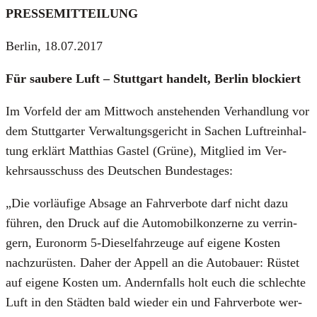
PRESSEMITTEILUNG
Ber­lin
,
18.07.2017
Für sau­be­re Luft –
Stutt­gart
han­delt,
Ber­lin
blo­ckiert
Im Vor­feld der am Mitt­woch anste­hen­den Ver­hand­lung vor
dem Stutt­gar­ter Ver­wal­tungs­ge­richt in Sachen Luft­rein­hal­
tung erklärt Mat­thi­as Gastel (Grü­ne), Mit­glied im Ver­
kehrs­aus­schuss des Deut­schen Bun­des­ta­ges:
„Die vor­läu­fi­ge Absa­ge an Fahr­ver­bo­te darf nicht dazu
füh­ren, den Druck auf die Auto­mo­bil­kon­zer­ne zu ver­rin­
gern, Euro­norm 5‑Dieselfahrzeuge auf eige­ne Kos­ten
nach­zu­rüs­ten. Daher der Appell an die Auto­bau­er: Rüs­tet
auf eige­ne Kos­ten um. Andern­falls holt euch die schlech­te
Luft in den Städ­ten bald wie­der ein und Fahr­ver­bo­te wer­