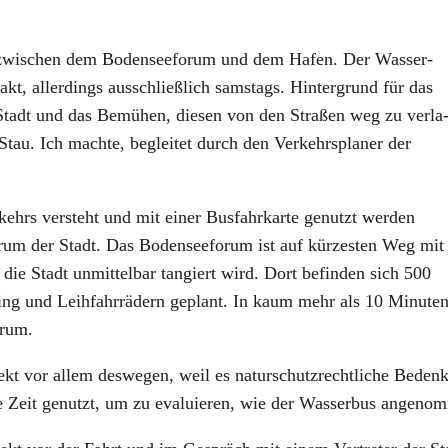
nie zwi­schen dem Boden­see­fo­rum und dem Hafen. Der Was­ser­
akt, aller­dings aus­schließ­lich sams­tags. Hin­ter­grund für das
er Stadt und das Bemü­hen, die­sen von den Stra­ßen weg zu ver­la
 Stau. Ich mach­te, beglei­tet durch den Ver­kehrs­pla­ner der
kehrs ver­steht und mit einer Bus­fahr­kar­te genutzt wer­den
rum der Stadt. Das Boden­see­fo­rum ist auf kür­zes­ten Weg mit
ie Stadt unmit­tel­bar tan­giert wird. Dort befin­den sich 500
a­ring und Leih­fahr­rä­dern geplant. In kaum mehr als 10 Minu­te
trum.
ekt vor allem des­we­gen, weil es natur­schutz­recht­li­che Beden­
 Zeit genutzt, um zu eva­lu­ie­ren, wie der Was­ser­bus ange­no