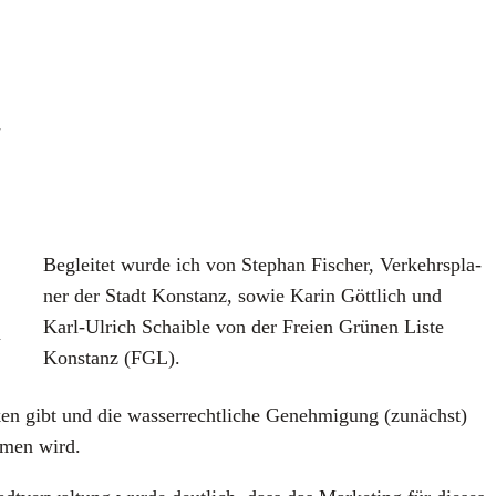
­
Beglei­tet wur­de ich von Ste­phan Fischer, Ver­kehrs­pla­
ner der Stadt Kon­stanz, sowie Karin Gött­lich und
Karl-Ulrich Schai­b­le von der Frei­en Grü­nen Lis­te
n
Kon­stanz (FGL).
ken gibt und die was­ser­recht­li­che Geneh­mi­gung (zunächst)
m­men wird.