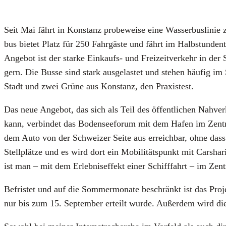
Seit Mai fährt in Kon­stanz pro­be­wei­se eine Was­ser­bus­li­
bus bie­tet Platz für 250 Fahr­gäs­te und fährt im Halb­stun­den­t
Ange­bot ist der star­ke Ein­kaufs- und Frei­zeit­ver­kehr in d
gern. Die Bus­se sind stark aus­ge­las­tet und ste­hen häu­fig im
Stadt und zwei Grü­ne aus Kon­stanz, den Pra­xis­test.
Das neue Ange­bot, das sich als Teil des öffent­li­chen Nah­ver­
kann, ver­bin­det das Boden­see­fo­rum mit dem Hafen im Zen­t
dem Auto von der Schwei­zer Sei­te aus erreich­bar, ohne dass d
Stell­plät­ze und es wird dort ein Mobi­li­täts­punkt mit Car­sh
ist man – mit dem Erleb­nis­ef­fekt einer Schiff­fahrt – im Zen­
Befris­tet und auf die Som­mer­mo­na­te beschränkt ist das Pro­j
nur bis zum 15. Sep­tem­ber erteilt wur­de. Außer­dem wird die