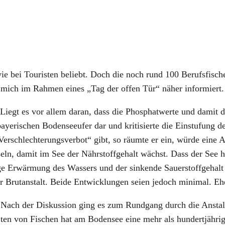
 wie bei Tou­ris­ten beliebt. Doch die noch rund 100 Berufs­fi
 ich mich im Rah­men eines „Tag der offen Tür“ näher infor­miert.
 Liegt es vor allem dar­an, dass die Phos­phat­wer­te und damit d
baye­ri­schen Boden­see­ufer dar und kri­ti­sier­te die Ein­stu­fung d
Ver­schlech­te­rungs­ver­bot“ gibt, so räum­te er ein, wür­de ein
seln, damit im See der Nähr­stoff­ge­halt wächst. Dass der See heu
­ge Erwär­mung des Was­sers und der sin­ken­de Sau­er­stoff­ge­ha
er Brut­an­stalt. Bei­de Ent­wick­lun­gen sei­en jedoch mini­mal. 
Nach der Dis­kus­si­on ging es zum Rund­gang durch die Anstalt.
ten von Fischen hat am Boden­see eine mehr als hun­dert­jäh­ri­ge 