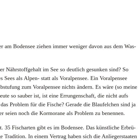
­scher am Boden­see zie­hen immer weni­ger davon aus dem Was­
er Nähr­stoff­ge­halt im See so deut­lich gesun­ken sind? So
es Sees als Alpen- statt als Vor­al­pen­see. Ein Vor­al­pen­see
e Abstu­fung zum Vor­al­pen­see nichts ändern. Es wäre (so mei­ne
­te so sau­ber ist, ist eine Errun­gen­schaft, die nicht aufs
lt das Pro­blem für die Fische? Gera­de die Blaufel­chen sind ja
Eher sei­en noch die Kor­mo­ra­ne als Pro­blem zu benen­nen.
 35 Fisch­ar­ten gibt es im Boden­see. Das künst­li­che Erbrü­
Tra­di­ti­on. In einem Ver­trag haben sich die Anlie­ger­staa­ten