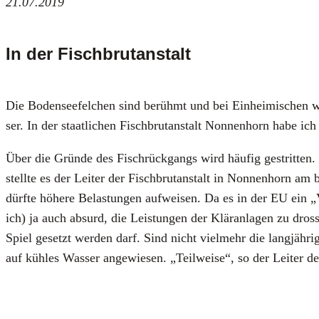
21.07.2019
In der Fischbrutanstalt
Die Boden­see­fel­chen sind berühmt und bei Ein­hei­mi­schen
ser. In der staat­li­chen Fisch­brut­an­stalt Non­nen­horn habe
Über die Grün­de des Fisch­rück­gangs wird häu­fig gestrit­ten.
stell­te es der Lei­ter der Fisch­brut­an­stalt in Non­nen­horn am 
dürf­te höhe­re Belas­tun­gen auf­wei­sen. Da es in der EU ein „
ich) ja auch absurd, die Leis­tun­gen der Klär­an­la­gen zu dros­
Spiel gesetzt wer­den darf. Sind nicht viel­mehr die lang­jäh­ri
auf küh­les Was­ser ange­wie­sen. „Teil­wei­se“, so der Lei­ter d