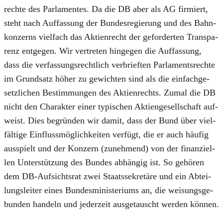
rech­te des Par­la­men­tes. Da die DB aber als AG fir­miert,
steht nach Auf­fas­sung der Bun­des­re­gie­rung und des Bahn­
kon­zerns viel­fach das Akti­en­recht der gefor­der­ten Trans­pa­
renz ent­ge­gen. Wir ver­tre­ten hin­ge­gen die Auf­fas­sung,
dass die ver­fas­sungs­recht­lich ver­brief­ten Par­la­ments­rech­te
im Grund­satz höher zu gewich­ten sind als die ein­fach­ge­
setz­li­chen Bestim­mun­gen des Akti­en­rechts. Zumal die DB
nicht den Cha­rak­ter einer typi­schen Akti­en­ge­sell­schaft auf­
weist. Dies begrün­den wir damit, dass der Bund über viel­
fäl­ti­ge Ein­fluss­mög­lich­kei­ten ver­fügt, die er auch häu­fig
aus­spielt und der Kon­zern (zuneh­mend) von der finan­zi­el­
len Unter­stüt­zung des Bun­des abhän­gig ist. So gehö­ren
dem DB-Auf­sichts­rat zwei Staats­se­kre­tä­re und ein Abtei­
lungs­lei­ter eines Bun­des­mi­nis­te­ri­ums an, die wei­sungs­ge­
bun­den han­deln und jeder­zeit aus­ge­tauscht wer­den kön­nen.