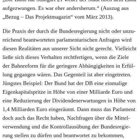
auf­ge­zwun­gen. Es war eher anders­her­um.“ (Aus­zug aus
„Bezug – Das Pro­jekt­ma­ga­zin“ vom März 2013).
Die Pra­xis der durch die Bun­des­re­gie­rung nicht oder unzu­
rei­chend beant­wor­te­ten par­la­men­ta­ri­schen Anfra­gen wird
die­sen Rea­li­tä­ten aus unse­rer Sicht nicht gerecht. Viel­leicht
lie­ße sich die­ses Ver­hal­ten recht­fer­ti­gen, wenn die Zie­le
der Bahn­re­form für die gerin­ge­re Abhän­gig­kei­ten in Erfül­
lung gegan­gen wären. Das Gegen­teil ist aber ein­ge­tre­ten.
Jüngs­tes Bei­spiel: Der Bund hat der DB eine ein­ma­li­ge
Eigen­ka­pi­tal­sprit­ze in Höhe von einer Mil­li­ar­de Euro und
eine Redu­zie­rung der Divi­den­den­er­war­tun­gen in Höhe von
1,4 Mil­li­ar­den Euro ein­ge­räumt. Dann muss das Par­la­ment
doch auch das Recht haben, Nach­fra­gen über die Mit­tel­
ver­wen­dung und die Kon­troll­aus­übung der Bun­des­re­gie­
rung stel­len zu dür­fen und beant­wor­tet zu bekom­men,