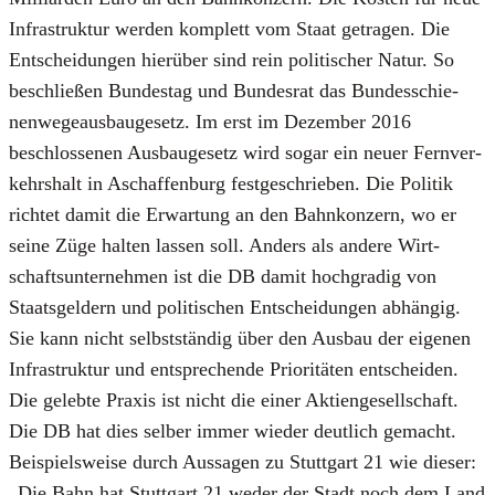
Infra­struk­tur wer­den kom­plett vom Staat getra­gen. Die
Ent­schei­dun­gen hier­über sind rein poli­ti­scher Natur. So
beschlie­ßen Bun­des­tag und Bun­des­rat das Bun­des­schie­
nen­we­ge­aus­bau­ge­setz. Im erst im Dezem­ber 2016
beschlos­se­nen Aus­bau­ge­setz wird sogar ein neu­er Fern­ver­
kehrs­halt in Aschaf­fen­burg fest­ge­schrie­ben. Die Poli­tik
rich­tet damit die Erwar­tung an den Bahn­kon­zern, wo er
sei­ne Züge hal­ten las­sen soll. Anders als ande­re Wirt­
schafts­un­ter­neh­men ist die DB damit hoch­gra­dig von
Staats­gel­dern und poli­ti­schen Ent­schei­dun­gen abhän­gig.
Sie kann nicht selbst­stän­dig über den Aus­bau der eige­nen
Infra­struk­tur und ent­spre­chen­de Prio­ri­tä­ten ent­schei­den.
Die geleb­te Pra­xis ist nicht die einer Akti­en­ge­sell­schaft.
Die DB hat dies sel­ber immer wie­der deut­lich gemacht.
Bei­spiels­wei­se durch Aus­sa­gen zu Stutt­gart 21 wie die­ser:
„Die Bahn hat Stutt­gart 21 weder der Stadt noch dem Land