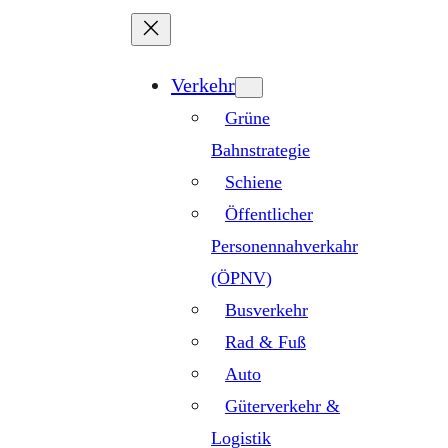
Zum
Inhalt
springen
Verkehr
Grüne
Bahnstrategie
Schiene
Öffentlicher
Personennahverkahr
(ÖPNV)
Busverkehr
Rad & Fuß
Auto
Güterverkehr &
Logistik