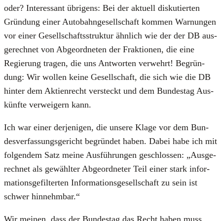
oder? Inter­es­sant übri­gens: Bei der aktu­ell dis­ku­tier­ten
Grün­dung einer Auto­bahn­ge­sell­schaft kom­men War­nun­gen
vor einer Gesell­schafts­struk­tur ähn­lich wie der der DB aus­
ge­rech­net von Abge­ord­ne­ten der Frak­tio­nen, die eine
Regie­rung tra­gen, die uns Ant­wor­ten ver­wehrt! Begrün­
dung: Wir wol­len kei­ne Gesell­schaft, die sich wie die DB
hin­ter dem Akti­en­recht ver­steckt und dem Bun­des­tag Aus­
künf­te ver­wei­gern kann.
Ich war einer der­je­ni­gen, die unse­re Kla­ge vor dem Bun­
des­ver­fas­sungs­ge­richt begrün­det haben. Dabei habe ich mit
fol­gen­dem Satz mei­ne Aus­füh­run­gen geschlos­sen: „Aus­ge­
rech­net als gewähl­ter Abge­ord­ne­ter Teil einer stark infor­
ma­ti­ons­ge­fil­ter­ten Infor­ma­ti­ons­ge­sell­schaft zu sein ist
schwer hin­nehm­bar.“
Wir mei­nen, dass der Bun­des­tag das Recht haben muss,