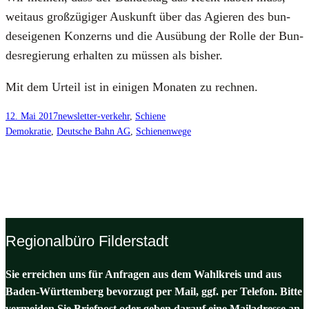
weit­aus groß­zü­gi­ger Aus­kunft über das Agie­ren des bun­
des­ei­ge­nen Kon­zerns und die Aus­übung der Rol­le der Bun­
des­re­gie­rung erhal­ten zu müs­sen als bis­her.
Mit dem Urteil ist in eini­gen Mona­ten zu rech­nen.
12. Mai 2017
newsletter-verkehr
, 
Schiene
Demokratie
, 
Deutsche Bahn AG
, 
Schienenwege
Regionalbüro Filderstadt
Sie erreichen uns für Anfragen aus dem Wahlkreis und aus
Baden-Württemberg bevorzugt per Mail, ggf. per Telefon. Bitte
vermeiden Sie Briefpost oder geben darauf eine Mailadresse an,