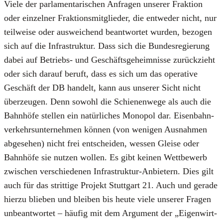
Vie­le der par­la­men­ta­ri­schen Anfra­gen unse­rer Frak­ti­on
oder ein­zel­ner Frak­ti­ons­mit­glie­der, die ent­we­der nicht, nur
teil­wei­se oder aus­wei­chend beant­wor­tet wur­den, bezo­gen
sich auf die Infra­struk­tur. Dass sich die Bun­des­re­gie­rung
dabei auf Betriebs- und Geschäfts­ge­heim­nis­se zurück­zieht
oder sich dar­auf beruft, dass es sich um das ope­ra­ti­ve
Geschäft der DB han­delt, kann aus unse­rer Sicht nicht
über­zeu­gen. Denn sowohl die Schie­nen­we­ge als auch die
Bahn­hö­fe stel­len ein natür­li­ches Mono­pol dar. Eisen­bahn­
ver­kehrs­un­ter­neh­men kön­nen (von weni­gen Aus­nah­men
abge­se­hen) nicht frei ent­schei­den, wes­sen Glei­se oder
Bahn­hö­fe sie nut­zen wol­len. Es gibt kei­nen Wett­be­werb
zwi­schen ver­schie­de­nen Infra­struk­tur-Anbie­tern. Dies gilt
auch für das strit­ti­ge Pro­jekt Stutt­gart 21. Auch und gera­de
hier­zu blie­ben und blei­ben bis heu­te vie­le unse­rer Fra­gen
unbe­ant­wor­tet – häu­fig mit dem Argu­ment der „Eigen­wirt­