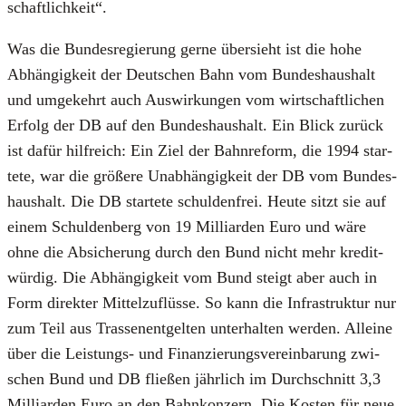
schaft­lich­keit“.
Was die Bun­des­re­gie­rung ger­ne über­sieht ist die hohe
Abhän­gig­keit der Deut­schen Bahn vom Bun­des­haus­halt
und umge­kehrt auch Aus­wir­kun­gen vom wirt­schaft­li­chen
Erfolg der DB auf den Bun­des­haus­halt. Ein Blick zurück
ist dafür hilf­reich: Ein Ziel der Bahn­re­form, die 1994 star­
te­te, war die grö­ße­re Unab­hän­gig­keit der DB vom Bun­des­
haus­halt. Die DB star­te­te schul­den­frei. Heu­te sitzt sie auf
einem Schul­den­berg von 19 Mil­li­ar­den Euro und wäre
ohne die Absi­che­rung durch den Bund nicht mehr kre­dit­
wür­dig. Die Abhän­gig­keit vom Bund steigt aber auch in
Form direk­ter Mit­tel­zu­flüs­se. So kann die Infra­struk­tur nur
zum Teil aus Tras­sen­ent­gel­ten unter­hal­ten wer­den. Allei­ne
über die Leis­tungs- und Finan­zie­rungs­ver­ein­ba­rung zwi­
schen Bund und DB flie­ßen jähr­lich im Durch­schnitt 3,3
Mil­li­ar­den Euro an den Bahn­kon­zern. Die Kos­ten für neue