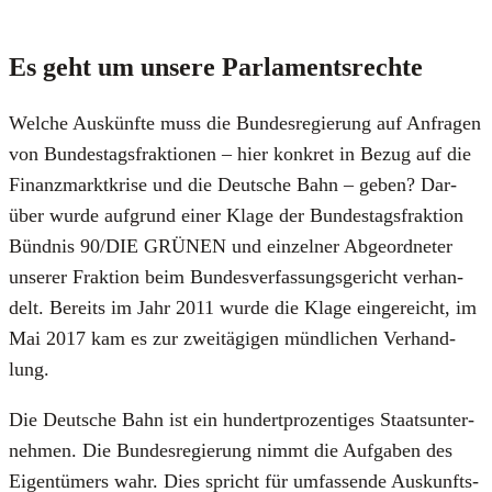
Es geht um unse­re Par­la­ments­rech­te
Wel­che Aus­künf­te muss die Bun­des­re­gie­rung auf Anfra­gen
von Bun­des­tags­frak­tio­nen – hier kon­kret in Bezug auf die
Finanz­markt­kri­se und die Deut­sche Bahn – geben? Dar­
über wur­de auf­grund einer Kla­ge der Bun­des­tags­frak­ti­on
Bünd­nis 90/DIE GRÜNEN und ein­zel­ner Abge­ord­ne­ter
unse­rer Frak­ti­on beim Bun­des­ver­fas­sungs­ge­richt ver­han­
delt. Bereits im Jahr 2011 wur­de die Kla­ge ein­ge­reicht, im
Mai 2017 kam es zur zwei­tä­gi­gen münd­li­chen Ver­hand­
lung.
Die Deut­sche Bahn ist ein hun­dert­pro­zen­ti­ges Staats­un­ter­
neh­men. Die Bun­des­re­gie­rung nimmt die Auf­ga­ben des
Eigen­tü­mers wahr. Dies spricht für umfas­sen­de Aus­kunfts­