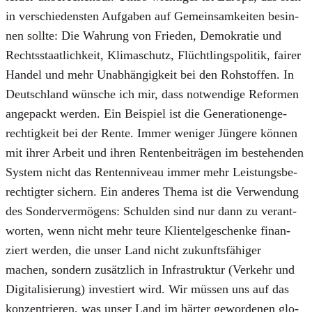
in ver­schie­dens­ten Auf­ga­ben auf Gemein­sam­kei­ten besin­
nen soll­te: Die Wah­rung von Frie­den, Demo­kra­tie und
Rechts­staat­lich­keit, Kli­ma­schutz, Flücht­lings­po­li­tik, fai­rer
Han­del und mehr Unab­hän­gig­keit bei den Roh­stof­fen. In
Deutsch­land wün­sche ich mir, dass not­wen­di­ge Refor­men
ange­packt wer­den. Ein Bei­spiel ist die Gene­ra­tio­nen­ge­
rech­tig­keit bei der Ren­te. Immer weni­ger Jün­ge­re kön­nen
mit ihrer Arbeit und ihren Ren­ten­bei­trä­gen im bestehen­den
Sys­tem nicht das Ren­ten­ni­veau immer mehr Leis­tungs­be­
rech­tig­ter sichern. Ein ande­res The­ma ist die Ver­wen­dung
des Son­der­ver­mö­gens: Schul­den sind nur dann zu ver­ant­
wor­ten, wenn nicht mehr teu­re Kli­en­tel­ge­schen­ke finan­
ziert wer­den, die unser Land nicht zukunfts­fä­hi­ger
machen, son­dern zusätz­lich in Infra­struk­tur (Ver­kehr und
Digi­ta­li­sie­rung) inves­tiert wird. Wir müs­sen uns auf das
kon­zen­trie­ren, was unser Land im här­ter gewor­de­nen glo­