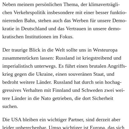
Neben mei­nem per­sön­li­chen The­ma, der kli­ma­ver­träg­li­
chen Ver­kehrs­po­li­tik ins­be­son­de­re mit einer bes­ser funk­tio­
nie­ren­den Bahn, ste­hen auch das Wer­ben für unse­re Demo­
kra­tie in Deutsch­land und das Ver­trau­en in unse­re demo­
kra­ti­schen Insti­tu­tio­nen im Fokus.
Der trau­ri­ge Blick in die Welt soll­te uns in West­eu­ro­pa
zusam­men­rü­cken las­sen: Russ­land ist kriegs­trei­bend und
impe­ria­lis­tisch unter­wegs. Es führt einen bru­ta­len Angriffs­
krieg gegen die Ukrai­ne, einen sou­ve­rä­nen Staat, und
bedroht wei­te­re Län­der. Russ­land hat durch sein hoch­ag­
gres­si­ves Ver­hal­ten mit Finn­land und Schwe­den zwei wei­
te­re Län­der in die Nato getrie­ben, die dort Sicher­heit
suchen.
Die USA blei­ben ein wich­ti­ger Part­ner, sind der­zeit aber
lei­der unbe­re­chen­bar. Umso wich­ti­ger ist Euro­pa, das sich