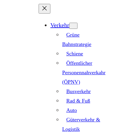
Zum
Inhalt
springen
Verkehr
Grüne
Bahnstrategie
Schiene
Öffentlicher
Personennahverkahr
(ÖPNV)
Busverkehr
Rad & Fuß
Auto
Güterverkehr &
Logistik