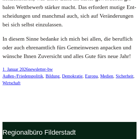
ba­len Wett­be­werb stär­ker macht. Das erfor­dert muti­ge Ent­
schei­dun­gen und manch­mal auch, sich auf Ver­än­de­run­gen
bei sich selbst ein­zu­las­sen.
In die­sem Sin­ne bedan­ke ich mich bei allen, die beruf­lich
oder auch ehren­amt­lich fürs Gemein­we­sen anpa­cken und
wün­sche Ihnen Zuver­sicht und alles Gute fürs neue Jahr!
1. Januar 2026
newsletter-bw
Außen-/Friedenspolitik
, 
Bildung
, 
Demokratie
, 
Europa
, 
Medien
, 
Sicherheit
, 
Wirtschaft
Regionalbüro Filderstadt