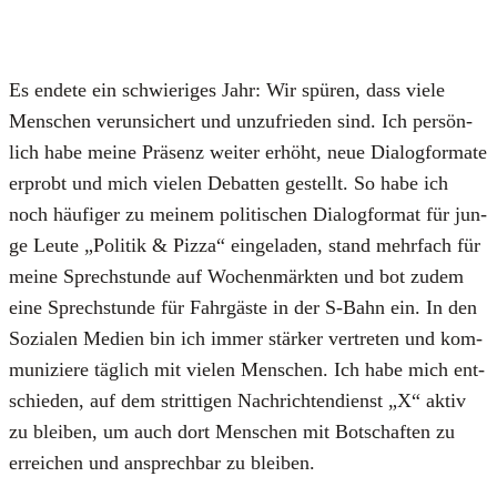
Es ende­te ein schwie­ri­ges Jahr: Wir spü­ren, dass vie­le
Men­schen ver­un­si­chert und unzu­frie­den sind. Ich per­sön­
lich habe mei­ne Prä­senz wei­ter erhöht, neue Dia­log­for­ma­te
erprobt und mich vie­len Debat­ten gestellt. So habe ich
noch häu­fi­ger zu mei­nem poli­ti­schen Dia­log­for­mat für jun­
ge Leu­te „Poli­tik & Piz­za“ ein­ge­la­den, stand mehr­fach für
mei­ne Sprech­stun­de auf Wochen­märk­ten und bot zudem
eine Sprech­stun­de für Fahr­gäs­te in der S‑Bahn ein. In den
Sozia­len Medi­en bin ich immer stär­ker ver­tre­ten und kom­
mu­ni­zie­re täg­lich mit vie­len Men­schen. Ich habe mich ent­
schie­den, auf dem strit­ti­gen Nach­rich­ten­dienst „X“ aktiv
zu blei­ben, um auch dort Men­schen mit Bot­schaf­ten zu
errei­chen und ansprech­bar zu blei­ben.