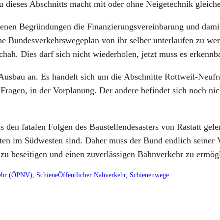
au die­ses Abschnitts macht mit oder ohne Nei­ge­tech­nik glei­ch
be­nen Begrün­dun­gen die Finan­zie­rungs­ver­ein­ba­rung und da
ne Bun­des­ver­kehrs­we­ge­plan von ihr sel­ber unter­lau­fen zu 
hah. Dies darf sich nicht wie­der­ho­len, jetzt muss es erkenn­ba
Aus­bau an. Es han­delt sich um die Abschnit­te Rott­weil-Neu­f­
e Fra­gen, in der Vor­pla­nung. Der ande­re befin­det sich noch ni
 den fata­len Fol­gen des Bau­stel­len­de­sas­ters von Ras­tatt g
i­tä­ten im Süd­wes­ten sind. Daher muss der Bund end­lich sei­ne
zu besei­ti­gen und einen zuver­läs­si­gen Bahn­ver­kehr zu ermög­l
kehr (ÖPNV)
, 
Schiene
Öffentlicher Nahverkehr
, 
Schienenwege