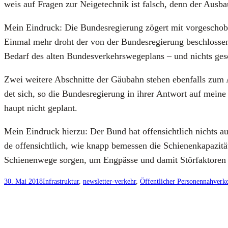
weis auf Fra­gen zur Nei­ge­tech­nik ist falsch, denn der Aus­b
Mein Ein­druck: Die Bun­des­re­gie­rung zögert mit vor­ge­scho­
Ein­mal mehr droht der von der Bun­des­re­gie­rung beschlos­se­
Bedarf des alten Bun­des­ver­kehrs­we­ge­plans – und nichts gesc
Zwei wei­te­re Abschnit­te der Gäu­bahn ste­hen eben­falls zum 
det sich, so die Bun­des­re­gie­rung in ihrer Ant­wort auf mei­n
haupt nicht geplant.
Mein Ein­druck hier­zu: Der Bund hat offen­sicht­lich nichts aus
de offen­sicht­lich, wie knapp bemes­sen die Schie­nen­ka­pa­z
Schie­nen­we­ge sor­gen, um Eng­päs­se und damit Stör­fak­to­ren 
30. Mai 2018
Infrastruktur
, 
newsletter-verkehr
, 
Öffentlicher Personennahver