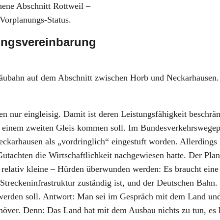
he­ne Abschnitt Rott­weil –
 Vor­pla­nungs-Sta­tus.
ungsvereinbarung
­bahn auf dem Abschnitt zwi­schen Horb und Neckar­hau­sen. Doch
 nur ein­glei­sig. Damit ist deren Leis­tungs­fä­hig­keit beschränkt,
l zu einem zwei­ten Gleis kom­men soll. Im Bun­des­ver­kehrs­we­g
r­hau­sen als „vor­dring­lich“ ein­ge­stuft wor­den. Aller­dings 
h­ten die Wirt­schaft­lich­keit nach­ge­wie­sen hat­te. Der Plan­
h rela­tiv klei­ne – Hür­den über­wun­den wer­den: Es braucht ei
tre­cken­in­fra­struk­tur zustän­dig ist, und der Deut­schen Bahn. L
­net wer­den soll. Ant­wort: Man sei im Gespräch mit dem Land 
s­ma­nö­ver. Denn: Das Land hat mit dem Aus­bau nichts zu tun, 