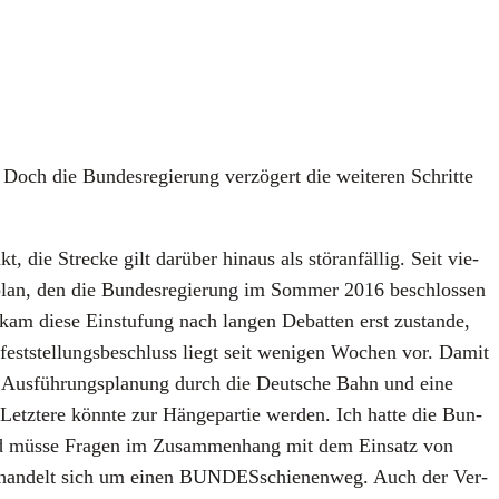
 die Bun­des­re­gie­rung ver­zö­gert die wei­te­ren Schrit­te
 die Stre­cke gilt dar­über hin­aus als stör­an­fäl­lig. Seit vie­
e­plan, den die Bun­des­re­gie­rung im Som­mer 2016 beschlos­sen
kam die­se Ein­stu­fung nach lan­gen Debat­ten erst zustan­de,
fest­stel­lungs­be­schluss liegt seit weni­gen Wochen vor. Damit
ne Aus­füh­rungs­pla­nung durch die Deut­sche Bahn und eine
etz­te­re könn­te zur Hän­ge­par­tie wer­den. Ich hat­te die Bun­
und müs­se Fra­gen im Zusam­men­hang mit dem Ein­satz von
es han­delt sich um einen BUN­DES­schie­nen­weg. Auch der Ver­