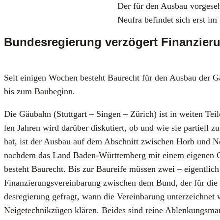
Der für den Aus­bau vor­ge­se­
Neu­f­ra befin­det sich erst im
Bundesregierung verzögert Finanzier
Seit eini­gen Wochen besteht Bau­recht für den Aus­bau der Gäu
bis zum Bau­be­ginn.
Die Gäu­bahn (Stutt­gart – Sin­gen – Zürich) ist in wei­ten Tei­len
len Jah­ren wird dar­über dis­ku­tiert, ob und wie sie par­ti­el
hat, ist der Aus­bau auf dem Abschnitt zwi­schen Horb und Necka
nach­dem das Land Baden-Würt­tem­berg mit einem eige­nen Gut­ac
besteht Bau­recht. Bis zur Bau­rei­fe müs­sen zwei – eigent­lic
Finan­zie­rungs­ver­ein­ba­rung zwi­schen dem Bund, der für die S
des­re­gie­rung gefragt, wann die Ver­ein­ba­rung unter­zeich
Nei­ge­tech­nik­zü­gen klä­ren. Bei­des sind rei­ne Ablen­kung