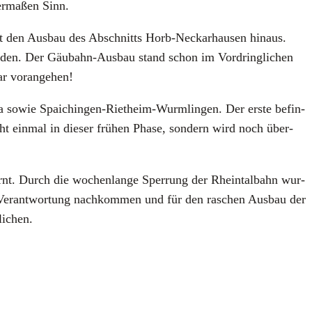
er­ma­ßen Sinn.
mit den Aus­bau des Abschnitts Horb-Neckar­hau­sen hin­aus.
wer­den. Der Gäu­bahn-Aus­bau stand schon im Vor­dring­li­chen
r vor­an­ge­hen!
ra sowie Spai­chin­gen-Riet­heim-Wurm­lin­gen. Der ers­te befin­
cht ein­mal in die­ser frü­hen Pha­se, son­dern wird noch über­
elernt. Durch die wochen­lan­ge Sper­rung der Rhein­tal­bahn wur­
r Ver­ant­wor­tung nach­kom­men und für den raschen Aus­bau der
i­chen.