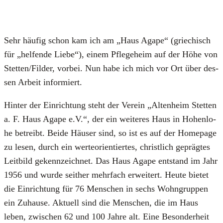
Sehr häu­fig schon kam ich am „Haus Aga­pe“ (grie­chisch
für „hel­fen­de Lie­be“), einem Pfle­ge­heim auf der Höhe von
Stetten/Filder, vor­bei. Nun habe ich mich vor Ort über des­
sen Arbeit infor­miert.
Hin­ter der Ein­rich­tung steht der Ver­ein „Alten­heim Stet­ten
a. F. Haus Aga­pe e.V.“, der ein wei­te­res Haus in Hohen­lo­
he betreibt. Bei­de Häu­ser sind, so ist es auf der Home­page
zu lesen, durch ein wer­te­ori­en­tier­tes, christ­lich gepräg­tes
Leit­bild gekenn­zeich­net. Das Haus Aga­pe ent­stand im Jahr
1956 und wur­de seit­her mehr­fach erwei­tert. Heu­te bie­tet
die Ein­rich­tung für 76 Men­schen in sechs Wohn­grup­pen
ein Zuhau­se. Aktu­ell sind die Men­schen, die im Haus
leben, zwi­schen 62 und 100 Jah­re alt. Eine Beson­der­heit