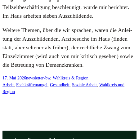
Teil­zeit­be­schäf­ti­gung beschleu­nigt, wur­de mir berich­tet.
Im Haus arbei­ten sie­ben Aus­zu­bil­den­de.
Wei­te­re The­men, über die wir spra­chen, waren die Anlei­
tung der Aus­zu­bil­den­den, Arzt­be­su­che im Haus (fin­den
statt, aber sel­te­ner als frü­her), der recht­li­che Zwang zum
Ein­zel­zim­mer (wird auch von mir kri­tisch gese­hen) sowie
die Betreu­ung von Demenz­kran­ken.
17. Mai 2026
newsletter-bw
, 
Wahlkreis & Region
Arbeit
, 
Fachkräftemangel
, 
Gesundheit
, 
Soziale Arbeit
, 
Wahlkreis und
Region