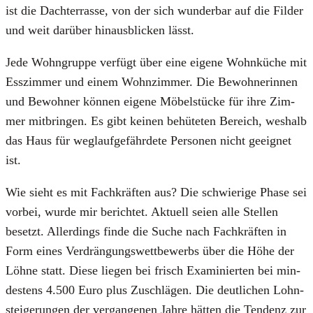
ist die Dach­ter­ras­se, von der sich wun­der­bar auf die Fil­der
und weit dar­über hin­aus­bli­cken lässt.
Jede Wohn­grup­pe ver­fügt über eine eige­ne Wohn­kü­che mit
Ess­zim­mer und einem Wohn­zim­mer. Die Bewoh­ne­rin­nen
und Bewoh­ner kön­nen eige­ne Möbel­stü­cke für ihre Zim­
mer mit­brin­gen. Es gibt kei­nen behü­te­ten Bereich, wes­halb
das Haus für weg­lauf­ge­fähr­de­te Per­so­nen nicht geeig­net
ist.
Wie sieht es mit Fach­kräf­ten aus? Die schwie­ri­ge Pha­se sei
vor­bei, wur­de mir berich­tet. Aktu­ell sei­en alle Stel­len
besetzt. Aller­dings fin­de die Suche nach Fach­kräf­ten in
Form eines Ver­drän­gungs­wett­be­werbs über die Höhe der
Löh­ne statt. Die­se lie­gen bei frisch Exami­nier­ten bei min­
des­tens 4.500 Euro plus Zuschlä­gen. Die deut­li­chen Lohn­
stei­ge­run­gen der ver­gan­ge­nen Jah­re hät­ten die Ten­denz zur