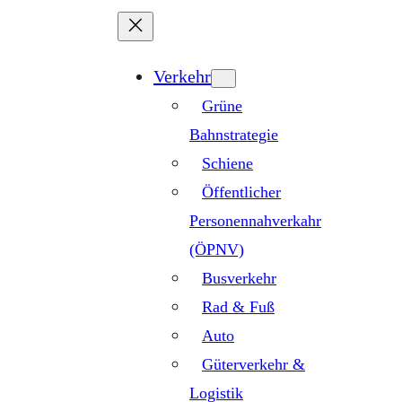
Zum
Inhalt
springen
Verkehr
Grüne
Bahnstrategie
Schiene
Öffentlicher
Personennahverkahr
(ÖPNV)
Busverkehr
Rad & Fuß
Auto
Güterverkehr &
Logistik