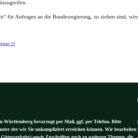
n­zu­grei­fen.
“ für Anfra­gen an die Bun­des­re­gie­rung, zu zie­hen sind, wird b
ttgart 21
-Württemberg bevorzugt per Mail, ggf. per Telefon. Bitte
unter der wir Sie unkompliziert erreichen können. Wir bearbeiten
 Güterverkehr) sowie Zuschriften auch zu weiteren Themen, die