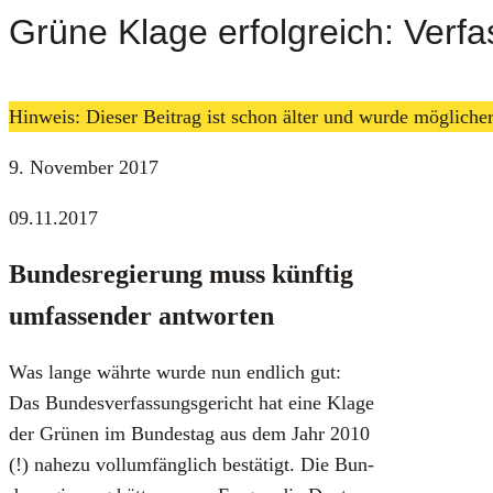
Grüne Klage erfolgreich: Verf
Hinweis: Dieser Beitrag ist schon älter und wurde möglich
9. November 2017
09.11.2017
Bun­des­re­gie­rung muss künf­tig
umfas­sen­der ant­wor­ten
Was lan­ge währ­te wur­de nun end­lich gut:
Das Bun­des­ver­fas­sungs­ge­richt hat eine Kla­ge
der Grü­nen im Bun­des­tag aus
dem Jahr 2010
(!) nahe­zu voll­um­fäng­lich bestä­tigt. Die Bun­