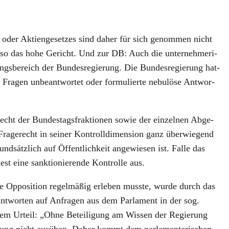
zes oder Akti­en­ge­set­zes sind daher für sich genom­men nicht
n, so das hohe Gericht. Und zur DB: Auch die unter­neh­me­ri­
s­be­reich der Bun­des­re­gie­rung. Die Bun­des­re­gie­rung hat­
ra­gen unbe­ant­wor­tet oder for­mu­lier­te nebu­lö­se Ant­wor­
­recht der Bun­des­tags­frak­tio­nen sowie der ein­zel­nen Abge­
 Fra­ge­recht in sei­ner Kon­troll­di­men­si­on ganz über­wie­gend
nd­sätz­lich auf Öffent­lich­keit ange­wie­sen ist. Fal­le das
st eine sank­tio­nie­ren­de Kon­trol­le aus.
ie Oppo­si­ti­on regel­mä­ßig erle­ben muss­te, wur­de durch das
nt­wor­ten auf Anfra­gen aus dem Par­la­ment in der sog.
dem Urteil: „Ohne Betei­li­gung am Wis­sen der Regie­rung