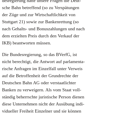
des­re­gie­rung hät­te unse­re Fra­gen die Deut­
sche Bahn betref­fend (so zu Ver­spä­tun­gen
der Züge und zur Wirt­schaft­lich­keit von
Stutt­gart 21) sowie zur Ban­ken­ret­tung (so
nach Gehalts- und Bonus­zah­lun­gen und nach
dem erziel­ten Preis durch den Ver­kauf der
IKB) beant­wor­ten müs­sen.
Die Bun­des­re­gie­rung, so das BVerfG, ist
nicht berech­tigt, die Ant­wort auf par­la­men­ta­
ri­sche Anfra­gen im Ein­zel­fall unter Ver­weis
auf die Betrof­fen­heit der Grund­rech­te der
Deut­schen Bahn AG oder ver­staat­lich­ter
Ban­ken zu ver­wei­gern. Als vom Staat voll­
stän­dig beherrsch­te juris­ti­sche Per­son die­nen
die­se Unter­neh­men nicht der Aus­übung indi­
vi­du­el­ler Frei­heit Ein­zel­ner und sie kön­nen