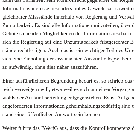
kann das Par­la­ment sein Kon­troll­recht gegen­über der Regie
Infor­ma­ti­ons­in­ter­es­se beson­ders hohes Gewicht zu, soweit 
gleich­ba­rer Miss­stän­de inner­halb von Regie­rung und Ver­wal­
Zumut­bar­keit. Es sind alle Infor­ma­tio­nen mit­zu­tei­len, üb
Gebo­te ste­hen­den Mög­lich­kei­ten der Infor­ma­ti­ons­be­schaf
sich die Regie­rung auf eine Unzu­mut­bar­keit frist­ge­rech­ter
stän­de recht­fer­ti­gen. Auch das ist ein wich­ti­ger Teil des Urt
sich eine Ein­ho­lung der erwünsch­ten Aus­künf­te bspw. bei der
zu auf­wän­dig, ohne dies näher aus­zu­füh­ren.
Einer aus­führ­li­che­ren Begrün­dung bedarf es, so schrieb das 
reich ver­wei­gern will, etwa weil es sich um einen Vor­gang aus
wohls der Aus­kunfts­er­tei­lung ent­ge­gen­ste­hen. Es ist Auf­ga
ange­for­der­ten Infor­ma­tio­nen geheim­hal­tungs­be­dürf­tig 
stand einer öffent­li­chen Ant­wort sein kön­nen.
Wei­ter führ­te das BVerfG aus, dass die Kon­troll­kom­pe­tenz de