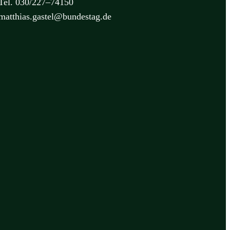
Tel. 030/227–74150
matthias.gastel@bundestag.de