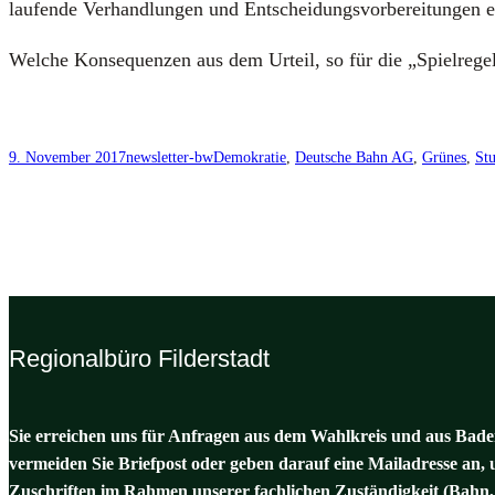
lau­fen­de Ver­hand­lun­gen und Ent­schei­dungs­vor­be­rei­tun­gen ei
Wel­che Kon­se­quen­zen aus dem Urteil, so für die „Spiel­re­geln
9. November 2017
newsletter-bw
Demokratie
, 
Deutsche Bahn AG
, 
Grünes
, 
Stu
Regionalbüro Filderstadt
Sie erreichen uns für Anfragen aus dem Wahlkreis und aus Baden
vermeiden Sie Briefpost oder geben darauf eine Mailadresse an, 
Zuschriften im Rahmen unserer fachlichen Zuständigkeit (Bahn,