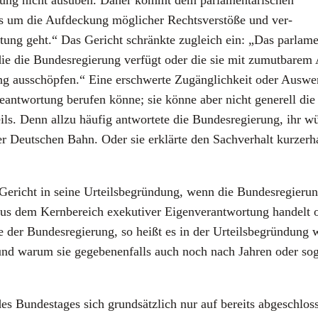
­rung nicht aus­üben. Daher kommt dem par­la­men­ta­ri­schen
es um die Auf­de­ckung mög­li­cher Rechts­ver­stö­ße und ver­
tung geht.“ Das Gericht schränk­te zugleich ein: „Das par­la­men­t
er die die Bun­des­re­gie­rung ver­fügt oder die sie mit zumut­ba­r
­fung aus­schöp­fen.“ Eine erschwer­te Zugäng­lich­keit oder Aus­we
 Beant­wor­tung beru­fen kön­ne; sie kön­ne aber nicht gene­rell d
eils. Denn all­zu häu­fig ant­wor­te­te die Bun­des­re­gie­rung, ihr 
 Deut­schen Bahn. Oder sie erklär­te den Sach­ver­halt kur­zer­ha
Gericht in sei­ne Urteils­be­grün­dung, wenn die Bun­des­re­gie­r
 dem Kern­be­reich exe­ku­ti­ver Eigen­ver­ant­wor­tung han­delt o
­be der Bun­des­re­gie­rung, so heißt es in der Urteils­be­grün­dung 
sind und war­um sie gege­be­nen­falls auch noch nach Jah­ren oder
s Bun­des­ta­ges sich grund­sätz­lich nur auf bereits abge­schlos­s