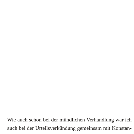
Wie auch schon bei der münd­li­chen Ver­hand­lung war ich
auch bei der Urteils­ver­kün­dung gemein­sam mit Kon­stan­