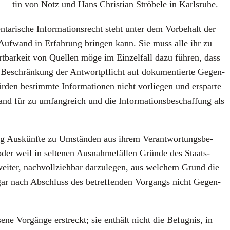
tin von Notz und Hans Chris­ti­an Strö­be­le in Karls­ru­he.
a­ri­sche Infor­ma­ti­ons­recht steht unter dem Vor­be­halt der
em Auf­wand in Erfah­rung brin­gen kann. Sie muss alle ihr zu
rt­bar­keit von Quel­len möge im Ein­zel­fall dazu füh­ren, dass
ie Beschrän­kung der Ant­wort­pflicht auf doku­men­tier­te Gegen­
wür­den bestimm­te Infor­ma­tio­nen nicht vor­lie­gen und erspar­te
nd für zu umfang­reich und die Infor­ma­ti­ons­be­schaf­fung als
ung Aus­künf­te zu Umstän­den aus ihrem Ver­ant­wor­tungs­be­
der weil in sel­te­nen Aus­nah­me­fäl­len Grün­de des Staats­
wei­ter, nach­voll­zieh­bar dar­zu­le­gen, aus wel­chem Grund die
 sogar nach Abschluss des betref­fen­den Vor­gangs nicht Gegen­
e­ne Vor­gän­ge erstreckt; sie ent­hält nicht die Befug­nis, in