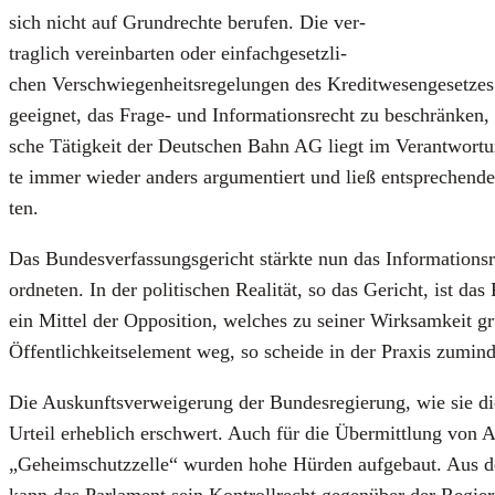
sich nicht auf Grund­rech­te beru­fen. Die ver­
trag­lich ver­ein­bar­ten oder ein­fach­ge­setz­li­
chen Ver­schwie­gen­heits­re­ge­lun­gen des Kre­dit­we­sen­ge­set­
geeig­net, das Fra­ge- und Infor­ma­ti­ons­recht zu beschrän­ke
sche Tätig­keit der Deut­schen Bahn AG liegt im Ver­ant­wor­tung
te immer wie­der anders argu­men­tiert und ließ ent­spre­chen­de F
ten.
Das Bun­des­ver­fas­sungs­ge­richt stärk­te nun das Infor­ma­ti­ons
ord­ne­ten. In der poli­ti­schen Rea­li­tät, so das Gericht, ist das
ein Mit­tel der Oppo­si­ti­on, wel­ches zu sei­ner Wirk­sam­keit gru
Öffent­lich­keits­ele­ment weg, so schei­de in der Pra­xis zumin­de
Die Aus­kunfts­ver­wei­ge­rung der Bun­des­re­gie­rung, wie sie d
Urteil erheb­lich erschwert. Auch für die Über­mitt­lung von A
„Geheim­schutz­zel­le“ wur­den hohe Hür­den auf­ge­baut. Aus 