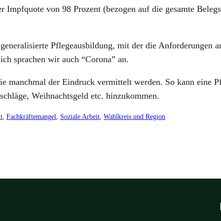
einer Impf­quo­te von 98 Pro­zent (bezo­gen auf die gesam­te Bele
.
ra­li­sier­te Pfle­ge­aus­bil­dung, mit der die Anfor­de­run­gen 
­lich spra­chen wir auch “Coro­na” an.
wie manch­mal der Ein­druck ver­mit­telt wer­den. So kann eine P
lä­ge, Weih­nachts­geld etc. hin­zu­kom­men.
t
, 
Fachkräftemangel
, 
Soziale Arbeit
, 
Wahlkreis und Region