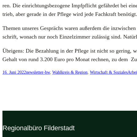
ren. Die ein­rich­tungs­be­zo­ge­ne Impf­pflicht gefähr­det bei 
trieb, aber gera­de in der Pfle­ge wird jede Fach­kraft benö­tigt
The­men unse­res Gesprächs waren außer­dem die inzwi­schen gene­
schrift, wonach nur noch Ein­zel­zim­mer zuläs­sig sind. Natür
Übri­gens: Die Bezah­lung in der Pfle­ge ist nicht so gering, 
Gehalt von rund 3.200 Euro pro Monat rech­nen, zu dem Zusch
16. Juni 2022
newsletter-bw
, 
Wahlkreis & Region
, 
Wirtschaft & Soziales
Arbei
Regionalbüro Filderstadt