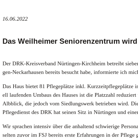
16.06.2022
Das W
eilheimer Seniorenzentrum wir
Der DRK-Kreis­ver­band Nür­tin­gen-Kirch­heim betreibt sie­ben
gen-Neckar­hau­sen bereits besucht habe, infor­mier­te ich mi
Das Haus bie­tet 81 Pfle­ge­plät­ze inkl. Kurz­zeit­pfle­ge­plät­
ell lau­fen­den Umbaus des Hau­ses ist die Platz­zahl redu­ziert
Alb­blick, die jedoch vom Sied­lungs­werk betrie­ben wird. Die
Pfle­ge­dienst des DRK hat sei­nen Sitz in Nür­tin­gen und einen
Wir spra­chen inten­siv über die anhal­tend schwie­ri­ge Per­so­nal
sel­ten zuvor im FSJ bereits ers­te Erfah­run­gen in der Pfle­ge g