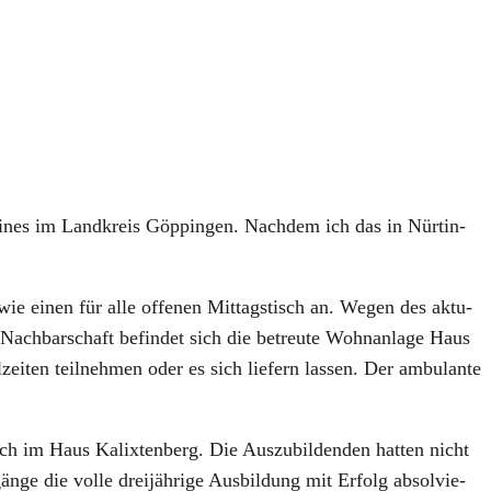
eines im Land­kreis Göp­pin­gen. Nach­dem ich das in Nür­tin­
 sowie einen für alle offe­nen Mit­tags­tisch an. Wegen des aktu­
Nach­bar­schaft befin­det sich die betreu­te Wohn­an­la­ge Haus
ten teil­neh­men oder es sich lie­fern las­sen. Der ambu­lan­te
 auch im Haus Kalix­ten­berg. Die Aus­zu­bil­den­den hat­ten nicht
­ge die vol­le drei­jäh­ri­ge Aus­bil­dung mit Erfolg absol­vie­