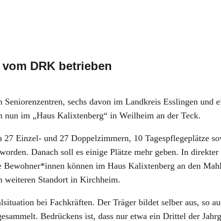
d vom DRK betrieben
 Senio­ren­zen­tren, sechs davon im Land­kreis Ess­lin­gen und 
ch nun im „Haus Kalix­ten­berg“ in Weil­heim an der Teck.
ze in 27 Ein­zel- und 27 Dop­pel­zim­mern, 10 Tages­pfle­ge­plät­ze
 wor­den. Danach soll es eini­ge Plät­ze mehr geben. In direk­ter 
 Bewohner*innen kön­nen im Haus Kalix­ten­berg an den Mahl­zei­
 wei­te­ren Stand­ort in Kirch­heim.
­si­tua­ti­on bei Fach­kräf­ten. Der Trä­ger bil­det sel­ber aus, so
esam­melt. Bedrü­ckens ist, dass nur etwa ein Drit­tel der Jahr­gän