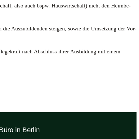
g­schaft, also auch bspw. Haus­wirt­schaft) nicht den Heim­be­
an die Aus­zu­bil­den­den stei­gen, sowie die Umset­zung der Vor­
fle­ge­kraft nach Abschluss ihrer Aus­bil­dung mit einem
Büro in Berlin