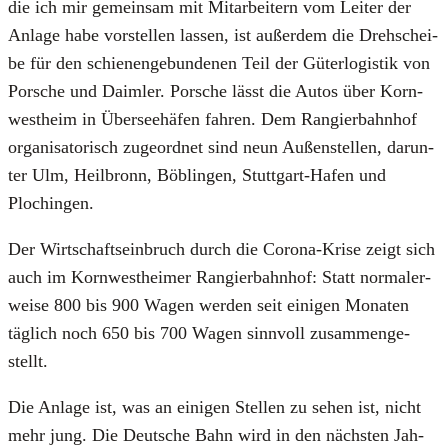
die ich mir gemein­sam mit Mit­ar­bei­tern vom Lei­ter der
Anla­ge habe vor­stel­len las­sen, ist außer­dem die Dreh­schei­
be für den schie­nen­ge­bun­de­nen Teil der Güter­lo­gis­tik von
Por­sche und Daim­ler. Por­sche lässt die Autos über Korn­
west­heim in Über­see­hä­fen fah­ren. Dem Ran­gier­bahn­hof
orga­ni­sa­to­risch zuge­ord­net sind neun Außen­stel­len, dar­un­
ter Ulm, Heil­bronn, Böb­lin­gen, Stutt­gart-Hafen und
Plochin­gen.
Der Wirt­schafts­ein­bruch durch die Coro­na-Kri­se zeigt sich
auch im Korn­west­hei­mer Ran­gier­bahn­hof: Statt nor­ma­ler­
wei­se 800 bis 900 Wagen wer­den seit eini­gen Mona­ten
täg­lich noch 650 bis 700 Wagen sinn­voll zusam­men­ge­
stellt.
Die Anla­ge ist, was an eini­gen Stel­len zu sehen ist, nicht
mehr jung. Die Deut­sche Bahn wird in den nächs­ten Jah­