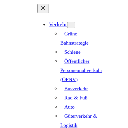
Zum
Inhalt
springen
Verkehr
Grüne
Bahnstrategie
Schiene
Öffentlicher
Personennahverkahr
(ÖPNV)
Busverkehr
Rad & Fuß
Auto
Güterverkehr &
Logistik