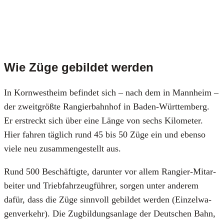
Wie Züge gebildet werden
In Korn­west­heim befin­det sich – nach dem in Mann­heim –
der zweit­größ­te Ran­gier­bahn­hof in Baden-Würt­tem­berg.
Er erstreckt sich über eine Län­ge von sechs Kilo­me­ter.
Hier fah­ren täg­lich rund 45 bis 50 Züge ein und eben­so
vie­le neu zusam­men­ge­stellt aus.
Rund 500 Beschäf­tig­te, dar­un­ter vor allem Ran­gier-Mit­ar­
bei­ter und Trieb­fahr­zeug­füh­rer, sor­gen unter ande­rem
dafür, dass die Züge sinn­voll gebil­det wer­den (Ein­zel­wa­
gen­ver­kehr). Die Zug­bil­dungs­an­la­ge der Deut­schen Bahn,