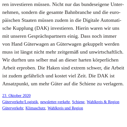
ren inves­tie­ren müs­sen. Nicht nur das bun­des­ei­ge­ne Unter­
neh­men, son­dern die gesam­te Bahn­bran­che und die euro­
päi­schen Staa­ten müs­sen zudem in die Digi­ta­le Auto­ma­ti­
sche Kupp­lung (DAK) inves­tie­ren. Hier­in waren wir uns
mit unse­ren Gesprächs­part­nern einig. Dass noch immer
von Hand Güter­wa­gen an Güter­wa­gen gekup­pelt wer­den
muss ist längst nicht mehr zeit­ge­mäß und unwirt­schaft­lich.
Wir durf­ten uns sel­ber mal an die­ser har­ten kör­per­li­chen
Arbeit erpro­ben. Die Haken sind extrem schwer, die Arbeit
ist zudem gefähr­lich und kos­tet viel Zeit. Die DAK ist
Ansatz­punkt, um mehr Güter auf die Schie­ne zu ver­la­gern.
23. Oktober 2020
Güterverkehr/Logistik
, 
newsletter-verkehr
, 
Schiene
, 
Wahlkreis & Region
Güterverkehr
, 
Klimaschutz
, 
Wahlkreis und Region