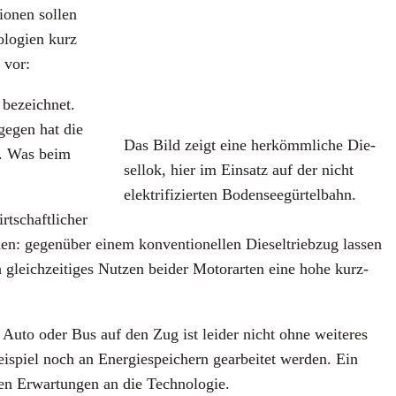
o­nen sol­len
o­lo­gien kurz
t vor:
 bezeich­net.
ge­gen hat die
Das Bild zeigt eine her­kömm­li­che Die­
en. Was beim
sel­lok, hier im Ein­satz auf der nicht
elek­tri­fi­zier­ten Boden­see­gür­tel­bahn.
­schaft­li­cher
n: gegen­über einem kon­ven­tio­nel­len Die­sel­trieb­zug las­sen
eich­zei­ti­ges Nut­zen bei­der Motor­ar­ten eine hohe kurz­
on Auto oder Bus auf den Zug ist lei­der nicht ohne wei­te­res
spiel noch an Ener­gie­spei­chern gear­bei­tet wer­den. Ein
en Erwar­tun­gen an die Tech­no­lo­gie.