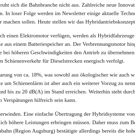
uht sich die Bahn­bran­che nicht aus. Zahl­rei­che neue Inno­va­ti
. In loser Fol­ge wer­den im News­let­ter eini­ge aktu­el­le Tech­n
er machen sol­len. Heu­te stel­len wir das Hybrid­an­triebs­kon­zep
h einen Elek­tro­mo­tor ver­fü­gen, wer­den als Hybrid­fahr­zeu­ge
e aus einem Bat­te­rie­spei­cher an. Der Ver­bren­nungs­mo­tor hin­
sowie bei höhe­ren Geschwin­dig­kei­ten den Antrieb zu über­neh­m
Schie­nen­ver­kehr für Die­sel­stre­cken ener­gisch ver­folgt.
a­rung von ca. 18%, was sowohl aus öko­lo­gi­scher wie auch wirt
te um Schie­nen­lärm ist aber auch ein wei­te­rer Vor­zug zu nen­ne
 bis zu 20 dB(A) im Stand errei­chen. Wei­ter­hin steht durch gl
 Ver­spä­tun­gen hilf­reich sein kann.
über­win­den. Eine ein­fa­che Über­tra­gung der Hybrid­sys­te­me v
­lich höhe­re Leis­tun­gen erbrin­gen müs­sen. Daher muss zum Bei­
n­bahn (Regi­on Augs­burg) bestä­tig­te aller­dings bereits die hoh