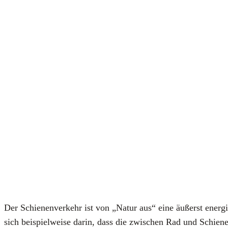
Der Schie­nen­ver­kehr ist von „Natur aus“ eine äußerst ener­gie­
sich bei­spiel­wei­se dar­in, dass die zwi­schen Rad und Schie­ne