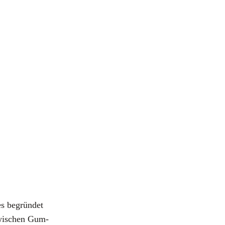
es begrün­det
 zwi­schen Gum­