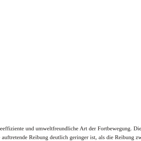
ef­fi­zi­en­te und umwelt­freund­li­che Art der Fort­be­we­gung. Di
 auf­tre­ten­de Rei­bung deut­lich gerin­ger ist, als die Rei­bung