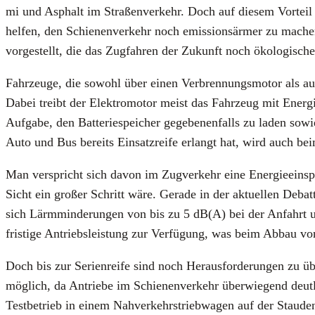
mi und Asphalt im Stra­ßen­ver­kehr. Doch auf die­sem Vor­teil r
hel­fen, den Schie­nen­ver­kehr noch emis­si­ons­är­mer zu machen
vor­ge­stellt, die das Zug­fah­ren der Zukunft noch öko­lo­gi­sch
Fahr­zeu­ge, die sowohl über einen Ver­bren­nungs­mo­tor als auc
Dabei treibt der Elek­tro­mo­tor meist das Fahr­zeug mit Ener­gi
Auf­ga­be, den Bat­te­rie­spei­cher gege­be­nen­falls zu laden 
Auto und Bus bereits Ein­satz­rei­fe erlangt hat, wird auch beim 
Man ver­spricht sich davon im Zug­ver­kehr eine Ener­gie­ein­sp
Sicht ein gro­ßer Schritt wäre. Gera­de in der aktu­el­len Debat­
sich Lärm­min­de­run­gen von bis zu 5 dB(A) bei der Anfahrt und
fris­ti­ge Antriebs­leis­tung zur Ver­fü­gung, was beim Abbau von
Doch bis zur Seri­en­rei­fe sind noch Her­aus­for­de­run­gen zu 
mög­lich, da Antrie­be im Schie­nen­ver­kehr über­wie­gend deut
Test­be­trieb in einem Nah­ver­kehrs­trieb­wa­gen auf der Stau­de