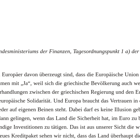
es­mi­nis­te­ri­ums der Finan­zen,
Tages­ord­nungs­punkt 1 a) der 
d Euro­pä­er davon über­zeugt sind, dass die Euro­päi­sche Uni­o
n mit „Ja“, weil sich die grie­chi­sche Bevöl­ke­rung auch wei­te
­hand­lun­gen zwi­schen der grie­chi­schen Regie­rung und den E
­päi­sche Soli­da­ri­tät. Und Euro­pa braucht das Ver­trau­en in 
der auf eige­nen Bei­nen steht. Dabei darf es kei­ne Illu­si­on g
dann gelin­gen, wenn das Land die Sicher­heit hat, im Euro zu blei
en­di­ge Inves­ti­tio­nen zu täti­gen. Das ist aus unse­rer Sicht di
neu­es Kre­dit­pa­ket sehen wir nicht, dass das Land über­haupt 