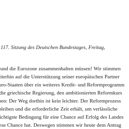
117. Sit­zung des Deut­schen Bun­des­ta­ges, Frei­tag,
n und die Euro­zo­ne zusam­men­hal­ten müs­sen! Wir stim­men
r­hin auf die Unter­stüt­zung sei­ner euro­päi­schen Part­ner
uro-Staa­ten über ein wei­te­res Kre­dit- und Reform­pro­gramm
die grie­chi­sche Regie­rung, den ambi­tio­nier­ten Reform­kurs
eben: Der Weg dort­hin ist kein leich­ter. Der Reform­pro­zess
­ben und die erfor­der­li­che Zeit erhält, um ver­läss­li­che
e wich­tigs­te Bedin­gung für eine Chan­ce auf Erfolg des Lan­des
die­se Chan­ce hat. Des­we­gen stim­men wir heu­te dem Antrag