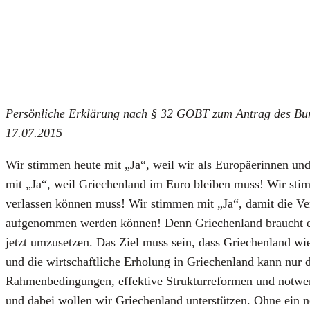
Per­sön­li­che Erklä­rung nach § 32 GOBT
zum Antrag des Bun­d
17.07.2015
Wir stim­men heu­te mit „Ja“, weil wir als Euro­päe­rin­nen un
mit „Ja“, weil Grie­chen­land im Euro blei­ben muss! Wir stim­me
ver­las­sen kön­nen muss! Wir stim­men mit „Ja“, damit die Ver
auf­ge­nom­men wer­den kön­nen! Denn Grie­chen­land braucht euro
jetzt umzu­set­zen. Das Ziel muss sein, dass Grie­chen­land wie­
und die wirt­schaft­li­che Erho­lung in Grie­chen­land kann nur 
Rah­men­be­din­gun­gen, effek­ti­ve Struk­tur­re­for­men und not­w
und dabei wol­len wir Grie­chen­land unter­stüt­zen. Ohne ein 