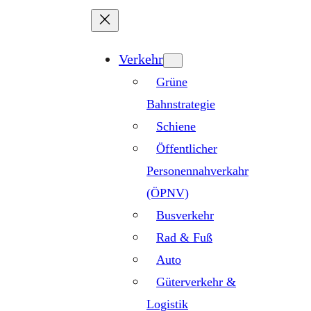
Zum
Inhalt
springen
Verkehr
Grüne
Bahnstrategie
Schiene
Öffentlicher
Personennahverkahr
(ÖPNV)
Busverkehr
Rad & Fuß
Auto
Güterverkehr &
Logistik