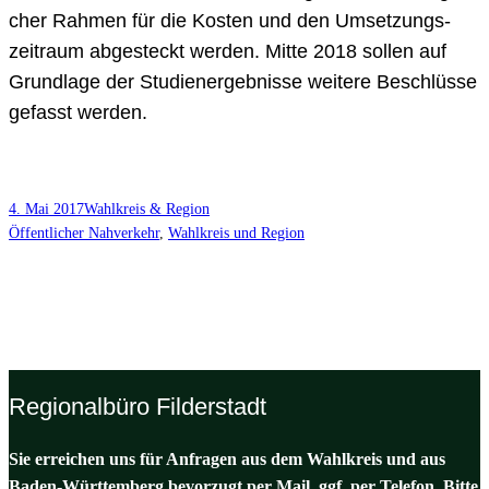
cher Rah­men für die Kos­ten und den Umset­zungs­
zeit­raum abge­steckt wer­den. Mit­te 2018 sol­len auf
Grund­la­ge der Stu­di­en­ergeb­nis­se wei­te­re Beschlüs­se
gefasst wer­den.
4. Mai 2017
Wahlkreis & Region
Öffentlicher Nahverkehr
, 
Wahlkreis und Region
Regionalbüro Filderstadt
Sie erreichen uns für Anfragen aus dem Wahlkreis und aus
Baden-Württemberg bevorzugt per Mail, ggf. per Telefon. Bitte