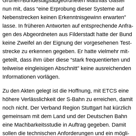
Grü­nen-Bun­des­tags­ab­ge­ord­ne­ten Mat­thi­as Gastel
nun mit, dass “eine Erpro­bung die­ser Sys­te­me auf
Neben­stre­cken kei­nen Erkennt­nis­ge­winn erwar­ten”
las­se. In frü­he­ren Ant­wor­ten auf ent­spre­chen­de Anfra­
gen des Abge­ord­ne­ten aus Fil­der­stadt hat­te der Bund
kei­ne Zwei­fel an der Eig­nung der vor­ge­se­he­nen Test­
stre­cke zu erken­nen gege­ben. Er hat­te viel­mehr mit­
ge­teilt, dass ihm über die­se “stark fre­quen­tier­ten und
teil­wei­se ein­glei­si­gen Abschnitt” kei­ne aus­rei­chen­den
Infor­ma­tio­nen vor­lä­gen.
Zu den Akten gelegt ist die Hoff­nung, mit ETCS eine
höhe­re Ver­läss­lich­keit der S‑Bahn zu errei­chen, damit
noch nicht. Der Ver­band Regi­on Stutt­gart hat kürz­lich
gemein­sam mit dem Land und der Deut­schen Bahn
eine Mach­bar­keits­stu­die in Auf­trag gege­ben. Damit
sol­len die tech­ni­schen Anfor­de­run­gen und ein mög­li­