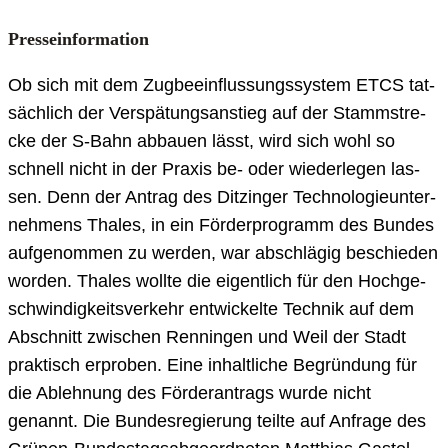
Pres­se­infor­ma­ti­on
Ob sich mit dem Zug­be­ein­flus­sungs­sys­tem ETCS tat­
säch­lich der Ver­spä­tungs­an­stieg auf der Stamm­stre­
cke der S‑Bahn abbau­en lässt, wird sich wohl so
schnell nicht in der Pra­xis be- oder wie­der­le­gen las­
sen. Denn der Antrag des Dit­zin­ger Tech­no­lo­gie­un­ter­
neh­mens Tha­les, in ein För­der­pro­gramm des Bun­des
auf­ge­nom­men zu wer­den, war abschlä­gig beschie­den
wor­den. Tha­les woll­te die eigent­lich für den Hoch­ge­
schwin­dig­keits­ver­kehr ent­wi­ckel­te Tech­nik auf dem
Abschnitt zwi­schen Renn­in­gen und Weil der Stadt
prak­tisch erpro­ben. Eine inhalt­li­che Begrün­dung für
die Ableh­nung des För­der­an­trags wur­de nicht
genannt. Die Bun­des­re­gie­rung teil­te auf Anfra­ge des