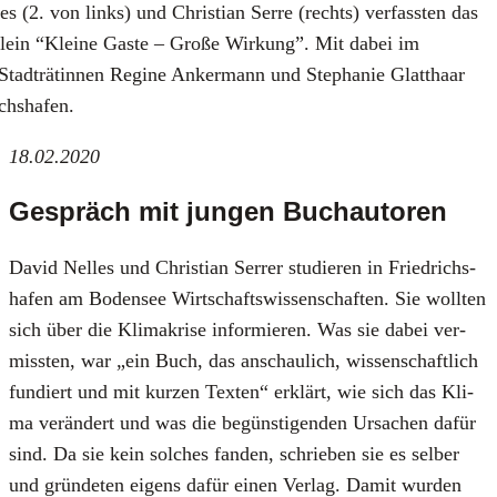
s (2. von links) und Chris­ti­an Ser­re (rechts) ver­fass­ten das
­lein “Klei­ne Gas­te – Gro­ße Wir­kung”. Mit dabei im
tadt­rä­tin­nen Regi­ne Anker­mann und Ste­pha­nie Glatt­haar
chs­ha­fen.
18.02.2020
Gespräch mit jungen Buchautoren
David Nel­les und Chris­ti­an Ser­rer stu­die­ren in Fried­richs­
ha­fen am Boden­see Wirt­schafts­wis­sen­schaf­ten. Sie woll­ten
sich über die Kli­ma­kri­se infor­mie­ren. Was sie dabei ver­
miss­ten, war „ein Buch, das anschau­lich, wis­sen­schaft­lich
fun­diert und mit kur­zen Tex­ten“ erklärt, wie sich das Kli­
ma ver­än­dert und was die begüns­ti­gen­den Ursa­chen dafür
sind. Da sie kein sol­ches fan­den, schrie­ben sie es sel­ber
und grün­de­ten eigens dafür einen Ver­lag. Damit wur­den