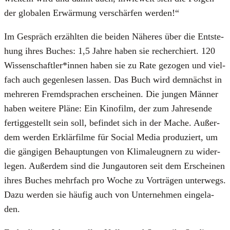
der glo­ba­len Erwär­mung ver­schär­fen wer­den!“
Im Gespräch erzähl­ten die bei­den Nähe­res über die Ent­ste­
hung ihres Buches: 1,5 Jah­re haben sie recher­chiert. 120
Wissenschaftler*innen haben sie zu Rate gezo­gen und viel­
fach auch gegen­le­sen las­sen. Das Buch wird dem­nächst in
meh­re­ren Fremd­spra­chen erschei­nen. Die jun­gen Män­ner
haben wei­te­re Plä­ne: Ein Kino­film, der zum Jah­res­en­de
fer­tig­ge­stellt sein soll, befin­det sich in der Mache. Außer­
dem wer­den Erklär­fil­me für Social Media pro­du­ziert, um
die gän­gi­gen Behaup­tun­gen von Kli­ma­leug­nern zu wider­
le­gen. Außer­dem sind die Jung­au­to­ren seit dem Erschei­nen
ihres Buches mehr­fach pro Woche zu Vor­trä­gen unter­wegs.
Dazu wer­den sie häu­fig auch von Unter­neh­men ein­ge­la­
den.