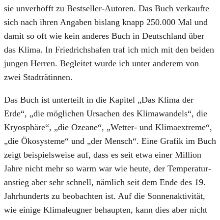
sie unver­hofft zu Best­sel­ler-Autoren. Das Buch ver­kauf­te
sich nach ihren Anga­ben bis­lang knapp 250.000 Mal und
damit so oft wie kein ande­res Buch in Deutsch­land über
das Kli­ma. In Fried­richs­ha­fen traf ich mich mit den bei­den
jun­gen Her­ren. Beglei­tet wur­de ich unter ande­rem von
zwei Stadt­rä­tin­nen.
Das Buch ist unter­teilt in die Kapi­tel „Das Kli­ma der
Erde“, „die mög­li­chen Ursa­chen des Kli­ma­wan­dels“, die
Kryo­sphä­re“, „die Ozea­ne“, „Wet­ter- und Kli­ma­ex­tre­me“,
„die Öko­sys­te­me“ und „der Mensch“. Eine Gra­fik im Buch
zeigt bei­spiels­wei­se auf, dass es seit etwa einer Mil­li­on
Jah­re nicht mehr so warm war wie heu­te, der Tem­pe­ra­tur­
an­stieg aber sehr schnell, näm­lich seit dem Ende des 19.
Jahr­hun­derts zu beob­ach­ten ist. Auf die Son­nen­ak­ti­vi­tät,
wie eini­ge Kli­ma­leug­ner behaup­ten, kann dies aber nicht