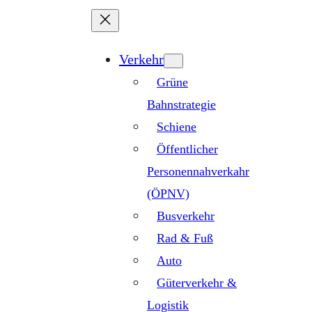
Zum
Inhalt
springen
Verkehr
Grüne
Bahnstrategie
Schiene
Öffentlicher
Personennahverkahr
(ÖPNV)
Busverkehr
Rad & Fuß
Auto
Güterverkehr &
Logistik