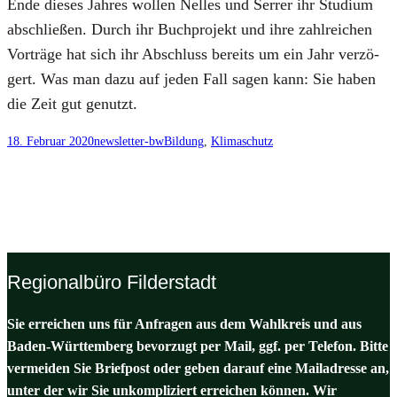
Ende die­ses Jah­res wol­len Nel­les und Ser­rer ihr Stu­di­um
abschlie­ßen. Durch ihr Buch­pro­jekt und ihre zahl­rei­chen
Vor­trä­ge hat sich ihr Abschluss bereits um ein Jahr ver­zö­
gert. Was man dazu auf jeden Fall sagen kann: Sie haben
die Zeit gut genutzt.
18. Februar 2020
newsletter-bw
Bildung
, 
Klimaschutz
Regionalbüro Filderstadt
Sie erreichen uns für Anfragen aus dem Wahlkreis und aus
Baden-Württemberg bevorzugt per Mail, ggf. per Telefon. Bitte
vermeiden Sie Briefpost oder geben darauf eine Mailadresse an,
unter der wir Sie unkompliziert erreichen können. Wir