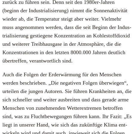
zurück zu füh­ren sein. Denn seit den 1980er-Jah­ren
(beginn der Indus­tria­li­sie­rung) nimmt die Son­nen­ak­ti­vi­tät
wie­der ab, die Tem­pe­ra­tur steigt aber wei­ter. Viel­mehr
muss ange­nom­men wer­den, dass die seit Beginn der Indus­
tria­li­sie­rung gestie­ge­ne Kon­zen­tra­ti­on an Koh­le­stoff­di­oxid
und wei­te­rer Treib­haus­ga­se in der Atmo­sphä­re, die die
Kon­zen­tra­tio­nen in den letz­ten 8000.000 Jah­ren deut­lich
über­tref­fen, ver­ant­wort­lich sind.
Auch die Fol­gen der Erd­er­wär­mung für den Men­schen
wer­den beschrie­ben. „Die nega­ti­ven Fol­gen über­wie­gen“,
urtei­len die jun­gen Autoren. Sie füh­ren Krank­hei­ten an, die
sich schnel­ler und wei­ter aus­brei­ten und dass gera­de arme
Men­schen von zuneh­men­den Wet­ter­ex­tre­men betrof­fen
sind, was zu Flucht­be­we­gun­gen füh­ren kann. Ihr Fazit: „Es
liegt in unse­rer Hand, wie sich das zukünf­ti­ge Kli­ma ent­
wi­ckeln wird und damit auch, inwie­weit sich die Fol­gen