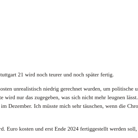
tutt­gart 21 wird noch teu­rer und noch spä­ter fer­tig.
n unrea­lis­tisch nied­rig gerech­net wur­den, um poli­ti­sche u
s heu­te wird nur das zuge­ge­ben, was sich nicht mehr leug­nen läs
zung im Dezem­ber. Ich müss­te mich sehr täu­schen, wenn die Chro
 Euro kos­ten und erst Ende 2024 fer­tig­ge­stellt wer­den soll,