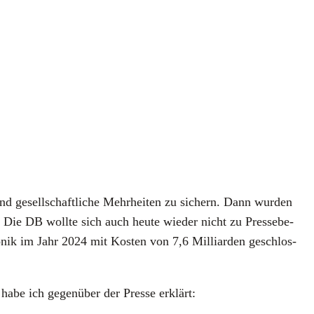
nd gesell­schaft­li­che Mehr­hei­ten zu sichern. Dann wur­den
st. Die DB woll­te sich auch heu­te wie­der nicht zu Pres­se­be­
­nik im Jahr 2024 mit Kos­ten von 7,6 Mil­li­ar­den geschlos­
 habe ich gegen­über der Pres­se erklärt: