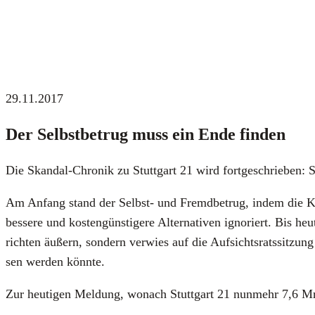
29.11.2017
Der Selbst­be­trug muss ein Ende fin­den
Die Skan­dal-Chro­nik zu Stutt­gart 21 wird fort­ge­schrie­ben: S
Am Anfang stand der Selbst- und Fremd­be­trug, indem die Kos­te
bes­se­re und kos­ten­güns­ti­ge­re Alter­na­ti­ven igno­riert. Bi
rich­ten äußern, son­dern ver­wies auf die Auf­sichts­rats­sit­
sen wer­den könn­te.
Zur heu­ti­gen Mel­dung, wonach Stutt­gart 21 nun­mehr 7,6 Mrd.