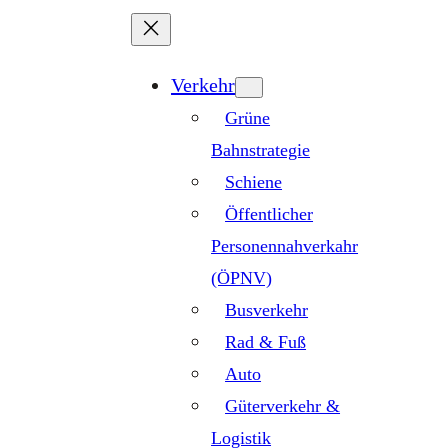
Zum
Inhalt
springen
Verkehr
Grüne
Bahnstrategie
Schiene
Öffentlicher
Personennahverkahr
(ÖPNV)
Busverkehr
Rad & Fuß
Auto
Güterverkehr &
Logistik