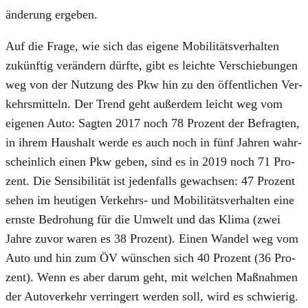
än­de­rung erge­ben.
Auf die Fra­ge, wie sich das eige­ne Mobi­li­täts­ver­hal­ten
zukünf­tig ver­än­dern dürf­te, gibt es leich­te Ver­schie­bun­gen
weg von der Nut­zung des Pkw hin zu den öffent­li­chen Ver­
kehrs­mit­teln. Der Trend geht außer­dem leicht weg vom
eige­nen Auto: Sag­ten 2017 noch 78 Pro­zent der Befrag­ten,
in ihrem Haus­halt wer­de es auch noch in fünf Jah­ren wahr­
schein­lich einen Pkw geben, sind es in 2019 noch 71 Pro­
zent. Die Sen­si­bi­li­tät ist jeden­falls gewach­sen: 47 Pro­zent
sehen im heu­ti­gen Ver­kehrs- und Mobi­li­täts­ver­hal­ten eine
erns­te Bedro­hung für die Umwelt und das Kli­ma (zwei
Jah­re zuvor waren es 38 Pro­zent). Einen Wan­del weg vom
Auto und hin zum ÖV wün­schen sich 40 Pro­zent (36 Pro­
zent). Wenn es aber dar­um geht, mit wel­chen Maß­nah­men
der Auto­ver­kehr ver­rin­gert wer­den soll, wird es schwie­rig.