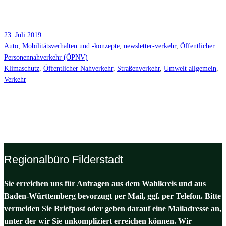
23. Juli 2019
Auto
, 
Mobilitätsverhalten und -konzepte
, 
newsletter-verkehr
, 
Öffentlicher
Personennahverkehr (ÖPNV)
Klimaschutz
, 
Öffentlicher Nahverkehr
, 
Straßenverkehr
, 
Umwelt allgemein
, 
Verkehr
Regionalbüro Filderstadt
Sie erreichen uns für Anfragen aus dem Wahlkreis und aus
Baden-Württemberg bevorzugt per Mail, ggf. per Telefon. Bitte
vermeiden Sie Briefpost oder geben darauf eine Mailadresse an,
unter der wir Sie unkompliziert erreichen können. Wir