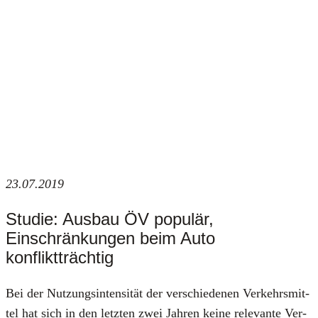
23.07.2019
Studie: Ausbau ÖV populär,
Einschränkungen beim Auto
konfliktträchtig
Bei der Nut­zungs­in­ten­si­tät der ver­schie­de­nen Ver­kehrs­mit­
tel hat sich in den letz­ten zwei Jah­ren kei­ne rele­van­te Ver­