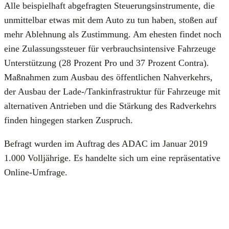
Alle bei­spiel­haft abge­frag­ten Steue­rungs­in­stru­men­te, die
unmit­tel­bar etwas mit dem Auto zu tun haben, sto­ßen auf
mehr Ableh­nung als Zustim­mung. Am ehes­ten fin­det noch
eine Zulas­sungs­steu­er für ver­brauchs­in­ten­si­ve Fahr­zeu­ge
Unter­stüt­zung (28 Pro­zent Pro und 37 Pro­zent Con­tra).
Maß­nah­men zum Aus­bau des öffent­li­chen Nah­ver­kehrs,
der Aus­bau der Lade-/Tank­in­fra­struk­tur für Fahr­zeu­ge mit
alter­na­ti­ven Antrie­ben und die Stär­kung des Rad­ver­kehrs
fin­den hin­ge­gen star­ken Zuspruch.
Befragt wur­den im Auf­trag des ADAC im Janu­ar 2019
1.000 Voll­jäh­ri­ge. Es han­del­te sich um eine reprä­sen­ta­ti­ve
Online-Umfra­ge.