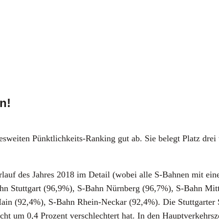
n!
des­wei­ten Pünkt­lich­keits-Ran­king gut ab. Sie belegt Platz dr
Ver­lauf des Jah­res 2018 im Detail (wobei alle S‑Bahnen mit ein
n Stutt­gart (96,9%), S‑Bahn Nürn­berg (96,7%), S‑Bahn Mit­
(92,4%), S‑Bahn Rhein-Neckar (92,4%). Die Stutt­gar­ter S‑Ba
cht um 0,4 Pro­zent ver­schlech­tert hat. In den Haupt­ver­kehrs­