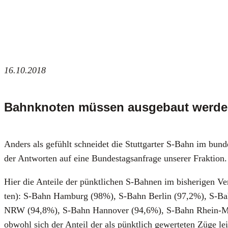
16.10.2018
Bahnknoten müssen ausgebaut werde
Anders als gefühlt schnei­det die Stutt­gar­ter S‑Bahn im bun­
der Ant­wor­ten auf eine Bun­des­tags­an­fra­ge unse­rer Frak­ti­on.
Hier die Antei­le der pünkt­li­chen S‑Bahnen im bis­he­ri­gen 
ten): S‑Bahn Ham­burg (98%), S‑Bahn Ber­lin (97,2%), S‑Bah
NRW (94,8%), S‑Bahn Han­no­ver (94,6%), S‑Bahn Rhein-Main 
obwohl sich der Anteil der als pünkt­lich gewer­te­ten Züge lei