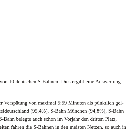
ei von 10 deut­schen S‑Bahnen. Dies ergibt eine Aus­wer­tung
er Ver­spä­tung von maxi­mal 5:59 Minu­ten als pünkt­lich gel­
tel­deutsch­land (95,4%), S‑Bahn Mün­chen (94,8%), S‑Bahn
hn beleg­te auch schon im Vor­jahr den drit­ten Platz,
zei­ten fah­ren die S‑Bahnen in den meis­ten Net­zen, so auch in