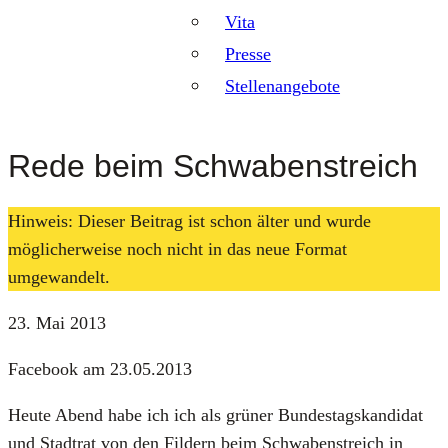
Vita
Presse
Stellenangebote
Rede beim Schwabenstreich
Hinweis: Dieser Beitrag ist schon älter und wurde
möglicherweise noch nicht in das neue Format
umgewandelt.
23. Mai 2013
Face­book am 23.05.2013
Heu­te Abend habe ich ich als grü­ner Bun­des­tags­kan­di­dat
und Stadt­rat von den Fil­dern beim Schwa­ben­streich in