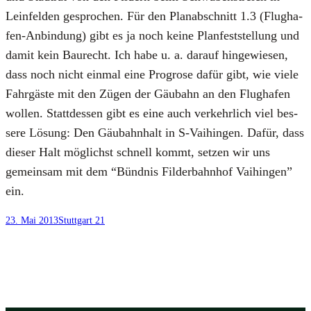
Lein­fel­den gespro­chen. Für den Plan­ab­schnitt 1.3 (Flug­ha­
fen-Anbin­dung) gibt es ja noch kei­ne Plan­fest­stel­lung und
damit kein Bau­recht. Ich habe u. a. dar­auf hin­ge­wie­sen,
dass noch nicht ein­mal eine Prog­ro­se dafür gibt, wie vie­le
Fahr­gäs­te mit den Zügen der Gäu­bahn an den Flug­ha­fen
wol­len. Statt­des­sen gibt es eine auch ver­kehr­lich viel bes­
se­re Lösung: Den Gäu­bahn­halt in S‑Vaihingen. Dafür, dass
die­ser Halt mög­lichst schnell kommt, set­zen wir uns
gemein­sam mit dem “Bünd­nis Fil­der­bahn­hof Vai­hin­gen”
ein.
23. Mai 2013
Stuttgart 21