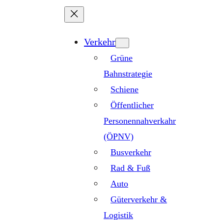
Zum
Inhalt
springen
Verkehr
Grüne
Bahnstrategie
Schiene
Öffentlicher
Personennahverkahr
(ÖPNV)
Busverkehr
Rad & Fuß
Auto
Güterverkehr &
Logistik