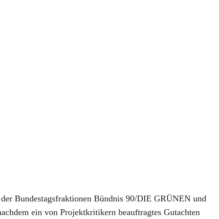
ag der Bun­des­tags­frak­tio­nen Bünd­nis 90/DIE GRÜNEN und
h­dem ein von Pro­jekt­kri­ti­kern beauf­trag­tes Gut­ach­ten