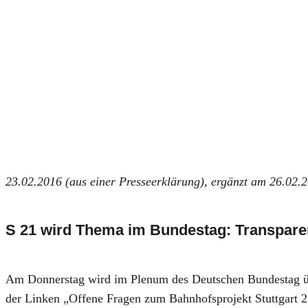
23.02.2016 (aus einer Pres­se­er­klä­rung), ergänzt am 26.02.
S 21 wird Thema im Bundestag: Transpare
Am Don­ners­tag wird im Ple­num des Deut­schen Bun­des­tag üb
der Lin­ken „Offe­ne Fra­gen zum Bahn­hofs­pro­jekt Stutt­gart 21