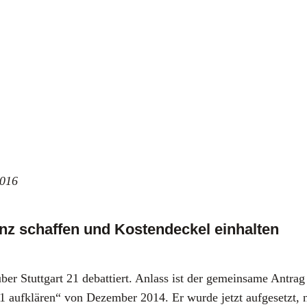
2016
nz schaffen und Kostendeckel einhalten
er Stutt­gart 21 debat­tiert. Anlass ist der gemein­sa­me Antr
 auf­klä­ren“ von Dezem­ber 2014. Er wur­de jetzt auf­ge­setzt, nac