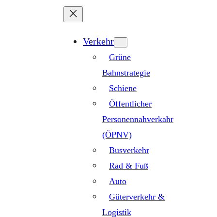
Zum
Inhalt
springen
Verkehr
Grüne
Bahnstrategie
Schiene
Öffentlicher
Personennahverkahr
(ÖPNV)
Busverkehr
Rad & Fuß
Auto
Güterverkehr &
Logistik