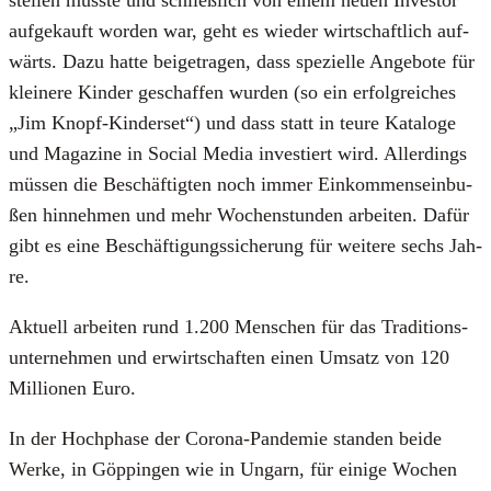
auf­ge­kauft wor­den war, geht es wie­der wirt­schaft­lich auf­
wärts. Dazu hat­te bei­getra­gen, dass spe­zi­el­le Ange­bo­te für
klei­ne­re Kin­der geschaf­fen wur­den (so ein erfolg­rei­ches
„Jim Knopf-Kin­der­set“) und dass statt in teu­re Kata­lo­ge
und Maga­zi­ne in Social Media inves­tiert wird. Aller­dings
müs­sen die Beschäf­tig­ten noch immer Ein­kom­mens­ein­bu­
ßen hin­neh­men und mehr Wochen­stun­den arbei­ten. Dafür
gibt es eine Beschäf­ti­gungs­si­che­rung für wei­te­re sechs Jah­
re.
Aktu­ell arbei­ten rund 1.200 Men­schen für das Tra­di­ti­ons­
un­ter­neh­men und erwirt­schaf­ten einen Umsatz von 120
Mil­lio­nen Euro.
In der Hoch­pha­se der Coro­na-Pan­de­mie stan­den bei­de
Wer­ke, in Göp­pin­gen wie in Ungarn, für eini­ge Wochen