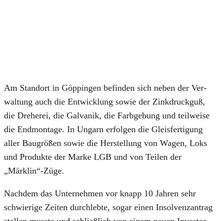
Am Stand­ort in Göp­pin­gen befin­den sich neben der Ver­
wal­tung auch die Ent­wick­lung sowie der Zink­druck­guß,
die Dre­he­rei, die Gal­va­nik, die Farb­ge­bung und teil­wei­se
die End­mon­ta­ge. In Ungarn erfol­gen die Gleis­fer­ti­gung
aller Bau­grö­ßen sowie die Her­stel­lung von Wagen, Loks
und Pro­duk­te der Mar­ke LGB und von Tei­len der
„Märklin“-Züge.
Nach­dem das Unter­neh­men vor knapp 10 Jah­ren sehr
schwie­ri­ge Zei­ten durch­leb­te, sogar einen Insol­venz­an­trag
stel­len muss­te und schließ­lich von einem neu­en Inves­tor