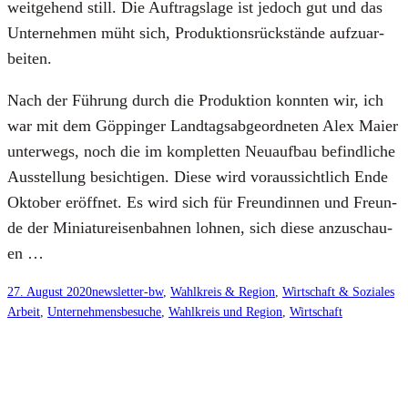
weit­ge­hend still. Die Auf­trags­la­ge ist jedoch gut und das
Unter­neh­men müht sich, Pro­duk­ti­ons­rück­stän­de auf­zu­ar­
bei­ten.
Nach der Füh­rung durch die Pro­duk­ti­on konn­ten wir, ich
war mit dem Göp­pin­g­er Land­tags­ab­ge­ord­ne­ten Alex Mai­er
unter­wegs, noch die im kom­plet­ten Neu­auf­bau befind­li­che
Aus­stel­lung besich­ti­gen. Die­se wird vor­aus­sicht­lich Ende
Okto­ber eröff­net. Es wird sich für Freun­din­nen und Freun­
de der Minia­tur­ei­sen­bah­nen loh­nen, sich die­se anzu­schau­
en …
27. August 2020
newsletter-bw
, 
Wahlkreis & Region
, 
Wirtschaft & Soziales
Arbeit
, 
Unternehmensbesuche
, 
Wahlkreis und Region
, 
Wirtschaft