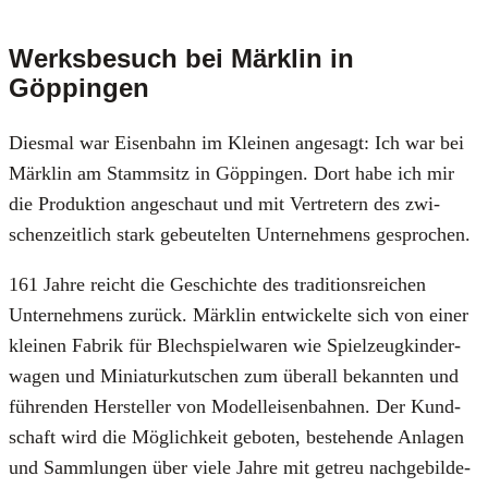
Werksbesuch bei Märklin in
Göppingen
Dies­mal war Eisen­bahn im Klei­nen ange­sagt: Ich war bei
Märk­lin am Stamm­sitz in Göp­pin­gen. Dort habe ich mir
die Pro­duk­ti­on ange­schaut und mit Ver­tre­tern des zwi­
schen­zeit­lich stark gebeu­tel­ten Unter­neh­mens gespro­chen.
161 Jah­re reicht die Geschich­te des tra­di­ti­ons­rei­chen
Unter­neh­mens zurück. Märk­lin ent­wi­ckel­te sich von einer
klei­nen Fabrik für Blech­spiel­wa­ren wie Spiel­zeug­kin­der­
wa­gen und Minia­tur­kut­schen zum über­all bekann­ten und
füh­ren­den Her­stel­ler von Modell­ei­sen­bah­nen. Der Kund­
schaft wird die Mög­lich­keit gebo­ten, bestehen­de Anla­gen
und Samm­lun­gen über vie­le Jah­re mit getreu nach­ge­bil­de­