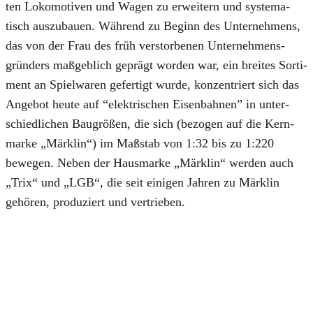
ten Loko­mo­ti­ven und Wagen zu erwei­tern und sys­te­ma­
tisch aus­zu­bau­en. Wäh­rend zu Beginn des Unter­neh­mens,
das von der Frau des früh ver­stor­be­nen Unter­neh­mens­
grün­ders maß­geb­lich geprägt wor­den war, ein brei­tes Sor­ti­
ment an Spiel­wa­ren gefer­tigt wur­de, kon­zen­triert sich das
Ange­bot heu­te auf “elek­tri­schen Eisen­bah­nen” in unter­
schied­li­chen Bau­grö­ßen, die sich (bezo­gen auf die Kern­
mar­ke „Märk­lin“) im Maß­stab von 1:32 bis zu 1:220
bewe­gen. Neben der Haus­mar­ke „Märk­lin“ wer­den auch
„Trix“ und „LGB“, die seit eini­gen Jah­ren zu Märk­lin
gehö­ren, pro­du­ziert und ver­trie­ben.