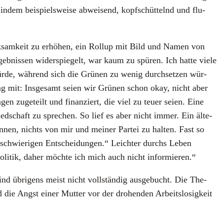
, indem bei­spiels­wei­se abwei­send, kopf­schüt­telnd und flu­
k­sam­keit zu erhö­hen, ein Rol­lup mit Bild und Namen von
­nis­sen wider­spie­gelt, war kaum zu spü­ren. Ich hat­te vie­le
wür­de, wäh­rend sich die Grü­nen zu wenig durch­set­zen wür­
ung mit: Ins­ge­samt sei­en wir Grü­nen schon okay, nicht aber
n zuge­teilt und finan­ziert, die viel zu teu­er sei­en. Eine
ied­schaft zu spre­chen. So lief es aber nicht immer. Ein älte­
­nen, nichts von mir und mei­ner Par­tei zu hal­ten. Fast so
schwie­ri­gen Ent­schei­dun­gen.“ Leich­ter durchs Leben
­tik, daher möch­te ich mich auch nicht infor­mie­ren.“
nd übri­gens meist nicht voll­stän­dig aus­ge­bucht. Die The­
 die Angst einer Mut­ter vor der dro­hen­den Arbeits­lo­sig­keit