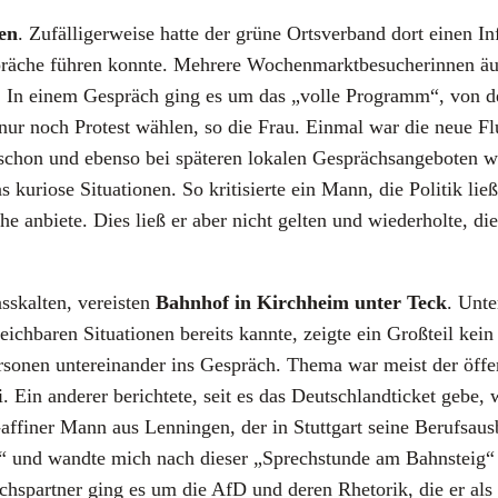
gen
. Zufäl­li­ger­wei­se hat­te der grü­ne Orts­ver­band dort einen I
­che füh­ren konn­te. Meh­re­re Wochen­markt­be­su­che­rin­nen äu
n). In einem Gespräch ging es um das „vol­le Pro­gramm“, von de
ur noch Pro­test wäh­len, so die Frau. Ein­mal war die neue Flug­
hon und eben­so bei spä­te­ren loka­len Gesprächs­an­ge­bo­ten w
io­se Situa­tio­nen. So kri­ti­sier­te ein Mann, die Poli­tik lie
 anbie­te. Dies ließ er aber nicht gel­ten und wie­der­hol­te, di
­kal­ten, ver­eis­ten
Bahn­hof in Kirch­heim
unter Teck
. Unte
eich­ba­ren Situa­tio­nen bereits kann­te, zeig­te ein Groß­teil kei
so­nen unter­ein­an­der ins Gespräch. The­ma war meist der öffent
i. Ein ande­rer berich­te­te, seit es das Deutsch­land­ti­cket gebe,
affi­ner Mann aus Len­nin­gen, der in Stutt­gart sei­ne Berufs­aus­
“ und wand­te mich nach die­ser „Sprech­stun­de am Bahn­steig“ a
­part­ner ging es um die AfD und deren Rhe­to­rik, die er als una