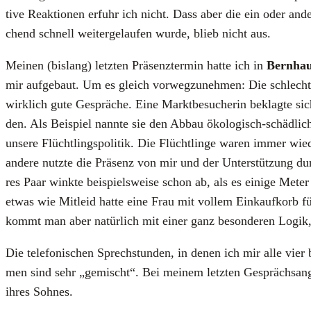
ti­ve Reak­tio­nen erfuhr ich nicht. Dass aber die ein oder ande­
chend schnell wei­ter­ge­lau­fen wur­de, blieb nicht aus.
Mei­nen (bis­lang) letz­ten Prä­senz­ter­min hat­te ich in
Bern­ha
mir auf­ge­baut. Um es gleich vor­weg­zu­neh­men: Die schlech­t
wirk­lich gute Gesprä­che. Eine Markt­be­su­che­rin beklag­te s
den. Als Bei­spiel nann­te sie den Abbau öko­lo­gisch-schäd­li­c
unse­re Flücht­lings­po­li­tik. Die Flücht­lin­ge waren immer wi
ande­re nutz­te die Prä­senz von mir und der Unter­stüt­zung dur
res Paar wink­te bei­spiels­wei­se schon ab, als es eini­ge Met
etwas wie Mit­leid hat­te eine Frau mit vol­lem Ein­kauf­korb f
kommt man aber natür­lich mit einer ganz beson­de­ren Logik,
Die tele­fo­ni­schen Sprech­stun­den, in denen ich mir alle vie
men sind sehr „gemischt“. Bei mei­nem letz­ten Gesprächs­an­ge­b
ihres Soh­nes.