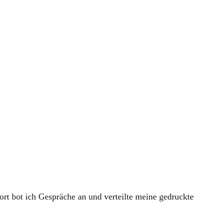
t bot ich Gesprä­che an und ver­teil­te mei­ne gedruck­te