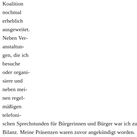
Koali­ti­on
noch­mal
erheb­lich
aus­ge­wei­tet.
Neben Ver­
an­stal­tun­
gen, die ich
besu­che
oder orga­ni­
sie­re und
neben mei­
nen regel­
mä­ßi­gen
tele­fo­ni­
schen Sprech­stun­den für Bür­ge­rin­nen und Bür­ger war ich z
Bilanz. Mei­ne Prä­sen­zen waren zuvor ange­kün­digt wor­den.