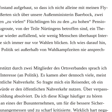
nfo­stand auf­ge­baut, so dass ich nicht allei­ne mit mei­nen Fly­
ßer­ten sich über unse­re Außen­mi­nis­te­rin Baer­bock, zwei
n „zu vie­len“ Flücht­lin­gen bis zu den „zu hohen“ Pen­sio­
rou­te, von der Tei­le Nür­tin­gens betrof­fen sind, ein The­
ar wie­der auf­fal­lend, wie wenig Men­schen über­haupt Inter­
­ße sich immer nur vor Wah­len bli­cken. Ich wies dar­auf hin,
e Poli­tik sei außer­halb von Wahl­kampf­zei­ten nie ansprech­
r­stützt durch zwei Mit­glie­der des Orts­ver­ban­des sprach ich
n Inter­es­se (an Poli­tik). Es kamen aber den­noch vie­le, meist
­li­che Nah­ver­kehr. So frag­te mich ein Rei­sen­der, ob ein
 wür­de er den öffent­li­chen Nah­ver­kehr nut­zen. Über ver­pass­
bil­dung absol­viert. Da ich die­se Kla­ge häu­fi­ger zu hören
n eines der Bus­un­ter­neh­men, um für die bes­se­re Sicher­
n­ge­mes­sen und zu scharf kri­ti­sier­te. Wirk­lich hart nega­