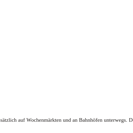
usätz­lich auf Wochen­märk­ten und an Bahn­hö­fen unter­wegs. Dor