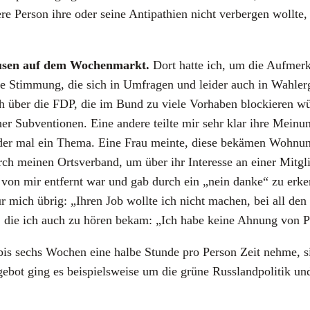
re Per­son ihre oder sei­ne Anti­pa­thien nicht ver­ber­gen woll­te
u­sen auf dem Wochen­markt.
Dort hat­te ich, um die Auf­mer
e Stim­mung, die sich in Umfra­gen und lei­der auch in Wahl­er­geb
ich über die FDP, die im Bund zu vie­le Vor­ha­ben blo­ckie­ren 
her Sub­ven­tio­nen. Eine ande­re teil­te mir sehr klar ihre Mei­n
e­der mal ein The­ma. Eine Frau mein­te, die­se bekä­men Woh­nun­ge
ch mei­nen Orts­ver­band, um über ihr Inter­es­se an einer Mit­gl
er von mir ent­fernt war und gab durch ein „nein dan­ke“ zu erken
ür mich übrig: „Ihren Job woll­te ich nicht machen, bei all den 
 die ich auch zu hören bekam: „Ich habe kei­ne Ahnung von Poli
r bis sechs Wochen eine hal­be Stun­de pro Per­son Zeit neh­me, si
ot ging es bei­spiels­wei­se um die grü­ne Russ­land­po­li­tik und