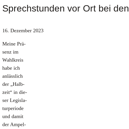
Sprechstunden vor Ort bei de
16. Dezember 2023
Mei­ne Prä­
senz im
Wahl­kreis
habe ich
anläss­lich
der „Halb­
zeit“ in die­
ser Legis­la­
tur­pe­ri­ode
und damit
der Ampel-