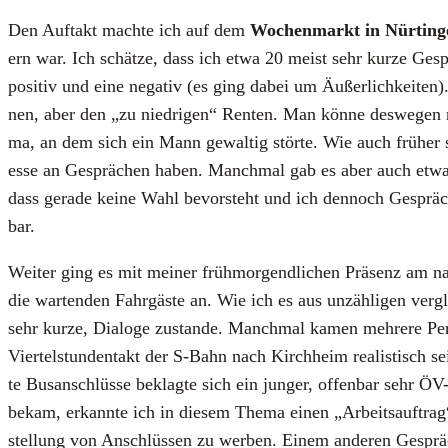
Den Auf­takt mach­te ich auf dem
Wochen­markt in Nür­tin­
ern war. Ich schät­ze, dass ich etwa 20 meist sehr kur­ze Gesprä
posi­tiv und eine nega­tiv (es ging dabei um Äußer­lich­kei­te
nen, aber den „zu nied­ri­gen“ Ren­ten. Man kön­ne des­we­gen n
ma, an dem sich ein Mann gewal­tig stör­te. Wie auch frü­her sc
es­se an Gesprä­chen haben. Manch­mal gab es aber auch etwas kur
dass gera­de kei­ne Wahl bevor­steht und ich den­noch Gesprä­che
bar.
Wei­ter ging es mit mei­ner früh­mor­gend­li­chen Prä­senz am nass
die war­ten­den Fahr­gäs­te an. Wie ich es aus unzäh­li­gen ver­gl
sehr kur­ze, Dia­lo­ge zustan­de. Manch­mal kamen meh­re­re Per­
Vier­tel­stun­den­takt der S‑Bahn nach Kirch­heim rea­lis­tisch se
te Bus­an­schlüs­se beklag­te sich ein jun­ger, offen­bar sehr ÖV-
bekam, erkann­te ich in die­sem The­ma einen „Arbeits­auf­trag
stel­lung von Anschlüs­sen zu wer­ben. Einem ande­ren Gesprächs