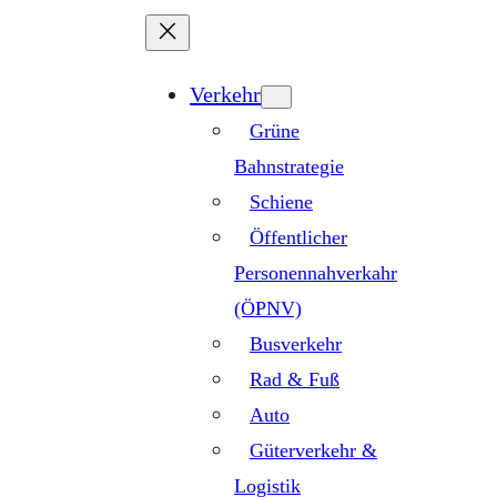
Zum
Inhalt
springen
Verkehr
Grüne
Bahnstrategie
Schiene
Öffentlicher
Personennahverkahr
(ÖPNV)
Busverkehr
Rad & Fuß
Auto
Güterverkehr &
Logistik