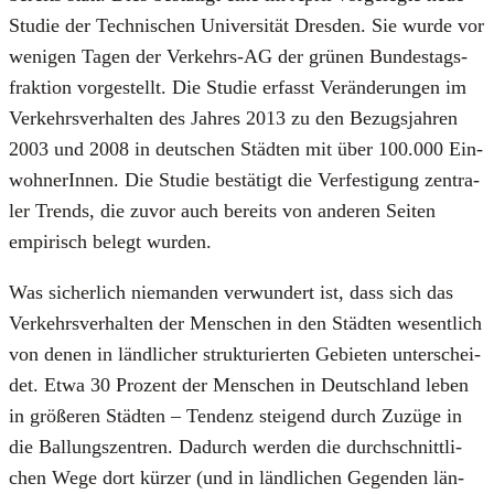
Stu­die der Tech­ni­schen Uni­ver­si­tät Dres­den. Sie wur­de vor
weni­gen Tagen der Ver­kehrs-AG der grü­nen Bun­des­tags­
frak­ti­on vor­ge­stellt. Die Stu­die erfasst Ver­än­de­run­gen im
Ver­kehrs­ver­hal­ten des Jah­res 2013 zu den Bezugs­jah­ren
2003 und 2008 in deut­schen Städ­ten mit über 100.000 Ein­
woh­ne­rIn­nen. Die Stu­die bestä­tigt die Ver­fes­ti­gung zen­tra­
ler Trends, die zuvor auch bereits von ande­ren Sei­ten
empi­risch belegt wur­den.
Was sicher­lich nie­man­den ver­wun­dert ist, dass sich das
Ver­kehrs­ver­hal­ten der Men­schen in den Städ­ten wesent­lich
von denen in länd­li­cher struk­tu­rier­ten Gebie­ten unter­schei­
det. Etwa 30 Pro­zent der Men­schen in Deutsch­land leben
in grö­ße­ren Städ­ten – Ten­denz stei­gend durch Zuzü­ge in
die Bal­lungs­zen­tren. Dadurch wer­den die durch­schnitt­li­
chen Wege dort kür­zer (und in länd­li­chen Gegen­den län­