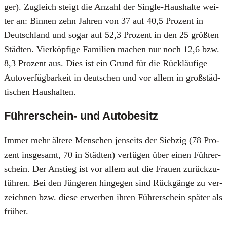
ger). Zugleich steigt die Anzahl der Sin­gle-Haus­hal­te wei­
ter an: Bin­nen zehn Jah­ren von 37 auf 40,5 Pro­zent in
Deutsch­land und sogar auf 52,3 Pro­zent in den 25 größ­ten
Städ­ten. Vier­köp­fi­ge Fami­li­en machen nur noch 12,6 bzw.
8,3 Pro­zent aus. Dies ist ein Grund für die Rück­läu­fi­ge
Auto­ver­füg­bar­keit in deut­schen und vor allem in groß­städ­
ti­schen Haus­hal­ten.
Führerschein- und Autobesitz
Immer mehr älte­re Men­schen jen­seits der Sieb­zig (78 Pro­
zent ins­ge­samt, 70 in Städ­ten) ver­fü­gen über einen Füh­rer­
schein. Der Anstieg ist vor allem auf die Frau­en zurück­zu­
füh­ren. Bei den Jün­ge­ren hin­ge­gen sind Rück­gän­ge zu ver­
zeich­nen bzw. die­se erwer­ben ihren Füh­rer­schein spä­ter als
frü­her.