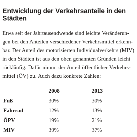
Entwicklung der Verkehrsanteile in den
Städten
Etwa seit der Jahr­tau­send­wen­de sind leich­te Ver­än­de­run­
gen bei den Antei­len ver­schie­de­ner Ver­kehrs­mit­tel erkenn­
bar. Der Anteil des moto­ri­sier­ten Indi­vi­du­al­ver­kehrs (MIV)
in den Städ­ten ist aus den oben genann­ten Grün­den leicht
rück­läu­fig. Dafür nimmt der Anteil öffent­li­cher Ver­kehrs­
mit­tel (ÖV) zu. Auch dazu kon­kre­te Zah­len:
2008
2013
Fuß
30%
30%
Fahr­rad
12%
13%
ÖPV
19%
21%
MIV
39%
37%