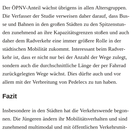
Der ÖPNV-Anteil wächst übri­gens in allen Alters­grup­pen.
Die Ver­fas­ser der Stu­die ver­wei­sen daher dar­auf, dass Bus­
se und Bah­nen in den gro­ßen Städ­ten zu den Spit­zen­stun­
den zuneh­mend an ihre Kapa­zi­täts­gren­zen sto­ßen und auch
daher dem Rad­ver­kehr eine immer grö­ße­re Rol­le in der
städ­ti­schen Mobi­li­tät zukommt. Inter­es­sant beim Rad­ver­
kehr ist, dass er nicht nur bei der Anzahl der Wege zulegt,
son­dern auch die durch­schnitt­li­che Län­ge der per Fahr­rad
zurück­ge­leg­ten Wege wächst. Dies dürf­te auch und vor
allem mit der Ver­brei­tung von Pedelecs zu tun haben.
Fazit
Ins­be­son­de­re in den Städ­ten hat die Ver­kehrs­wen­de begon­
nen. Die Jün­ge­ren ändern ihr Mobi­li­täts­ver­hal­ten und sind
zuneh­mend mul­ti­mo­dal und mit öffent­li­chen Ver­kehrs­mit­