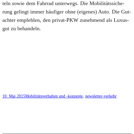
teln sowie dem Fahr­rad unter­wegs. Die Mobi­li­täts­si­che­
rung gelingt immer häu­fi­ger ohne (eige­nes) Auto. Die Gut­
ach­ter emp­feh­len, den pri­vat-PKW zuneh­mend als Luxus­
gut zu behan­deln.
10. Mai 2015
Mobilitätsverhalten und -konzepte
, 
newsletter-verkehr