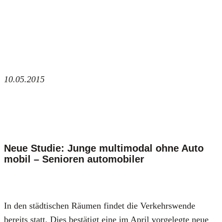
10.05.2015
Neue Studie: Junge multimodal ohne Auto
mobil – Senioren automobiler
In den städ­ti­schen Räu­men fin­det die Ver­kehrs­wen­de
bereits statt. Dies bestä­tigt eine im April vor­ge­leg­te neue