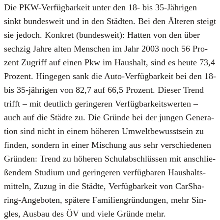
Die PKW-Ver­füg­bar­keit unter den 18- bis 35-Jäh­ri­gen
sinkt bun­des­weit und in den Städ­ten. Bei den Älte­ren steigt
sie jedoch. Kon­kret (bun­des­weit): Hat­ten von den über
sech­zig Jah­re alten Men­schen im Jahr 2003 noch 56 Pro­
zent Zugriff auf einen Pkw im Haus­halt, sind es heu­te 73,4
Pro­zent. Hin­ge­gen sank die Auto-Ver­füg­bar­keit bei den 18-
bis 35-jäh­ri­gen von 82,7 auf 66,5 Pro­zent. Die­ser Trend
trifft – mit deut­lich gerin­ge­ren Ver­füg­bar­keits­wer­ten –
auch auf die Städ­te zu. Die Grün­de bei der jun­gen Gene­ra­
ti­on sind nicht in einem höhe­ren Umwelt­be­wusst­sein zu
fin­den, son­dern in einer Mischung aus sehr ver­schie­de­nen
Grün­den: Trend zu höhe­ren Schul­ab­schlüs­sen mit anschlie­
ßen­dem Stu­di­um und gerin­ge­ren ver­füg­ba­ren Haus­halts­
mit­teln, Zuzug in die Städ­te, Ver­füg­bar­keit von Car­Sha­
ring-Ange­bo­ten, spä­te­re Fami­li­en­grün­dun­gen, mehr Sin­
gles, Aus­bau des ÖV und vie­le Grün­de mehr.