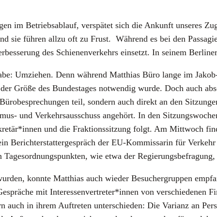
gen im Betriebs­ab­lauf, ver­spä­tet sich die Ankunft unse­res Z
sie füh­ren all­zu oft zu Frust. Wäh­rend es bei den Pas­sa­gie­re
Ver­bes­se­rung des Schie­nen­ver­kehrs ein­setzt. In sei­nem Ber­li­n
a­be: Umzie­hen. Denn wäh­rend Mat­thi­as Büro lan­ge im Jakob-
er Grö­ße des Bun­des­ta­ges not­wen­dig wur­de. Doch auch abs
ro­be­spre­chun­gen teil, son­dern auch direkt an den Sit­zun­gen 
is­mus- und Ver­kehrs­aus­schuss ange­hört. In den Sit­zungs­wo­che
kretär*innen und die Frak­ti­ons­sit­zung folgt. Am Mitt­woch fin­d
ein Bericht­erstat­ter­ge­spräch der EU-Kom­mis­sa­rin für Ver­ke
en Tages­ord­nungs­punk­ten, wie etwa der Regie­rungs­be­fra­gung, 
r­den, konn­te Mat­thi­as auch wie­der Besu­cher­grup­pen emp­fa
e Gesprä­che mit Interessenvertreter*innen von ver­schie­de­nen 
n auch in ihrem Auf­tre­ten unter­schie­den: Die Vari­anz an Per­