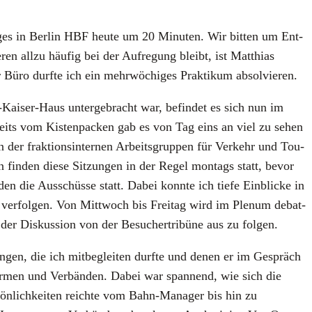
uges in Ber­lin HBF heu­te um 20 Minu­ten. Wir bit­ten um Ent­
n all­zu häu­fig bei der Auf­re­gung bleibt, ist Mat­thi­as
er Büro durf­te ich ein mehr­wö­chi­ges Prak­ti­kum absol­vie­ren.
Kai­ser-Haus unter­ge­bracht war, befin­det es sich nun im
eits vom Kis­ten­pa­cken gab es von Tag eins an viel zu sehen
der frak­ti­ons­in­ter­nen Arbeits­grup­pen für Ver­kehr und Tou­
n fin­den die­se Sit­zun­gen in der Regel mon­tags statt, bevor
en die Aus­schüs­se statt. Dabei konn­te ich tie­fe Ein­bli­cke in
hr ver­fol­gen. Von Mitt­woch bis Frei­tag wird im Ple­num debat­
der Dis­kus­si­on von der Besu­cher­tri­bü­ne aus zu fol­gen.
n­gen, die ich mit­be­glei­ten durf­te und denen er im Gespräch
Fir­men und Ver­bän­den. Dabei war span­nend, wie sich die
sön­lich­kei­ten reich­te vom Bahn-Mana­ger bis hin zu