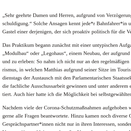
„Sehr geehr­te Damen und Her­ren, auf­grund von Ver­zö­ge­run­
schul­di­gung.“ Sol­che Ansa­gen kennt jede*r Bahnfahrer*in und 
Gastel einer der­je­ni­gen, der sich pro­ak­tiv poli­tisch für die 
Das Prak­ti­kum begann zunächst mit einer unty­pi­schen Auf­g
„Modul­bau“ oder „Lego­haus“, einem Neu­bau, der auf­grund d
und zu erle­ben: So nahm ich nicht nur an den regel­mä­ßi­gen Bü
ris­mus, in wel­chen Mat­thi­as auf­grund sei­ner Sit­ze im Tou­r
diens­tags der Aus­tausch mit den Par­la­men­ta­ri­schen Staatsse
die fach­li­che Aus­schuss­ar­beit gewin­nen und unter ande­rem 
tiert. Auch hier hat­te ich die Mög­lich­keit bei selbst­ge­wähl­t
Nach­dem vie­le der Coro­na-Schutz­maß­nah­men auf­ge­ho­ben wu
ger­ne alle Fra­gen beant­wor­te­te. Hin­zu kamen noch diver­s
Gesprächspartner*innen nicht nur in ihren Inter­es­sen, son­der