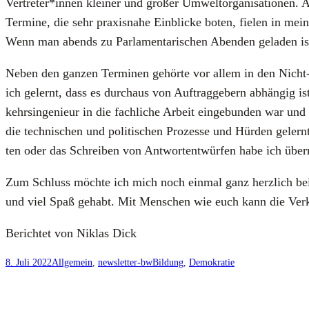
Vertreter*innen klei­ner und gro­ßer Umwelt­or­ga­ni­sa­tio­nen.
Ter­mi­ne, die sehr pra­xis­na­he Ein­bli­cke boten, fie­len in mei­
Wenn man abends zu Par­la­men­ta­ri­schen Aben­den gela­den ist,
Neben den gan­zen Ter­mi­nen gehör­te vor allem in den Nicht-
ich gelernt, dass es durch­aus von Auf­trag­ge­bern abhän­gig ist
kehrs­in­ge­nieur in die fach­li­che Arbeit ein­ge­bun­den war u
die tech­ni­schen und poli­ti­schen Pro­zes­se und Hür­den gelern
ten oder das Schrei­ben von Ant­wort­ent­wür­fen habe ich übe
Zum Schluss möch­te ich mich noch ein­mal ganz herz­lich bei M
und viel Spaß gehabt. Mit Men­schen wie euch kann die Ver­ke
Berich­tet von Niklas Dick
8. Juli 2022
Allgemein
, 
newsletter-bw
Bildung
, 
Demokratie