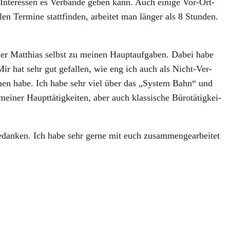
 Inter­es­sen es Ver­bän­de geben kann. Auch eini­ge Vor-Ort-
­len Ter­mi­ne statt­fin­den, arbei­tet man län­ger als 8 Stun­den.
r Mat­thi­as selbst zu mei­nen Haupt­auf­ga­ben. Dabei habe
n. Mir hat sehr gut gefal­len, wie eng ich auch als Nicht-Ver­
­nom­men habe. Ich habe sehr viel über das „Sys­tem Bahn“ und
ner Haupt­tä­tig­kei­ten, aber auch klas­si­sche Büro­tä­tig­kei­
an­ken. Ich habe sehr ger­ne mit euch zusam­men­ge­ar­bei­tet