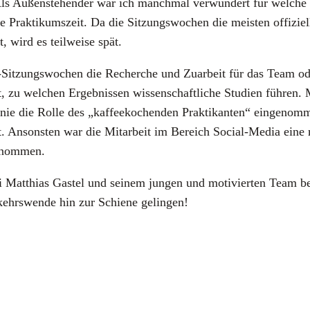
 Als Außen­ste­hen­der war ich manch­mal ver­wun­dert für wel­che
ne Prak­ti­kums­zeit. Da die Sit­zungs­wo­chen die meis­ten offi­zi­el
 wird es teil­wei­se spät.
Sit­zungs­wo­chen die Recher­che und Zuar­beit für das Team ode
, zu wel­chen Ergeb­nis­sen wis­sen­schaft­li­che Stu­di­en füh­re
nd nie die Rol­le des „kaf­fee­ko­chen­den Prak­ti­kan­ten“ ein­ge
t. Ansons­ten war die Mit­ar­beit im Bereich Social-Media eine mei­
r­nom­men.
at­thi­as Gastel und sei­nem jun­gen und moti­vier­ten Team bed
hrs­wen­de hin zur Schie­ne gelin­gen!